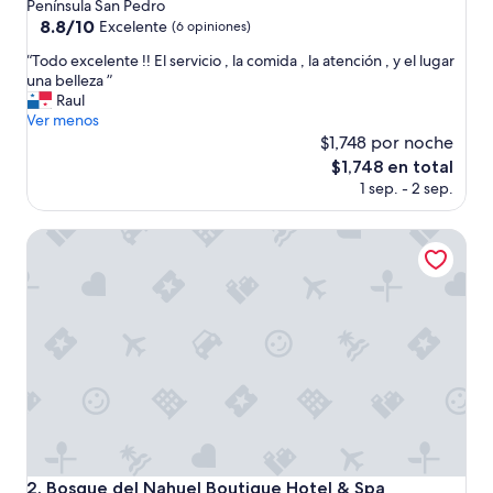
de
Península San Pedro
5.0
8.8
8.8/10
Excelente
(6 opiniones)
de
estrellas
“
“Todo excelente !! El servicio , la comida , la atención , y el lugar
10,
T
una belleza ”
Excelente,
o
Raul
(6
d
Ver menos
opiniones)
o
$1,748 por noche
e
El
$1,748 en total
x
precio
1 sep. - 2 sep.
c
actual
e
es
l
Bosque del Nahuel Boutique Hotel & Spa
de
e
$1,748
n
t
e
!
!
E
l
s
e
r
v
Bosque del Nahuel Boutique Hotel & Spa
2. Bosque del Nahuel Boutique Hotel & Spa