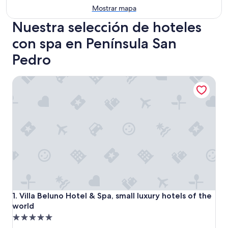
Mostrar mapa
Nuestra selección de hoteles
con spa en Península San
Pedro
Villa Beluno Hotel & Spa, small luxury hotels of the world
Villa Beluno Hotel & Spa, small luxury hotels of the world
1. Villa Beluno Hotel & Spa, small luxury hotels of the
world
Propiedad