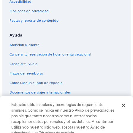
Hoteles en Belgrano
Accesibilidad
Hoteles 3 estrellas en Playa Bonita
Opciones de privacidad
Hoteles 5 estrellas en Playa Bonita
Pautas y reporte de contenido
Hoteles en la playa en Playa Bonita
Ayuda
Hoteles con alberca en Playa Bonita
Hoteles con restaurante en Playa Bonita
Atención al cliente
Hoteles para fumadores en Playa Bonita
Cancelar tu reservación de hotel o renta vacacional
Hoteles que aceptan mascotas en Playa Bonita
Cancelar tu vuelo
Hoteles 5 estrellas en Llao Llao
Plazos de reembolso
B&B en Llao Llao
Cómo usar un cupón de Expedia
Cabañas en Llao Llao
Documentos de viajes internacionales
Chalets en Llao Llao
Este sitio utiliza cookies y tecnologías de seguimiento
© 2026 Expedia, Inc., una empresa de Expedia Group. Todos los
Apartamentos en Llao Llao
derechos reservados. Expedia y el logo de Expedia son marcas
similares. Como se indica en nuestro Aviso de privacidad, es
registradas o marcas comerciales de Expedia, Inc. CST# 2029030-50.
Apart-Hoteles en Llao Llao
posible que tanto nosotros como nuestros socios
recopilemos datos personales y otros detalles. Al continuar
Hoteles con spa en Llao Llao
utilizando nuestro sitio web, aceptas nuestro Aviso de
privacidad y los Términos de servicio.