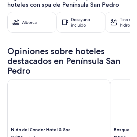
N
hoteles con spa de Península San Pedro
24
o
horas,
s
con
Desayuno
Tina de
a
base
Alberca
incluido
hidromas
p
en
o
una
y
estancia
a
de
r
Opiniones sobre hoteles
1
o
noche
n
destacados en Península San
para
c
2
Pedro
o
adultos.
n
Los
r
Nido del Condor Hotel & Spa
Bosque del 
precios
e
y
s
la
e
disponibilidad
r
están
v
sujetos
a
a
s
cambios.
p
Aplican
Nido del Condor Hotel & Spa
Bosque del
a
términos
r