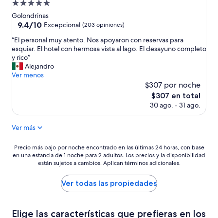
Propiedad
de
Golondrinas
5.0
9.4
9.4/10
Excepcional
(203 opiniones)
de
estrellas
“
“El personal muy atento. Nos apoyaron con reservas para
10,
E
esquiar. El hotel con hermosa vista al lago. El desayuno completo
Excepcional,
l
y rico”
(203
p
Alejandro
opiniones)
e
Ver menos
r
$307 por noche
s
El
$307 en total
o
precio
30 ago. - 31 ago.
n
actual
a
es
l
Ver más
de
m
$307
u
Precio
Precio más bajo por noche encontrado en las últimas 24 horas, con base
y
en una estancia de 1 noche para 2 adultos. Los precios y la disponibilidad
más
a
están sujetos a cambios. Aplican términos adicionales.
bajo
t
por
e
noche
Ver todas las propiedades
n
encontrado
t
en
o
las
Elige las características que prefieras en los
.
últimas