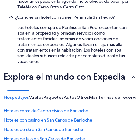
hacer un espacio en la agenda, no te olvides de pasar por
m
Teleférico Cerro Otto y Cerro Otto.
p
l
¿Cómo es un hotel con spa en Península San Pedro?
e
Los hoteles con spa de Península San Pedro cuentan con
t
spa en la propiedad y brindan servicios como
o
tratamientos faciales, además de varias opciones de
y
tratamientos corporales. Algunos llevan el lujo más allá
r
con tratamientos en la habitación. Los hoteles con spa
i
son ideales si buscas relajarte por completo durante tus
c
vacaciones.
o
”
Explora el mundo con Expedia
Hospedajes
Vuelos
Paquetes
Autos
Otros
Más formas de reservar
Hoteles cerca de Centro cívico de Bariloche
Hoteles con casino en San Carlos de Bariloche
Hoteles de ski en San Carlos de Bariloche
Hoteles de lujo en San Carlos de Bariloche