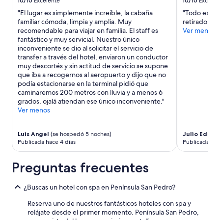
adicionales.
10/10
Excelente
10/10
Excelen
a
"El lugar es simplemente increíble, la cabaña
"Todo excele
e
familiar cómoda, limpia y amplia. Muy
retirado del
s
recomendable para viajar en familia. El staff es
Ver menos
q
fantástico y muy servicial. Nuestro único
u
inconveniente se dio al solicitar el servicio de
i
transfer a través del hotel, enviaron un conductor
a
muy descortés y sin actitud de servicio se supone
r
que iba a recogernos al aeropuerto y dijo que no
.
podía estacionarse en la terminal pidió que
E
caminaremos 200 metros con lluvia y a menos 6
l
grados, ojalá atiendan ese único inconveniente."
h
Ver menos
o
t
e
Luis Angel
(se hospedó 5 noches)
Julio Eduar
l
Publicada hace 4 días
Publicada hac
c
o
Preguntas frecuentes
n
h
e
¿Buscas un hotel con spa en Península San Pedro?
r
m
Reserva uno de nuestros fantásticos hoteles con spa y
o
relájate desde el primer momento. Península San Pedro,
s