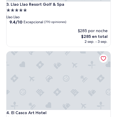
y
Llao Llao Resort Golf & Spa
3. Llao Llao Resort Golf & Spa
e
Propiedad
l
l
de
Llao Llao
u
5.0
9.4
9.4/10
Excepcional
(770 opiniones)
g
de
estrellas
a
$285 por noche
10,
r
Excepcional,
El
$285 en total
u
(770
precio
2 sep. - 3 sep.
n
opiniones)
actual
a
es
b
El Casco Art Hotel
de
e
$285
l
l
e
z
a
”
El Casco Art Hotel
4. El Casco Art Hotel