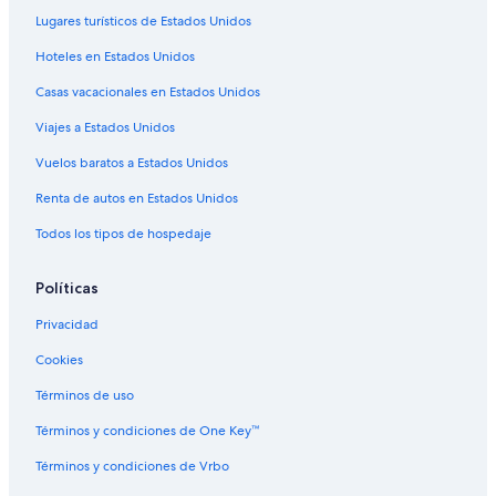
Lugares turísticos de Estados Unidos
Hoteles cerca de Cerro Otto
Hoteles en Estados Unidos
Hoteles 5 estrellas en Villa Catedral
Casas vacacionales en Estados Unidos
Apart-Hoteles en Villa Catedral
Viajes a Estados Unidos
Resorts en Villa Catedral
Apartamentos en Villa Catedral
Vuelos baratos a Estados Unidos
Hoteles de ski en Villa Catedral
Renta de autos en Estados Unidos
Hoteles en Villa Catedral
Todos los tipos de hospedaje
Cabañas en Golondrinas
Políticas
Casas de huéspedes en Golondrinas
Privacidad
Hoteles en Golondrinas
Cookies
Lodges en Golondrinas
Hoteles cerca de Cerro Catedral
Términos de uso
Hoteles cerca de Cerro Campanario
Términos y condiciones de One Key™
Hoteles cerca de Club de campo y de golf Arelauquen
Términos y condiciones de Vrbo