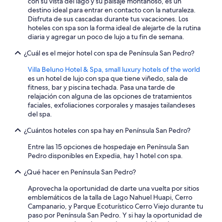
con su vista del lago y su paisaje montañoso, es un
a
destino ideal para entrar en contacto con la naturaleza.
v
Disfruta de sus cascadas durante tus vacaciones. Los
i
hoteles con spa son la forma ideal de alejarte de la rutina
s
diaria y agregar un poco de lujo a tu fin de semana.
t
a
¿Cuál es el mejor hotel con spa de Península San Pedro?
a
Villa Beluno Hotel & Spa, small luxury hotels of the world
l
es un hotel de lujo con spa que tiene viñedo, sala de
l
fitness, bar y piscina techada. Pasa una tarde de
a
relajación con alguna de las opciones de tratamientos
g
faciales, exfoliaciones corporales y masajes tailandeses
o
del spa.
.
E
¿Cuántos hoteles con spa hay en Península San Pedro?
l
d
Entre las 15 opciones de hospedaje en Península San
e
Pedro disponibles en Expedia, hay 1 hotel con spa.
s
a
¿Qué hacer en Península San Pedro?
y
u
Aprovecha la oportunidad de darte una vuelta por sitios
n
emblemáticos de la talla de Lago Nahuel Huapi, Cerro
o
Campanario, y Parque Ecoturístico Cerro Viejo durante tu
c
paso por Península San Pedro. Y si hay la oportunidad de
o