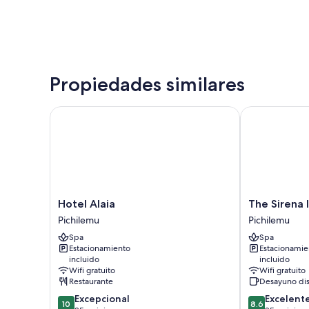
Propiedades similares
Hotel Alaia
The Sirena In
Hotel
The
Hotel Alaia
The Sirena 
Alaia
Sirena
Pichilemu
Pichilemu
Pichilemu
Insolente
Spa
Spa
Hostel
Estacionamiento
Estacionamie
Pichilemu
incluido
incluido
Wifi gratuito
Wifi gratuito
Restaurante
Desayuno di
10.0
8.6
Excepcional
Excelent
10
8.6