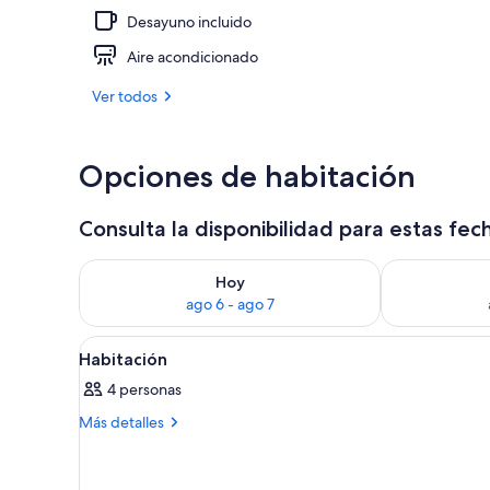
Desayuno incluido
Cabaña Delux
Aire acondicionado
Ver todos
Opciones de habitación
Consulta la disponibilidad para estas fec
Consulta la disponibilidad para hoy ago 6 - ago 7
Consulta la d
Hoy
ago 6 - ago 7
Abrir
Una persona sentada en una ca
8
Habitación
todas
4 personas
las
fotos
Más
Más detalles
detalles
de
sobre
Habitación
Habitación