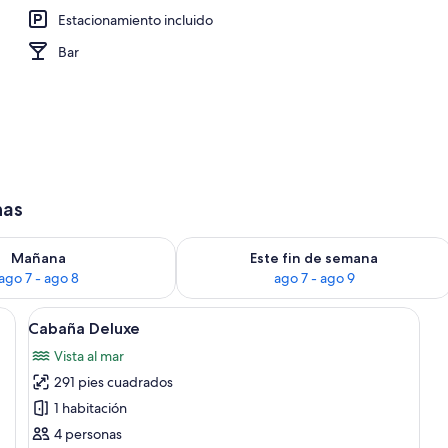
Estacionamiento incluido
e | Terraza o patio
Bar
has
isponibilidad para mañana ago 7 - ago 8
Consulta la disponibilidad para este 
Mañana
Este fin de semana
ago 7 - ago 8
ago 7 - ago 9
ma con vista al océano a través de amplias ventanas.
Abrir
Un dormitorio con cama, almohadas, u
11
Cabaña Deluxe
todas
Vista al mar
las
291 pies cuadrados
fotos
de
1 habitación
Cabaña
4 personas