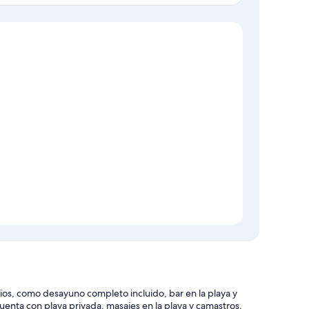
Sección del mapa
os, como desayuno completo incluido, bar en la playa y
cuenta con playa privada, masajes en la playa y camastros.