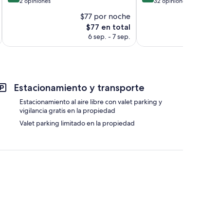
de
de
2 opiniones
32 opiniones
10,
10,
$77 por noche
$
Magnífico,
Excepcional,
El
$77 en total
2
32
precio
opiniones
opiniones
6 sep. - 7 sep.
actual
es
de
$77
Estacionamiento y transporte
Estacionamiento al aire libre con valet parking y
vigilancia gratis en la propiedad
Valet parking limitado en la propiedad