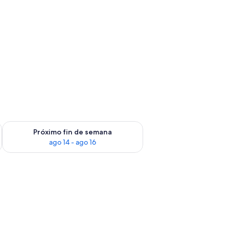
fin de semana ago 7 - ago 9
Consulta la disponibilidad para el próximo fin de semana ago 
Próximo fin de semana
ago 14 - ago 16
na estantería y un equipo de aire acondicionado.