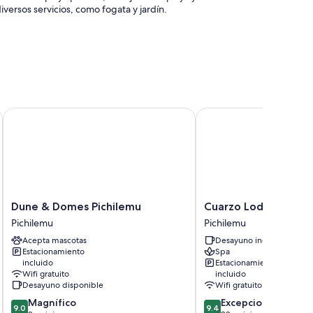
iversos servicios, como fogata y jardín.
es de exterior
e y sombrillas de playa
Dune & Domes Pichilemu
Cuarzo Lodge
menidades que incluyen ropa de cama de alta calidad y
ire acondicionado.
Dune
Cuarzo
Dune & Domes Pichilemu
Cuarzo Lodge
&
Lodge
Pichilemu
Pichilemu
Domes
Pichilemu
Acepta mascotas
Desayuno incluido
Pichilemu
Estacionamiento
Spa
Pichilemu
incluido
Estacionamiento
Wifi gratuito
incluido
Desayuno disponible
Wifi gratuito
9.0
9.4
Magnífico
Excepcional
9.0
9.4