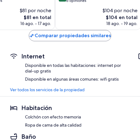
de
es
6 opiniones
10,
$81 por noche
$104 por noche
Excepcional,
El
El
$81 en total
$104 en total
6
precio
precio
opiniones
16 ago. - 17 ago.
18 ago. - 19 ago.
actual
actual
es
es
Comparar propiedades similares
de
de
$81
$104
Internet
Disponible en todas las habitaciones: internet por
dial-up gratis
Disponible en algunas áreas comunes: wifi gratis
Ver todos los servicios de la propiedad
Habitación
Colchón con efecto memoria
Ropa de cama de alta calidad
Baño