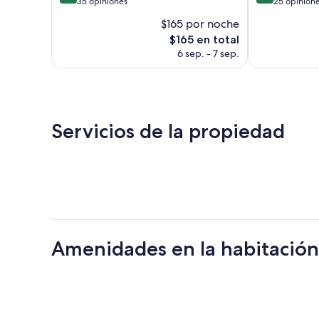
de
de
35 opiniones
25 opinion
10,
10,
$165 por noche
Excepcional,
Excelente,
El
$165 en total
35
25
precio
opiniones
opiniones
6 sep. - 7 sep.
actual
es
de
$165
Servicios de la propiedad
Amenidades en la habitación