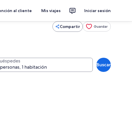
nción al cliente
Mis viajes
Iniciar sesión
Compartir
Guardar
uéspedes
Buscar