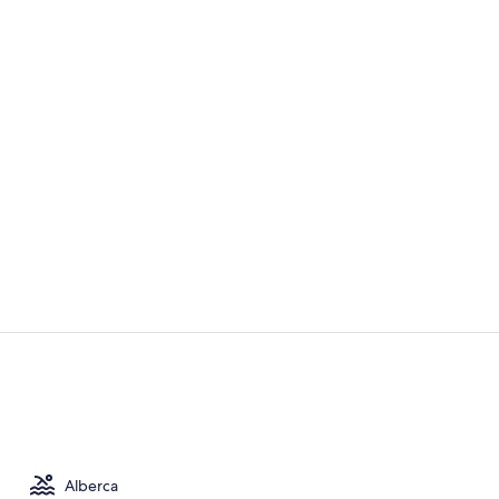
Exterior
Interior
Alberca