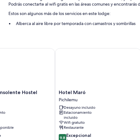
Podrás conectarte al wifi gratis en las áreas comunes y encontrarás d
Estos son algunos más de los servicios en este lodge:
Alberca al aire libre por temporada con camastros y sombrillas
Valet parking gratis
Asadores de carbón, servicio de organización de bodas y muebl
Asistencia para compra de tours o entradas, servicio de concierg
solente Hostel
Hotel Maró
Características de la habitación
Todas las habitaciones cuentan con muebles diferentes y ofrecen a
espacio para trabajar con laptop, además de otros detalles, como a
Otros servicios que también disfrutarás incluyen:
Hotel
Insolente Hostel
Hotel Maró
Baños con regaderas tipo lluvia
Maró
Pichilemu
Patios privados, armarios o clósets y cocinetas
Pichilemu
Desayuno incluido
nto
Estacionamiento
incluido
Wifi gratuito
sponible
Restaurante
9.8
e
Excepcional
9.8