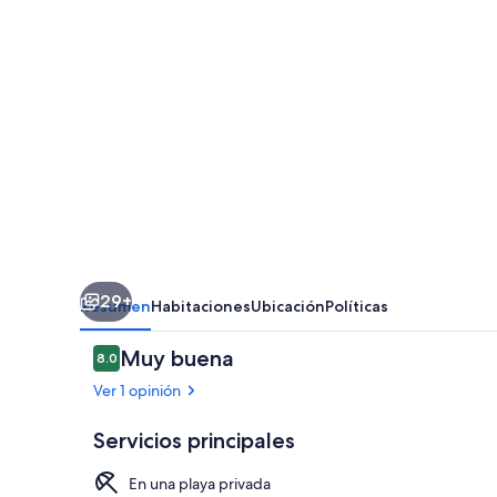
29+
Resumen
Habitaciones
Ubicación
Políticas
Opiniones
Muy buena
8.0
8.0 de 10,
Ver 1 opinión
Servicios principales
En una playa privada