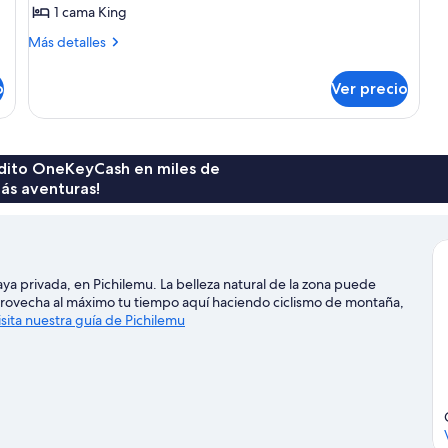
Deluxe
1 cama King
Más
Más detalles
detalles
sobre
o
Ver precio
Cabaña
Deluxe
rédito OneKeyCash en miles de
ás aventuras!
ya privada, en Pichilemu. La belleza natural de la zona puede
provecha al máximo tu tiempo aquí haciendo ciclismo de montaña,
isita nuestra guía de Pichilemu