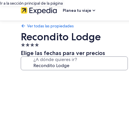
Ir a la sección principal de la página
Planea tu viaje
Ver todas las propiedades
Recondito Lodge
Propiedad
de
Elige las fechas para ver precios
4.0
¿A dónde quieres ir?
estrellas
Galería
de
fotos
de
Recondito
Lodge