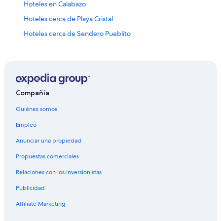
Hoteles en Calabazo
Hoteles cerca de Playa Cristal
Hoteles cerca de Sendero Pueblito
Hoteles cerca de Bahía Concha
Hoteles en Mamatoco
Hoteles 2 estrellas en Taganga
Cabañas en Taganga
Compañía
Casas de campo en Taganga
Quiénes somos
Apartamentos en Taganga
Empleo
Hoteles con spa en Taganga
Anunciar una propiedad
Hoteles de lujo en Taganga
Propuestas comerciales
Hoteles en la playa en Taganga
Relaciones con los inversionistas
Hoteles baratos en Taganga
Publicidad
Hoteles con aire acondicionado en Taganga
Affiliate Marketing
Hoteles con hidromasaje en Taganga