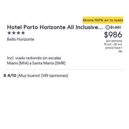
Ahorra 100% en tu vuelo
El
Hotel Porto Horizonte All Inclusive
$1,881
precio
$986
4
by oxoHotel
era
out
Bello Horizonte
por persona
de
of
13 oct - 20 oct
precio hace 1
$1,881
5
día
y
Incl. vuelo redondo sin escalas
ahora
Miami (MIA) a Santa Marta (SMR)
es
de
8.4
/
10
¡Muy bueno! (149 opiniones)
$986
por
persona