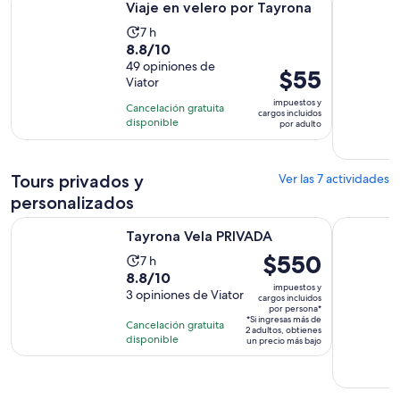
Viaje en velero por Tayrona
La
7 h
8.8
8.8/10
actividad
de
49 opiniones de
dura
El
$55
Viator
10
7
precio
con
impuestos y
horas
Cancelación gratuita
es
cargos incluidos
49
disponible
por adulto
de
opiniones
$55.
por
Tours privados y
Ver las 7 actividades
adulto
personalizados
Se abrirá en una nueva pestaña
Tayrona Vela PRIVADA
Tayrona L
Tayrona Vela PRIVADA
El
$550
La
7 h
precio
8.8
8.8/10
actividad
impuestos y
es
de
3 opiniones de Viator
dura
cargos incluidos
por persona*
de
10
7
*Si ingresas más de
Cancelación gratuita
2 adultos, obtienes
$550.
con
horas
disponible
un precio más bajo
por
3
persona*
opiniones