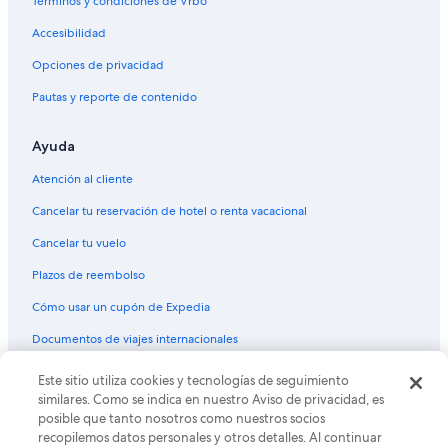
Términos y condiciones de Vrbo
B&B en Balneario de Villa Concha
Accesibilidad
Cabañas en Balneario de Villa Concha
Opciones de privacidad
Resorts en Balneario de Villa Concha
Pautas y reporte de contenido
Condominios en Balneario de Villa Concha
Hoteles en Balneario de Villa Concha
Ayuda
Hoteles cerca de Playa Grande
Atención al cliente
Hoteles en Museo Quinta de San Pedro Alejandrino
Cancelar tu reservación de hotel o renta vacacional
Hoteles en Jordán
Cancelar tu vuelo
Hoteles en Playa Cinto
Plazos de reembolso
Hoteles 4 estrellas en Bonda
Cómo usar un cupón de Expedia
Cabañas en Bonda
Documentos de viajes internacionales
Casas de huéspedes en Bonda
Resorts en Bonda
Este sitio utiliza cookies y tecnologías de seguimiento
© 2026 Expedia, Inc., una empresa de Expedia Group. Todos los
derechos reservados. Expedia y el logo de Expedia son marcas
similares. Como se indica en nuestro Aviso de privacidad, es
Hostales en Bonda
registradas o marcas comerciales de Expedia, Inc. CST# 2029030-50.
posible que tanto nosotros como nuestros socios
Hoteles en Bonda
recopilemos datos personales y otros detalles. Al continuar