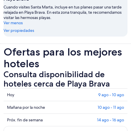
Cuando visites Santa Marta, incluye en tus planes pasar una tarde
relajada en Playa Brava. En esta zona tranquila, te recomendamos
visitar las hermosas playas.
Ver menos
Ver propiedades
Ofertas para los mejores
hoteles
Consulta disponibilidad de
hoteles cerca de Playa Brava
Consultar
Hoy
9 ago - 10 ago
los
precios
Consultar
Mañana por la noche
10 ago - 11 ago
cerca
precios
de
cerca
Consultar
Próx. fin de semana
14 ago - 16 ago
Playa
de
precios