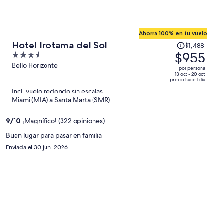
Ahorra 100% en tu vuelo
El
Hotel Irotama del Sol
$1,488
precio
$955
3.5
era
out
Bello Horizonte
por persona
de
of
13 oct - 20 oct
precio hace 1 día
$1,488
5
Incl. vuelo redondo sin escalas
y
Miami (MIA) a Santa Marta (SMR)
ahora
es
9
/
10
¡Magnífico! (322 opiniones)
de
$955
Buen lugar para pasar en familia
por
Enviada el 30 jun. 2026
persona