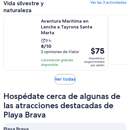
Vida silvestre y
Ver las 3 actividades
naturaleza
Se abrir
Aventura Marítima en Lancha a Tayrona Santa Marta
Experienci
Aventura Marítima en
Lancha a Tayrona Santa
Marta
La
9 h
8.0
8/10
actividad
El
$75
de
2 opiniones de Viator
dura
precio
10
9
impuestos y
Cancelación gratuita
es
cargos incluidos
con
horas
disponible
por adulto
de
2
$75.
opiniones
Se
Ver todas
por
abrirá
adulto
en
Hospédate cerca de algunas de
una
nueva
las atracciones destacadas de
pestaña
Playa Brava
Playa Brava