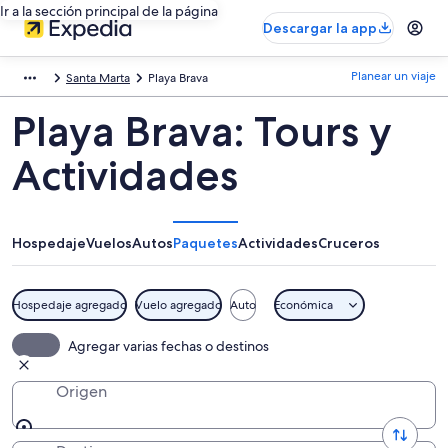
Ir a la sección principal de la página
Descargar la app
Planear un viaje
Santa Marta
Playa Brava
Playa Brava: Tours y
Actividades
Hospedaje
Vuelos
Autos
Paquetes
Actividades
Cruceros
Hospedaje agregado
Vuelo agregado
Auto
Económica
Agregar varias fechas o destinos
Origen