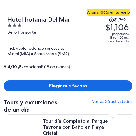
Ahorra 100% en tu vuelo
El
Hotel Irotama Del Mar
$1,769
precio
$1,106
3
era
out
Bello Horizonte
por persona
de
of
13 oct - 20 oct
precio hace 1 día
$1,769
5
Incl. vuelo redondo sin escalas
y
Miami (MIA) a Santa Marta (SMR)
ahora
es
9.4
/
10
¡Excepcional! (18 opiniones)
de
$1,106
por
Elegir mis fechas
persona
Tours y excursiones
Ver las 36 actividades
de un día
Tour día Completo al Parque Tayrona con Baño en Playa Cris
Viaje en v
Tour día Completo al Parque
Tayrona con Baño en Playa
Cristal