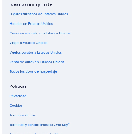
Hoteles gay friendly en Taganga
Ideas para inspirarte
Hoteles para bodas en Taganga
Lugares turísticos de Estados Unidos
Hoteles en Taganga
Hoteles en Estados Unidos
Villas en Taganga
Casas vacacionales en Estados Unidos
Hoteles cerca de Quinta de San Pedro Alejandrino
Viajes a Estados Unidos
Hoteles cerca de Ensenada de Chengue
Vuelos baratos a Estados Unidos
Hoteles en Centro histórico
Renta de autos en Estados Unidos
Hoteles en Comuna 3
Todos los tipos de hospedaje
Hoteles cerca de Parque Nacional Natural Tayrona
Cabañas en Santa Marta
Políticas
Hoteles todo incluido en Santa Marta
Privacidad
Hoteles en la playa en Santa Marta
Cookies
Hoteles en Santa Marta
Términos de uso
Hoteles cerca de Estadio Eduardo Santos
Términos y condiciones de One Key™
Apart-Hoteles en Balneario de Villa Concha