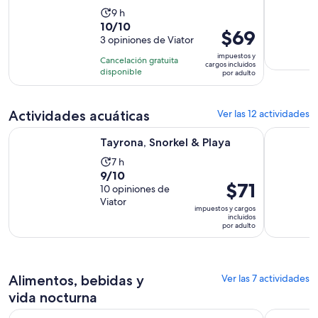
La
9 h
10.0
10/10
actividad
El
$69
de
3 opiniones de Viator
dura
precio
10
9
impuestos y
Cancelación gratuita
es
cargos incluidos
con
horas
disponible
por adulto
de
3
$69.
opiniones
por
Actividades acuáticas
Ver las 12 actividades
adulto
Se abrirá en una nueva pestaña
Tayrona, Snorkel & Playa
Tour a 2 Pl
Tayrona, Snorkel & Playa
La
7 h
9.0
9/10
actividad
El
$71
de
10 opiniones de
dura
precio
Viator
10
7
impuestos y cargos
es
incluidos
con
horas
por adulto
de
10
$71.
opiniones
por
adulto
Alimentos, bebidas y
Ver las 7 actividades
vida nocturna
Se abrirá en una nueva pestaña
Viaje en velero por Tayrona
Navega al 