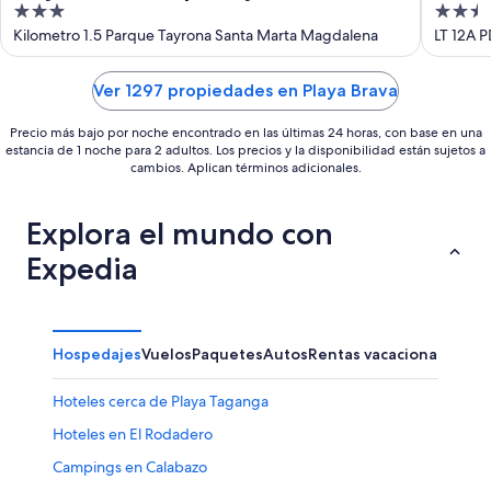
3
2.5
out
out
Kilometro 1.5 Parque Tayrona Santa Marta Magdalena
LT 12A
Marta
of
of
5
5
Ver 1297 propiedades en Playa Brava
Precio más bajo por noche encontrado en las últimas 24 horas, con base en una
estancia de 1 noche para 2 adultos. Los precios y la disponibilidad están sujetos a
cambios. Aplican términos adicionales.
Explora el mundo con
Expedia
Hospedajes
Vuelos
Paquetes
Autos
Rentas vacacionales
Hoteles cerca de Playa Taganga
Hoteles en El Rodadero
Campings en Calabazo