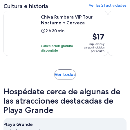
Cultura e historia
Ver las 21 actividades
Se abrirá en un
Chiva Rumbera VIP Tour Nocturno + Cerveza
TOUR A T
Chiva Rumbera VIP Tour
Nocturno + Cerveza
La
2 h 30 min
El
$17
actividad
precio
dura
impuestos y
Cancelación gratuita
es
cargos incluidos
2
disponible
por adulto
de
horas
$17.
y
por
30
adulto
minutos
Se
Ver todas
abrirá
en
Hospédate cerca de algunas de
una
nueva
las atracciones destacadas de
pestaña
Playa Grande
Playa Grande