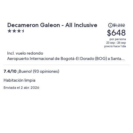
El
Decameron Galeon - All Inclusive
$1,232
precio
$648
3.5
era
out
por persona
de
of
23 sep - 26 sep
precio hace 1 día
$1,232
5
Incl. vuelo redondo
y
Aeropuerto Internacional de Bogotá-El Dorado (BOG) a Santa
ahora
Marta (SMR)
es
7.4
/
10
¡Bueno! (93 opiniones)
de
$648
Habitación limpia
por
Enviada el 2 abr. 2026
persona