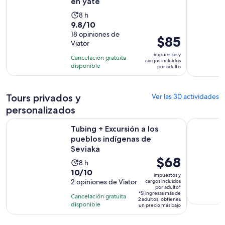
en yate
La
8 h
9.8
9.8/10
actividad
de
18 opiniones de
dura
El
$85
Viator
10
8
precio
con
impuestos y
horas
Cancelación gratuita
es
cargos incluidos
18
disponible
por adulto
de
opiniones
$85.
por
Tours privados y
Ver las 30 actividades
adulto
personalizados
Se abr
Tubing + Excursión a los pueblos indígenas de Seviaka
Tubing a t
Tubing + Excursión a los
pueblos indígenas de
Seviaka
El
$68
La
8 h
precio
10.0
10/10
actividad
impuestos y
es
de
2 opiniones de Viator
cargos incluidos
dura
por adulto*
de
10
8
*Si ingresas más de
Cancelación gratuita
2 adultos, obtienes
$68.
con
horas
disponible
un precio más bajo
por
2
adulto*
opiniones