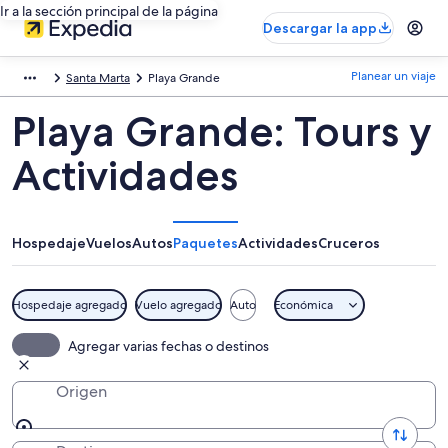
Ir a la sección principal de la página
Descargar la app
Planear un viaje
Santa Marta
Playa Grande
Playa Grande: Tours y
Actividades
Hospedaje
Vuelos
Autos
Paquetes
Actividades
Cruceros
Hospedaje agregado
Vuelo agregado
Auto
Económica
Agregar varias fechas o destinos
Origen