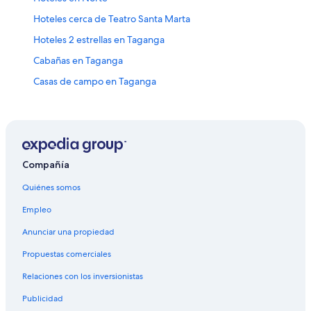
Hoteles cerca de Teatro Santa Marta
Hoteles 2 estrellas en Taganga
Cabañas en Taganga
Casas de campo en Taganga
Apartamentos en Taganga
Hoteles con spa en Taganga
Hoteles de lujo en Taganga
Hoteles en la playa en Taganga
Compañía
Hoteles baratos en Taganga
Quiénes somos
Hoteles con aire acondicionado en Taganga
Empleo
Hoteles con hidromasaje en Taganga
Anunciar una propiedad
Hoteles gay friendly en Taganga
Propuestas comerciales
Hoteles para bodas en Taganga
Relaciones con los inversionistas
Hoteles en Taganga
Publicidad
Villas en Taganga