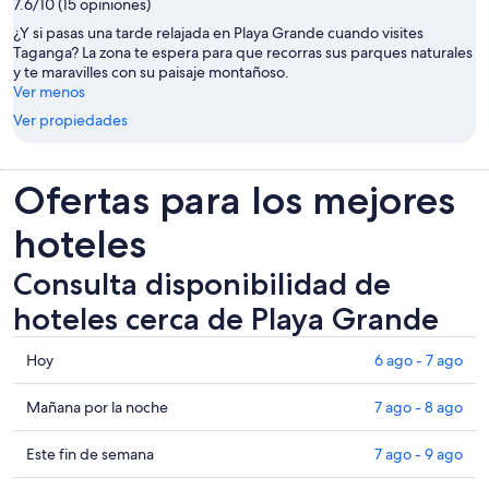
7.6/10 (15 opiniones)
¿Y si pasas una tarde relajada en Playa Grande cuando visites
Taganga? La zona te espera para que recorras sus parques naturales
y te maravilles con su paisaje montañoso.
Ver menos
Ver propiedades
Ofertas para los mejores
hoteles
Consulta disponibilidad de
hoteles cerca de Playa Grande
Consultar
Hoy
6 ago - 7 ago
los
precios
Consultar
Mañana por la noche
7 ago - 8 ago
cerca
precios
de
cerca
Consultar
Este fin de semana
7 ago - 9 ago
Playa
de
precios