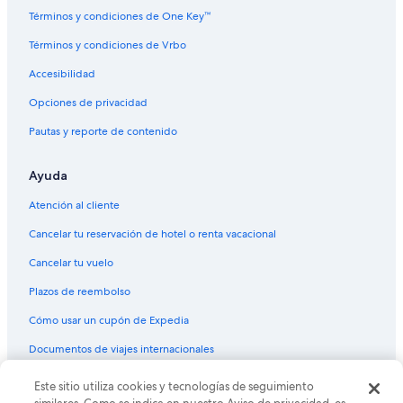
Hoteles en la playa en Santa Marta
Términos y condiciones de One Key™
Hoteles históricos en Santa Marta
Términos y condiciones de Vrbo
Hoteles románticos en Santa Marta
Accesibilidad
Hoteles con bar en Santa Marta
Opciones de privacidad
Hoteles con área de juegos en Santa Marta
Pautas y reporte de contenido
Hoteles con parque acuático en Santa Marta
Hoteles con hidromasaje en Santa Marta
Ayuda
Hoteles gay friendly en Santa Marta
Atención al cliente
Hoteles para bodas en Santa Marta
Cancelar tu reservación de hotel o renta vacacional
Hoteles que aceptan mascotas en Santa Marta
Cancelar tu vuelo
Hoteles en Santa Marta
Plazos de reembolso
Hoteles cerca de Parque Simón Bolívar
Cómo usar un cupón de Expedia
Hoteles cerca de Museo Tairona Gold
Documentos de viajes internacionales
Hoteles en El Rodadero
Hoteles en Pueblito
Este sitio utiliza cookies y tecnologías de seguimiento
© 2026 Expedia, Inc., una empresa de Expedia Group. Todos los
derechos reservados. Expedia y el logo de Expedia son marcas