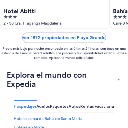
Hotel Abitti
Bahía
3
3
out
out
2 - 38 Cra. 1 Taganga Magdalena
Calle 8
of
of
5
5
Ver 1872 propiedades en Playa Grande
Precio más bajo por noche encontrado en las últimas 24 horas, con base en una
estancia de 1 noche para 2 adultos. Los precios y la disponibilidad están sujetos a
cambios. Aplican términos adicionales.
Explora el mundo con
Expedia
Hospedajes
Vuelos
Paquetes
Autos
Rentas vacacionales
Hoteles cerca de Bahía de Santa Marta
Hoteles en Norte