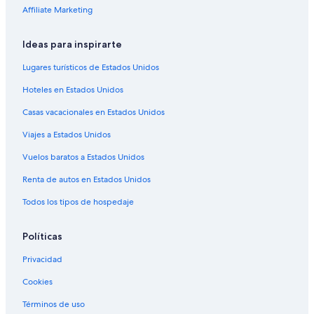
Affiliate Marketing
Hoteles cerca de Parque Camellón Rodrigo de Bastidas
Hoteles en Centro
Ideas para inspirarte
Hoteles cerca de Playa Taganga
Lugares turísticos de Estados Unidos
Hoteles cerca de Catedral de Santa Marta
Hoteles en Estados Unidos
Hoteles cerca de Estadio Eduardo Santos
Casas vacacionales en Estados Unidos
Hoteles en Comuna 3
Viajes a Estados Unidos
Hoteles cerca de Parque de Los Novios
Vuelos baratos a Estados Unidos
Apart-Hoteles en Santa Marta
Renta de autos en Estados Unidos
Cabañas en Santa Marta
Todos los tipos de hospedaje
Apartamentos en Santa Marta
Hoteles con casino en Santa Marta
Políticas
Hoteles de golf en Santa Marta
Privacidad
Hoteles todo incluido en Santa Marta
Cookies
Hoteles ecológicos en Santa Marta
Términos de uso