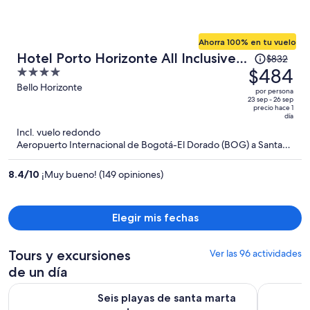
Ahorra 100% en tu vuelo
El
Hotel Porto Horizonte All Inclusive
$832
precio
$484
4
by oxoHotel
era
out
Bello Horizonte
por persona
de
of
23 sep - 26 sep
precio hace 1
$832
5
día
y
Incl. vuelo redondo
ahora
Aeropuerto Internacional de Bogotá-El Dorado (BOG) a Santa
Marta (SMR)
es
de
8.4
/
10
¡Muy bueno! (149 opiniones)
$484
por
persona
Elegir mis fechas
Tours y excursiones
Ver las 96 actividades
de un día
Se abrirá en una nueva pe
Seis playas de santa marta en yate
Tour día C
Seis playas de santa marta