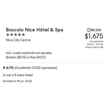
El
Boscolo Nice Hôtel & Spa
$2,222
precio
$1,675
5
era
out
Nice City Centre
por persona
de
of
24 oct - 30 oct
precio hace 1 día
$2,222
5
Incl. vuelo redondo sin escalas
y
Boston (BOS) a Niza (NCE)
ahora
es
8.6
/
10
¡Excelente! (1002 opiniones)
de
$1,675
Is not a 5 stars hotel
por
Enviada el 18 jul. 2026
persona