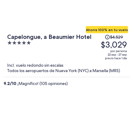
Ahorra 100% en tu vuelo
El
Capelongue, a Beaumier Hotel
$4,529
precio
$3,029
5
era
out
por persona
de
of
22 sep - 27 sep
precio hace 1 día
$4,529
5
Incl. vuelo redondo sin escalas
y
Todos los aeropuertos de Nueva York (NYC) a Marsella (MRS)
ahora
es
9.2
/
10
¡Magnífico! (105 opiniones)
de
$3,029
por
persona