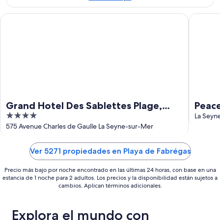
9
ago
ago
-
Grand Hotel Des Sablettes Plage, Curio Collection By Hilton
Peaceful
9
ago
Grand Hotel Des Sablettes Plage,
Peace
4
Curio Collection By Hilton
La Seyn
out
575 Avenue Charles de Gaulle La Seyne-sur-Mer
of
5
Ver 5271 propiedades en Playa de Fabrégas
Precio más bajo por noche encontrado en las últimas 24 horas, con base en una
estancia de 1 noche para 2 adultos. Los precios y la disponibilidad están sujetos a
cambios. Aplican términos adicionales.
Explora el mundo con