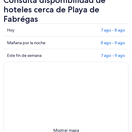
hoteles cerca de Playa de
Fabrégas
Consultar
Hoy
7 ago - 8 ago
los
precios
Consultar
Mañana por la noche
8 ago - 9 ago
cerca
precios
de
cerca
Consultar
Este fin de semana
7 ago - 9 ago
Playa
de
precios
de
Playa
cerca
Fabrégas
de
de
para
Fabrégas
Playa
hoy,
para
de
7
mañana
Fabrégas
ago
por
para
-
la
este
8
noche,
fin
ago
8
de
ago
semana,
-
7
Mostrar mapa