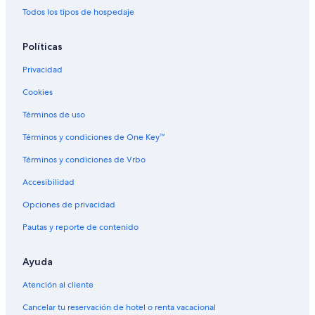
Todos los tipos de hospedaje
Hoteles con restaurante en Tolón
Hoteles con traslado del/al aeropuerto en Tolón
Políticas
Hoteles gay friendly en Tolón
Privacidad
Hoteles de senderismo en Tolón
Cookies
Hoteles que aceptan mascotas en Tolón
Términos de uso
Hoteles en Tolón
Términos y condiciones de One Key™
Apart-Hoteles en La Valette-du-Var
Términos y condiciones de Vrbo
Casas de campo en La Valette-du-Var
Accesibilidad
Hoteles en La Valette-du-Var
Opciones de privacidad
Hoteles cerca de Toulon
Pautas y reporte de contenido
B&B Hotels en Le Pradet
Hoteles en Le Pradet
Ayuda
Hoteles en Le Brusc
Atención al cliente
Hoteles cerca de Place de La Liberté
Cancelar tu reservación de hotel o renta vacacional
Hoteles en la playa en Sanary-sur-Mer