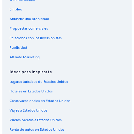
Hoteles de golf en Bandol
Empleo
Hoteles boutique en Bandol
Anunciar una propiedad
Hoteles con estacionamiento en Bandol
Propuestas comerciales
Hoteles en Bandol
Relaciones con los inversionistas
Apart-Hoteles en Tolón
Publicidad
B&B en Tolón
Affiliate Marketing
Apartamentos en Tolón
Hoteles haciendas en Tolón
Ideas para inspirarte
B&B Hotels en Tolón
Lugares turísticos de Estados Unidos
Hoteles con spa en Tolón
Hoteles en Estados Unidos
Hoteles históricos en Tolón
Casas vacacionales en Estados Unidos
Hoteles cerca del bosque en Tolón
Viajes a Estados Unidos
Hoteles con bar en Tolón
Vuelos baratos a Estados Unidos
Hoteles con estacionamiento en Tolón
Renta de autos en Estados Unidos
Hoteles con alberca en Tolón