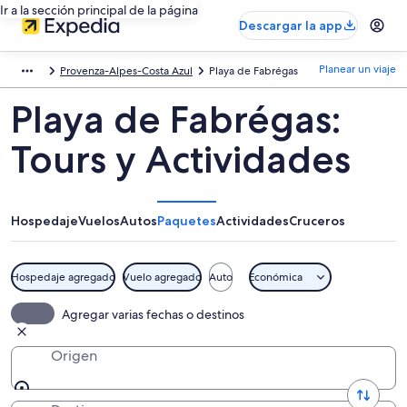
Ir a la sección principal de la página
Descargar la app
Planear un viaje
Provenza-Alpes-Costa Azul
Playa de Fabrégas
Playa de Fabrégas:
Tours y Actividades
Hospedaje
Vuelos
Autos
Paquetes
Actividades
Cruceros
Hospedaje agregado
Vuelo agregado
Auto
Económica
Agregar varias fechas o destinos
Origen