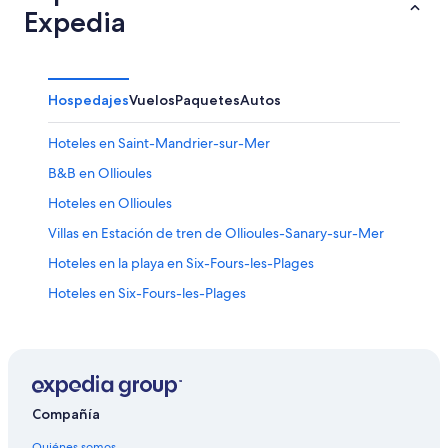
Expedia
Hospedajes
Vuelos
Paquetes
Autos
Hoteles en Saint-Mandrier-sur-Mer
B&B en Ollioules
Hoteles en Ollioules
Villas en Estación de tren de Ollioules-Sanary-sur-Mer
Hoteles en la playa en Six-Fours-les-Plages
Hoteles en Six-Fours-les-Plages
Hoteles en Évenos
Apartamentos en Isla Les Embiez
Hoteles en Isla Les Embiez
Casas de huéspedes en La Seyne-sur-Mer
Compañía
Hoteles en La Seyne-sur-Mer
Quiénes somos