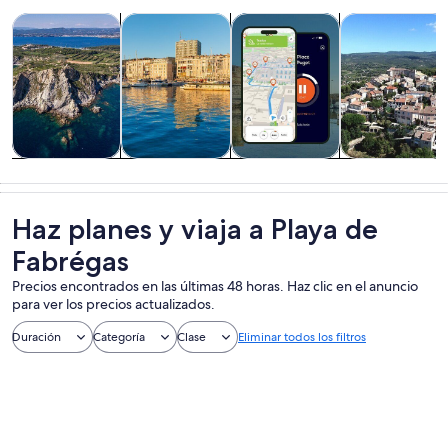
Se abrirá en una nueva pestaña
Se abrirá en
Se abrirá en
Tours y excursiones de un día
Tours privados y personalizados
Cultura e historia
Alimentos, beb
Tours y
Tours privados
Cultura e
Alimentos,
excursiones de
y
historia
bebidas y vida
un día
personalizados
nocturna
Haz planes y viaja a Playa de
Fabrégas
Precios encontrados en las últimas 48 horas. Haz clic en el anuncio
para ver los precios actualizados.
Duración
Categoría
Clase
Eliminar todos los filtros