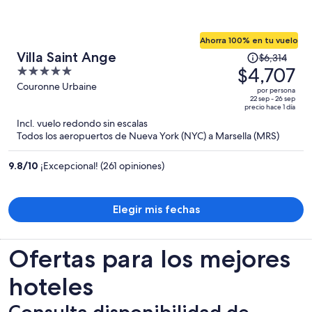
Ahorra 100% en tu vuelo
El
Villa Saint Ange
$6,314
precio
$4,707
5
era
out
Couronne Urbaine
por persona
de
of
22 sep - 26 sep
precio hace 1 día
$6,314
5
Incl. vuelo redondo sin escalas
y
Todos los aeropuertos de Nueva York (NYC) a Marsella (MRS)
ahora
es
9.8
/
10
¡Excepcional! (261 opiniones)
de
$4,707
por
Elegir mis fechas
persona
Ofertas para los mejores
hoteles
Consulta disponibilidad de