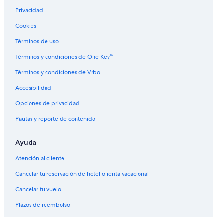
Resorts en Manzanillo
Privacidad
Condominios en Manzanillo
Cookies
Cruceros en Manzanillo
Términos de uso
Apartamentos en Manzanillo
Términos y condiciones de One Key™
Hoteles de Camino Real en Manzanillo
Términos y condiciones de Vrbo
Hoteles con concierge en Manzanillo
Accesibilidad
Hoteles con casino en Manzanillo
Opciones de privacidad
Hoteles de golf en Manzanillo
Pautas y reporte de contenido
Hoteles con spa en Manzanillo
Hoteles todo incluido en Manzanillo
Ayuda
Hoteles de ski en Manzanillo
Atención al cliente
Hoteles de lujo en Manzanillo
Cancelar tu reservación de hotel o renta vacacional
Hoteles ecológicos en Manzanillo
Cancelar tu vuelo
Hoteles en la playa en Manzanillo
Plazos de reembolso
Hoteles familiares en Manzanillo