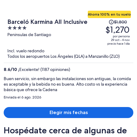
Ahorra 100% en tu vuelo
El
Barceló Karmina All Inclusive
$1,800
precio
$1,270
4
era
out
Peninsulas de Santiago
por persona
de
of
29 oct - 4 nov
precio hace 1 día
$1,800
5
Incl. vuelo redondo
y
Todos los aeropuertos Los Ángeles (QLA) a Manzanillo (ZLO)
ahora
es
8.6
/
10
¡Excelente! (1187 opiniones)
de
$1,270
Buen servicio, sin embargo las instalaciones son antiguas, la comida
es aceptable y la bebida no es buena. Alto costo vs la experiencia
por
básica que ofrece la Cadena
persona
Enviada el 6 ago. 2026
Elegir mis fechas
Hospédate cerca de algunas de