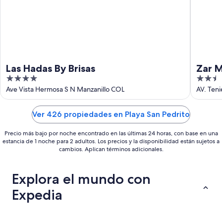
ago
Las Hadas By Brisas
Zar M
4
2.5
out
out
Ave Vista Hermosa S N Manzanillo COL
AV. Teni
of
of
5
5
Ver 426 propiedades en Playa San Pedrito
Precio más bajo por noche encontrado en las últimas 24 horas, con base en una
estancia de 1 noche para 2 adultos. Los precios y la disponibilidad están sujetos a
cambios. Aplican términos adicionales.
Explora el mundo con
Expedia