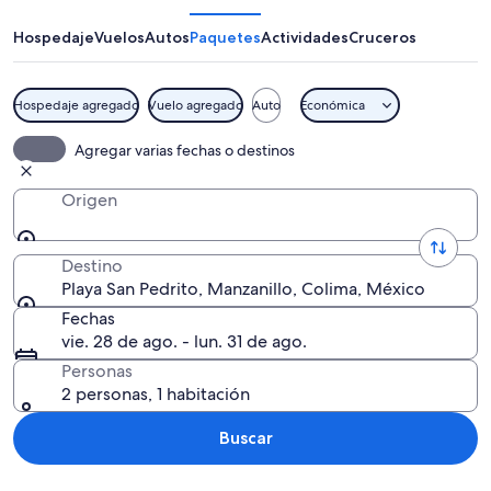
Pedrito
Hospedaje
Vuelos
Autos
Paquetes
Actividades
Cruceros
Hospedaje agregado
Vuelo agregado
Auto
Económica
Paisaje costero con un rompeolas roco
Agregar varias fechas o destinos
Origen
Destino
Playa San Pedrito, Manzanillo, Colima, México
Fechas
vie. 28 de ago. - lun. 31 de ago.
Personas
2 personas, 1 habitación
Buscar
Explorar mapa