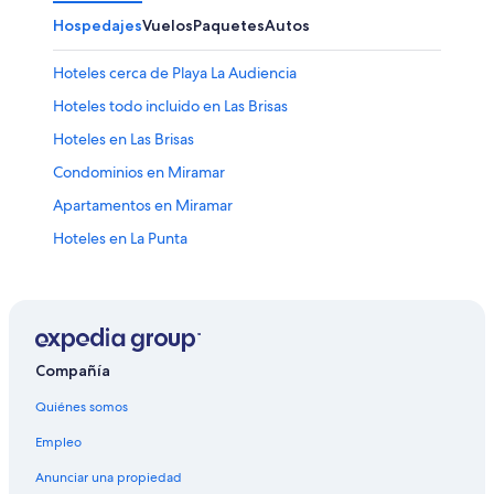
Hospedajes
Vuelos
Paquetes
Autos
Hoteles cerca de Playa La Audiencia
Hoteles todo incluido en Las Brisas
Hoteles en Las Brisas
Condominios en Miramar
Apartamentos en Miramar
Hoteles en La Punta
Hoteles en El Tamarindo
Hoteles que aceptan mascotas en El Centro
Hoteles cerca de Playa Olas Altas
Hoteles 3 estrellas en Las Hadas
Compañía
Apart-Hoteles en Las Hadas
Quiénes somos
Hoteles con spa en Las Hadas
Empleo
Hoteles en la playa en Las Hadas
Anunciar una propiedad