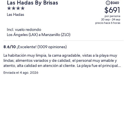
El
Las Hadas By Brisas
$949
precio
$691
4
era
out
Las Hadas
por persona
de
of
20 sep - 24 sep
precio hace 6 horas
$949
5
Incl. vuelo redondo
y
Los Ángeles (LAX) a Manzanillo (ZLO)
ahora
es
8.6
/
10
¡Excelente! (1009 opiniones)
de
$691
La habitación muy limpia, la cama agradable, vistas a la playa muy
lindas; alimentos variados y de calidad, el personal muy amable y
por
atento, alta calidad en atención al cliente. La playa fue el principal
persona
motivo de mi elección, muy tranquila y limpia. El hotel necesita una
Enviada el 4 ago. 2026
renovación y aunque todo está impecable se nota el paso de los
años.