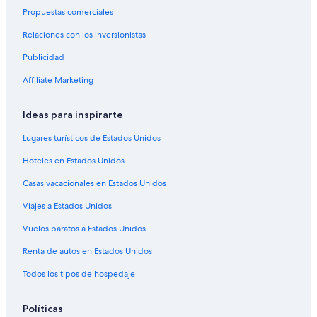
Hoteles baratos en Las Hadas
Propuestas comerciales
Hoteles con bar en Las Hadas
Relaciones con los inversionistas
Hoteles con gimnasio en Las Hadas
Publicidad
Hoteles con vista en Las Hadas
Affiliate Marketing
Hoteles gay friendly en Las Hadas
Hoteles para bodas en Las Hadas
Ideas para inspirarte
Hoteles que aceptan mascotas en Las Hadas
Lugares turísticos de Estados Unidos
Hoteles en Las Hadas
Hoteles en Estados Unidos
Hoteles en Residencial Salagua
Casas vacacionales en Estados Unidos
Hoteles 2 estrellas en Manzanillo
Viajes a Estados Unidos
Hoteles 3 estrellas en Manzanillo
Vuelos baratos a Estados Unidos
Hoteles 4 estrellas en Manzanillo
Renta de autos en Estados Unidos
Hoteles 5 estrellas en Manzanillo
Todos los tipos de hospedaje
Apart-Hoteles en Manzanillo
Casas vacacionales en Manzanillo
Políticas