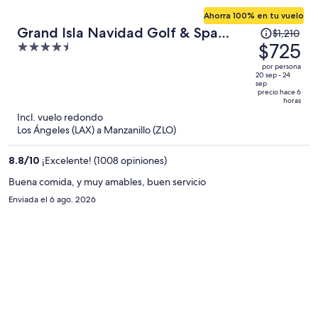
Ahorra 100% en tu vuelo
El
Grand Isla Navidad Golf & Spa
$1,210
precio
$725
4.5
Resort with Marina
era
out
por persona
de
of
20 sep - 24
sep
$1,210
5
precio hace 6
horas
y
Incl. vuelo redondo
ahora
Los Ángeles (LAX) a Manzanillo (ZLO)
es
de
8.8
/
10
¡Excelente! (1008 opiniones)
$725
por
Buena comida, y muy amables, buen servicio
persona
Enviada el 6 ago. 2026