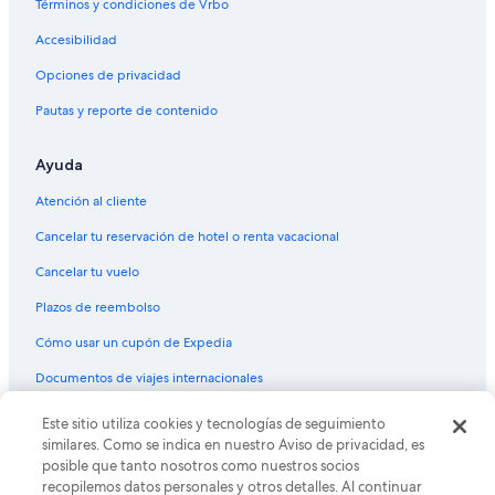
Términos y condiciones de Vrbo
Accesibilidad
Opciones de privacidad
Pautas y reporte de contenido
Ayuda
Atención al cliente
Cancelar tu reservación de hotel o renta vacacional
Cancelar tu vuelo
Plazos de reembolso
Cómo usar un cupón de Expedia
Documentos de viajes internacionales
© 2026 Expedia, Inc., una empresa de Expedia Group. Todos los
Este sitio utiliza cookies y tecnologías de seguimiento
derechos reservados. Expedia y el logo de Expedia son marcas
similares. Como se indica en nuestro Aviso de privacidad, es
registradas o marcas comerciales de Expedia, Inc. CST# 2029030-50.
posible que tanto nosotros como nuestros socios
recopilemos datos personales y otros detalles. Al continuar