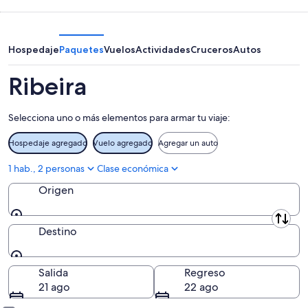
-
por
para
8
la
este
ago
noche,
fin
8
de
Hospedaje
Paquetes
Vuelos
Actividades
Cruceros
Autos
ago
semana,
-
7
Ribeira
9
ago
ago
-
Selecciona uno o más elementos para armar tu viaje:
9
ago
Hospedaje agregado
Vuelo agregado
Agregar un auto
1 hab., 2 personas
Clase económica
Origen
Origen
Destino
Destino
Salida
Regreso
21 ago
22 ago