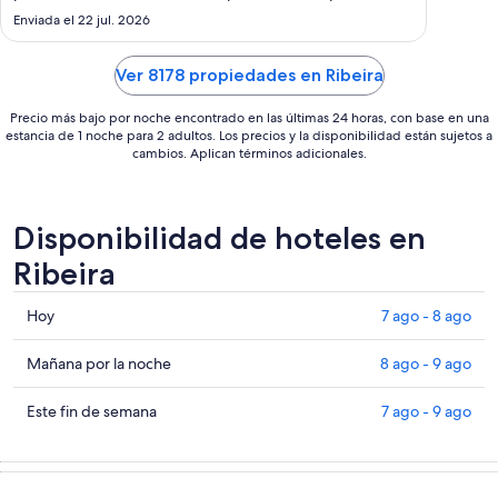
were generally unsupportive and unwilling to assist with
ago
Enviada el 22 jul. 2026
basic information. * Parking Issues: There is no on-site
al
parking. The alternative ..."
14
Ver 8178 propiedades en Ribeira
ago
Precio más bajo por noche encontrado en las últimas 24 horas, con base en una
estancia de 1 noche para 2 adultos. Los precios y la disponibilidad están sujetos a
cambios. Aplican términos adicionales.
Disponibilidad de hoteles en
Ribeira
Consultar
Hoy
7 ago - 8 ago
precios
en
Consultar
Mañana por la noche
8 ago - 9 ago
Ribeira
precios
para
en
Consultar
Este fin de semana
7 ago - 9 ago
hoy,
Ribeira
precios
7
para
en
ago
mañana
Ribeira