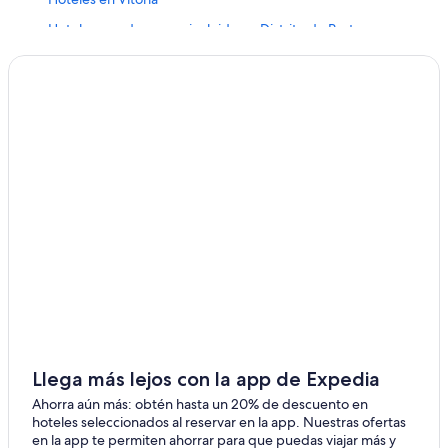
Hoteles con desayuno incluido en Distrito de Porto
Hoteles con guardería en Distrito de Porto
Hoteles en Distrito de Porto
Hoteles cerca de Estación de metro São Bento
Hoteles cerca de Catedral de Oporto
Hoteles cerca de Café Majestic
Hoteles cerca de Iglesia de los Clérigos
Casas de huéspedes en Sé
Apartamentos en Sé
Hoteles para ir de compras en Sé
Hoteles en la playa en Sé
Hoteles románticos en Sé
Llega más lejos con la app de Expedia
Hoteles baratos en Sé
Ahorra aún más: obtén hasta un 20% de descuento en
Hoteles cerca de la catedral en Sé
hoteles seleccionados al reservar en la app. Nuestras ofertas
en la app te permiten ahorrar para que puedas viajar más y