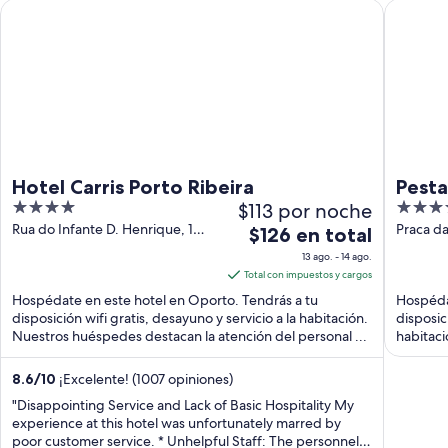
Hotel Carris Porto Ribeira
Pestana 
Hotel Carris Porto Ribeira
Pesta
4
$113 por noche
5
Herit
out
out
Rua do Infante D. Henrique, 1
Praca da
El
$126 en total
Porto
of
of
precio
13 ago. - 14 ago.
5
5
es
Total con impuestos y cargos
de
Hospédate en este hotel en Oporto. Tendrás a tu
Hospédat
$126
disposición wifi gratis, desayuno y servicio a la habitación.
disposic
Nuestros huéspedes destacan la atención del personal ...
en
habitaci
total
por
8.6
/
10
¡Excelente! (1007 opiniones)
noche
"Disappointing Service and Lack of Basic Hospitality My
del
experience at this hotel was unfortunately marred by
poor customer service. * Unhelpful Staff: The personnel
13