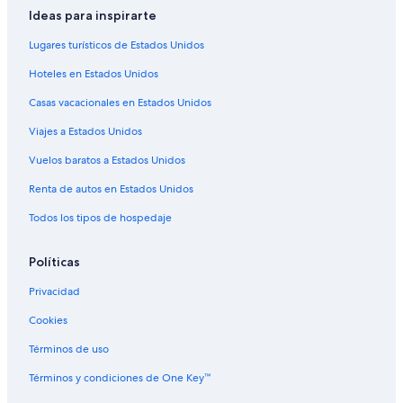
Casas de huéspedes en Estación de metro Aliados
Ideas para inspirarte
Hoteles boutique en Sao Nicolau
Lugares turísticos de Estados Unidos
Hoteles gay friendly en Sao Nicolau
Hoteles en Estados Unidos
Hoteles 4 estrellas en Miragaia
Casas vacacionales en Estados Unidos
Hoteles en Miragaia
Viajes a Estados Unidos
Apart-Hoteles en Parada de tranvía Marcolino Santa
Catarina
Vuelos baratos a Estados Unidos
Renta de autos en Estados Unidos
Todos los tipos de hospedaje
Políticas
Privacidad
Cookies
Términos de uso
Términos y condiciones de One Key™