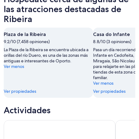
las atracciones destacadas de
Ribeira
Plaza de la Ribeira
Casa do Infante
9.2/10 (7,458 opiniones)
8.8/10 (3 opiniones)
La Plaza de la Ribeira se encuentra ubicada a
Pasa un día recorriendo 
orillas del río Duero, es una de las zonas más
Infante en Cedofeita, S
antiguas e interesantes de Oporto.
Miragaia, São Nicolau y 
Ver menos
para relajarte en las pla
tiendas de esta zona c
familiar.
Ver menos
Ver propiedades
Ver propiedades
Actividades
Oporto: crucero por el río Duero con 6 puentes
Descubra l