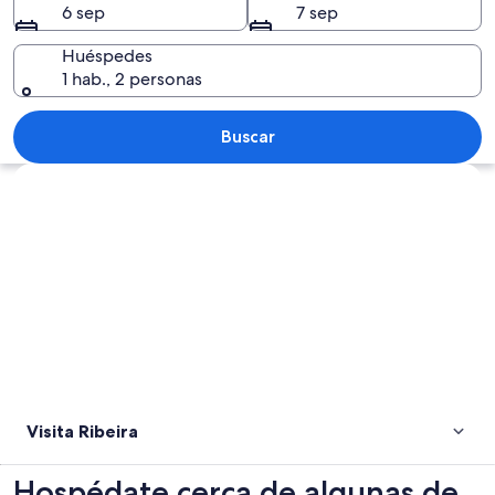
6 sep
7 sep
Huéspedes
1 hab., 2 personas
Una plaza urbana colorida con una fuent
Buscar
Explorar mapa
Visita Ribeira
Hospédate cerca de algunas de