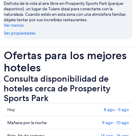
Disfruta de la vida al aire libre en Prosperity Sports Park (parque
deportivo), un lugar de Tulare ideal para conectarte con la
naturaleza. Cuando estés en esta zona con una atmósfera familiar,
déjate tentar por sus increíbles restaurantes.
Ver menos
Ver propiedades
Ofertas para los mejores
hoteles
Consulta disponibilidad de
hoteles cerca de Prosperity
Sports Park
Consultar
Hoy
8 ago - 9 ago
los
precios
Consultar
Mañana por la noche
9 ago - 10 ago
cerca
precios
de
cerca
Consultar
Próx. fin de semana
14 ago - 16 ago