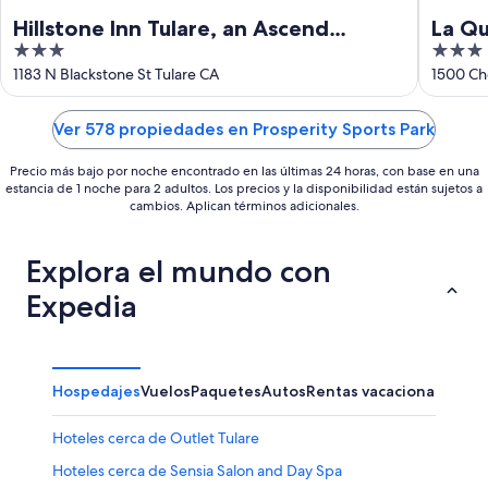
Hillstone Inn Tulare, an Ascend
La Qu
3
3
Collection Hotel
Tular
out
out
1183 N Blackstone St Tulare CA
1500 Che
of
of
5
5
Ver 578 propiedades en Prosperity Sports Park
Precio más bajo por noche encontrado en las últimas 24 horas, con base en una
estancia de 1 noche para 2 adultos. Los precios y la disponibilidad están sujetos a
cambios. Aplican términos adicionales.
Explora el mundo con
Expedia
Hospedajes
Vuelos
Paquetes
Autos
Rentas vacacionales
Hoteles cerca de Outlet Tulare
Hoteles cerca de Sensia Salon and Day Spa