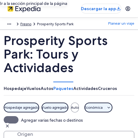
Ir a la sección principal de la página
Descargar la app
Planear un viaje
Fresno
Prosperity Sports Park
Prosperity Sports
Park: Tours y
Actividades
Hospedaje
Vuelos
Autos
Paquetes
Actividades
Cruceros
Hospedaje agregado
Vuelo agregado
Auto
Económica
Agregar varias fechas o destinos
Origen