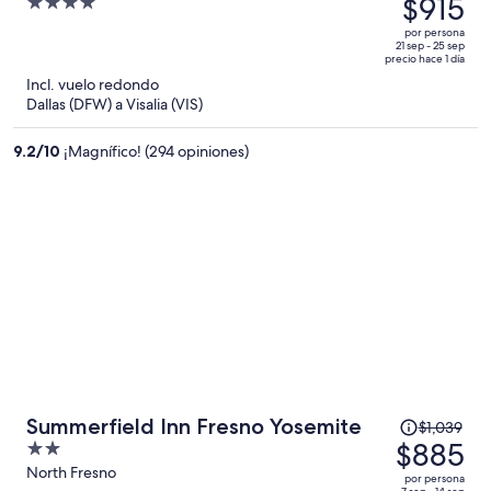
precio
$915
4
era
out
por persona
de
of
21 sep - 25 sep
precio hace 1 día
$1,115
5
Incl. vuelo redondo
y
Dallas (DFW) a Visalia (VIS)
ahora
es
9.2
/
10
¡Magnífico! (294 opiniones)
de
$915
por
persona
El
Summerfield Inn Fresno Yosemite
$1,039
precio
$885
2
era
out
North Fresno
por persona