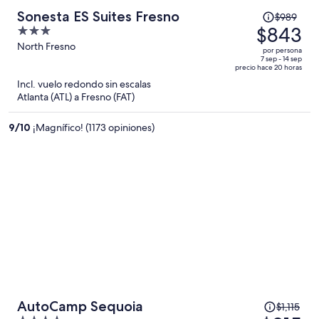
El
Sonesta ES Suites Fresno
$989
precio
$843
3
era
out
North Fresno
por persona
de
of
7 sep - 14 sep
precio hace 20 horas
$989
5
Incl. vuelo redondo sin escalas
y
Atlanta (ATL) a Fresno (FAT)
ahora
es
9
/
10
¡Magnífico! (1173 opiniones)
de
$843
por
persona
El
AutoCamp Sequoia
$1,115