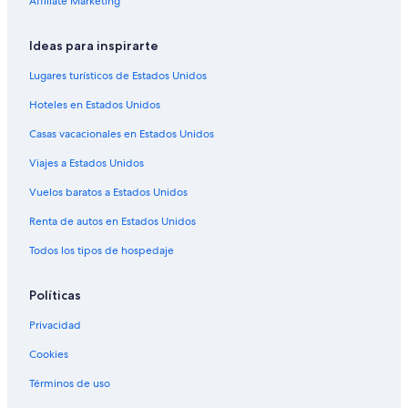
Affiliate Marketing
Hoteles con cocina en Tulare
Hoteles con hidromasaje en Tulare
Ideas para inspirarte
Hoteles de La Quinta Inn & Suites en Tulare
Lugares turísticos de Estados Unidos
Hoteles de Motel 6 en Tulare
Hoteles en Estados Unidos
Hoteles en Tulare
Casas vacacionales en Estados Unidos
Moteles en Tulare
Viajes a Estados Unidos
Posadas en Tulare
Vuelos baratos a Estados Unidos
Hoteles cerca de Campo de golf Tulare
Renta de autos en Estados Unidos
Hoteles cerca de International Agri Center
Todos los tipos de hospedaje
Políticas
Privacidad
Cookies
Términos de uso