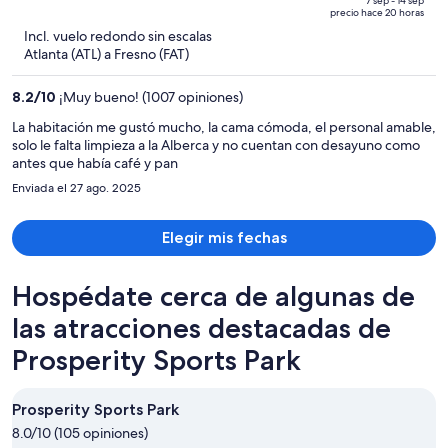
de
of
7 sep - 14 sep
precio hace 20 horas
$1,039
5
Incl. vuelo redondo sin escalas
y
Atlanta (ATL) a Fresno (FAT)
ahora
es
8.2
/
10
¡Muy bueno! (1007 opiniones)
de
$885
La habitación me gustó mucho, la cama cómoda, el personal amable,
solo le falta limpieza a la Alberca y no cuentan con desayuno como
por
antes que había café y pan
persona
Enviada el 27 ago. 2025
Elegir mis fechas
Hospédate cerca de algunas de
las atracciones destacadas de
Prosperity Sports Park
Prosperity Sports Park
8.0/10 (105 opiniones)