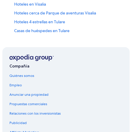
Hoteles en Visalia
Hoteles cerca de Parque de aventuras Visalia
Hoteles 4 estrellas en Tulare
Casas de huéspedes en Tulare
Casas vacacionales en Tulare
Casas rurales en Tulare
Apartamentos en Tulare
Hoteles de Best Western en Tulare
Compañía
Hilton Hotels en Tulare
Quiénes somos
Hoteles con casino en Tulare
Empleo
Hoteles con spa en Tulare
Anunciar una propiedad
Hoteles para ir de compras en Tulare
Propuestas comerciales
Hoteles románticos en Tulare
Relaciones con los inversionistas
Hoteles baratos en Tulare
Publicidad
Hoteles cerca del bosque en Tulare