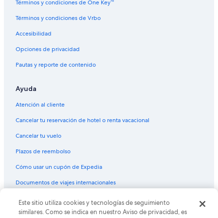
Términos y condiciones de One Key™
Términos y condiciones de Vrbo
Accesibilidad
Opciones de privacidad
Pautas y reporte de contenido
Ayuda
Atención al cliente
Cancelar tu reservación de hotel o renta vacacional
Cancelar tu vuelo
Plazos de reembolso
Cómo usar un cupón de Expedia
Documentos de viajes internacionales
Este sitio utiliza cookies y tecnologías de seguimiento
© 2026 Expedia, Inc., una empresa de Expedia Group. Todos los
derechos reservados. Expedia y el logo de Expedia son marcas
similares. Como se indica en nuestro Aviso de privacidad, es