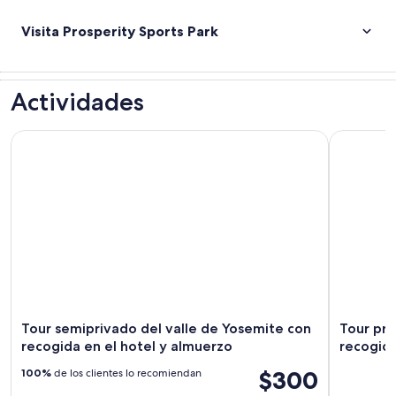
Visita Prosperity Sports Park
Actividades
Tour semiprivado del valle de Yosemite con recogida en el 
Tour priva
Tour semiprivado del valle de Yosemite con
Tour pri
recogida en el hotel y almuerzo
recogida
$300
100%
de los clientes lo recomiendan