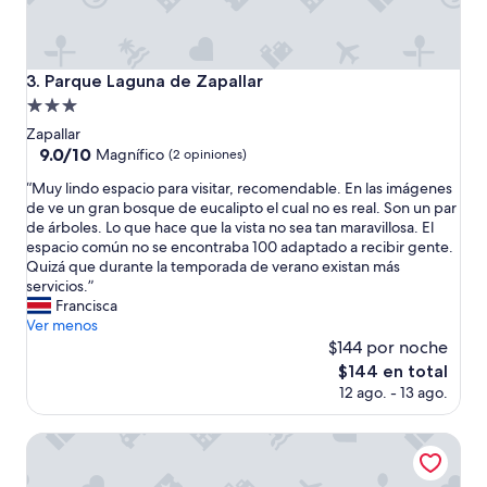
H
d
o
o
t
y
e
m
Parque Laguna de Zapallar
3. Parque Laguna de Zapallar
l
a
Propiedad
b
n
i
u
de
Zapallar
e
t
3.0
9.0
9.0/10
Magnífico
(2 opiniones)
n
e
de
estrellas
u
n
“
“Muy lindo espacio para visitar, recomendable. En las imágenes
10,
b
c
M
de ve un gran bosque de eucalipto el cual no es real. Son un par
Magnífico,
i
i
u
de árboles. Lo que hace que la vista no sea tan maravillosa. El
(2
c
ó
y
espacio común no se encontraba 100 adaptado a recibir gente.
opiniones)
a
n
l
Quizá que durante la temporada de verano existan más
d
.
i
servicios.”
o
C
n
Francisca
”
o
d
Ver menos
c
o
$144 por noche
i
e
El
$144 en total
n
s
precio
12 ago. - 13 ago.
i
p
actual
l
a
es
l
c
RitoKazo
de
a
i
$144
c
o