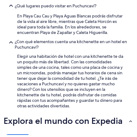
a
b
s
¿Qué lugares puedo visitar en Puchuncaví?
cambios.
a
q
Aplican
n
u
En Playa Cau Cau y Playa Aguas Blancas podrás disfrutar
términos
d
e
de la vida al aire libre, mientras que Caleta Horcón es
adicionales.
a
d
ideal para toda la familia. En los alrededores, se
s
e
encuentran Playa de Zapallar y Caleta Higuerilla.
i
e
¿Con qué elementos cuenta una kitchenette en un hotel en
n
u
Puchuncaví?
t
c
o
a
Elegir una habitación de hotel con una kitchenette te da
p
l
un poquito más de libertad. Con las comodidades
e
i
simples de una cocina, tales como una placa de cocina y
,
p
un microondas, podrás manejar tus horarios de cena sin
p
t
tener que dejar la comodidad de tu hotel. ¿Te irás de
o
o
vacaciones a Puchuncaví y no quieres gastar mucho
r
e
dinero? Con los utensilios que se incluyen en la
s
l
kitchenette de tu hotel, podrás disfrutar de comidas
e
c
rápidas con tus acompañantes y guardar tu dinero para
g
u
otras actividades divertidas.
u
a
r
l
Explora el mundo con Expedia
i
n
d
o
a
e
d