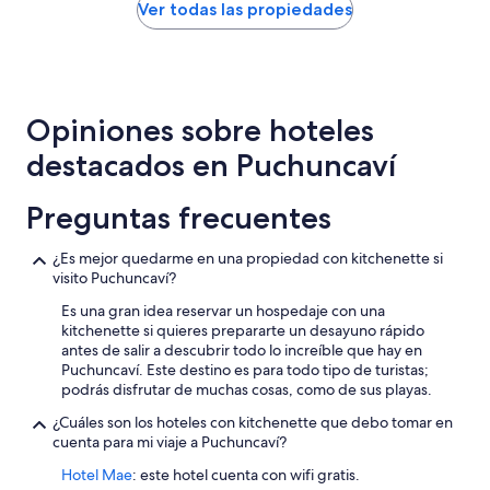
noche
Ver todas las propiedades
s
E
encontrado
o
n
en
s
l
las
,
a
últimas
l
s
24
l
i
Opiniones sobre hoteles
horas,
a
m
con
v
á
destacados en Puchuncaví
base
e
g
en
d
e
una
Preguntas frecuentes
e
n
estancia
l
e
de
a
s
¿Es mejor quedarme en una propiedad con kitchenette si
1
c
d
visito Puchuncaví?
noche
o
e
para
c
v
Es una gran idea reservar un hospedaje con una
2
i
e
kitchenette si quieres prepararte un desayuno rápido
adultos.
n
u
antes de salir a descubrir todo lo increíble que hay en
Los
a
n
Puchuncaví. Este destino es para todo tipo de turistas;
precios
g
g
podrás disfrutar de muchas cosas, como de sus playas.
y
i
r
la
¿Cuáles son los hoteles con kitchenette que debo tomar en
r
a
disponibilidad
cuenta para mi viaje a Puchuncaví?
a
n
están
e
b
Hotel Mae
: este hotel cuenta con wifi gratis.
sujetos
n
o