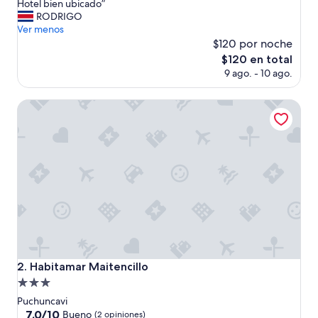
E
Hotel bien ubicado”
Excelente,
x
RODRIGO
(98
c
Ver menos
opiniones)
e
$120 por noche
l
El
$120 en total
e
precio
9 ago. - 10 ago.
n
actual
t
es
e
Habitamar Maitencillo
de
a
$120
t
e
n
c
i
ó
n
.
L
a
h
Habitamar Maitencillo
2. Habitamar Maitencillo
a
Propiedad
b
i
de
Puchuncavi
t
3.0
7.0
7.0/10
Bueno
(2 opiniones)