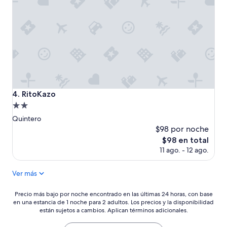
o
p
n
a
p
r
r
a
o
v
b
i
l
s
e
i
m
t
a
a
RitoKazo
4. RitoKazo
s
r
Propiedad
g
,
r
r
de
Quintero
a
e
2.0
$98 por noche
v
c
estrellas
El
$98 en total
e
o
precio
11 ago. - 12 ago.
s
m
actual
y
e
es
p
n
Ver más
de
e
d
$98
l
a
Precio
Precio más bajo por noche encontrado en las últimas 24 horas, con base
i
b
en una estancia de 1 noche para 2 adultos. Los precios y la disponibilidad
más
g
l
están sujetos a cambios. Aplican términos adicionales.
bajo
r
e
por
o
.