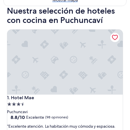
Mostrar mapa
Nuestra selección de hoteles
con cocina en Puchuncaví
Hotel Mae
Hotel Mae
1. Hotel Mae
Propiedad
de
Puchuncavi
3.5
8.8
8.8/10
Excelente
(98 opiniones)
de
estrellas
“
“Excelente atención. La habitación muy cómoda y espaciosa.
10,