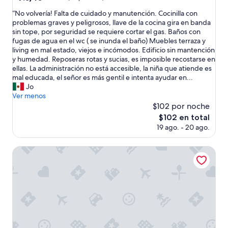
a
de
estrellas
c
“
“No volvería! Falta de cuidado y manutención. Cocinilla con
10,
i
N
problemas graves y peligrosos, llave de la cocina gira en banda
Bueno,
ó
o
sin tope, por seguridad se requiere cortar el gas. Baños con
(2
n
v
fugas de agua en el wc ( se inunda el baño) Muebles terraza y
opiniones)
m
o
living en mal estado, viejos e incómodos. Edificio sin mantención
u
l
y humedad. Reposeras rotas y sucias, es imposible recostarse en
y
v
ellas. La administración no está accesible, la niña que atiende es
c
e
mal educada, el señor es más gentil e intenta ayudar en...
ó
r
Jo
m
í
Ver menos
o
a
$102 por noche
d
!
El
$102 en total
a
F
precio
19 ago. - 20 ago.
y
a
actual
e
l
es
s
t
Parque Laguna de Zapallar
de
p
a
$102
a
d
c
e
i
c
o
u
s
i
a
d
.
a