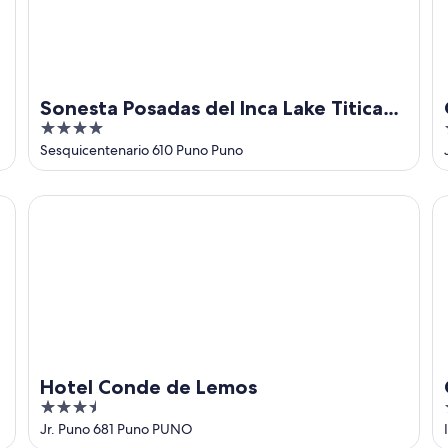
Sonesta Posadas del Inca Lake Titicaca
4
- Puno
out
Sesquicentenario 610 Puno Puno
of
5
Hotel Conde de Lemos
Ca
Hotel Conde de Lemos
3.5
out
Jr. Puno 681 Puno PUNO