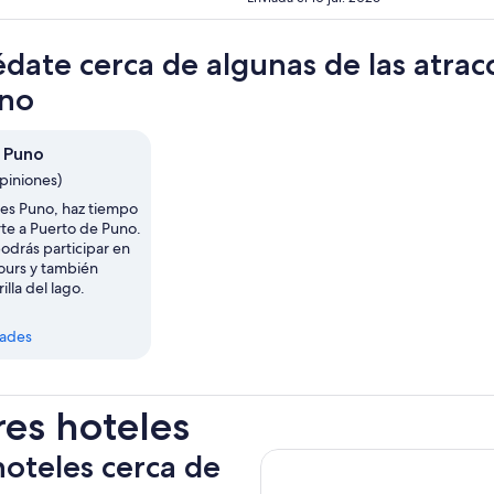
date cerca de algunas de las atrac
uno
 Puno
opiniones)
tes Puno, haz tiempo
rte a Puerto de Puno.
podrás participar en
tours y también
rilla del lago.
dades
res hoteles
hoteles cerca de