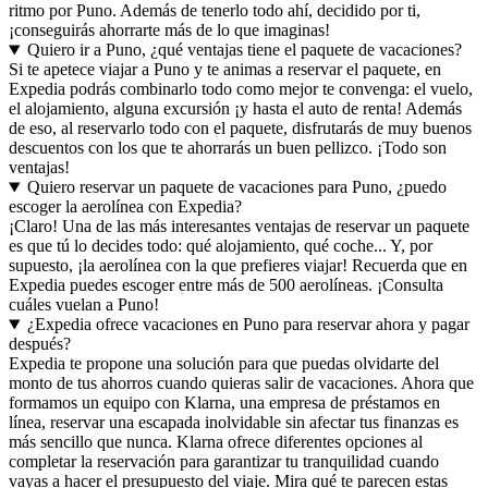
ritmo por Puno. Además de tenerlo todo ahí, decidido por ti,
¡conseguirás ahorrarte más de lo que imaginas!
Quiero ir a Puno, ¿qué ventajas tiene el paquete de vacaciones?
Si te apetece viajar a Puno y te animas a reservar el paquete, en
Expedia podrás combinarlo todo como mejor te convenga: el vuelo,
el alojamiento, alguna excursión ¡y hasta el auto de renta! Además
de eso, al reservarlo todo con el paquete, disfrutarás de muy buenos
descuentos con los que te ahorrarás un buen pellizco. ¡Todo son
ventajas!
Quiero reservar un paquete de vacaciones para Puno, ¿puedo
escoger la aerolínea con Expedia?
¡Claro! Una de las más interesantes ventajas de reservar un paquete
es que tú lo decides todo: qué alojamiento, qué coche... Y, por
supuesto, ¡la aerolínea con la que prefieres viajar! Recuerda que en
Expedia puedes escoger entre más de 500 aerolíneas. ¡Consulta
cuáles vuelan a Puno!
¿Expedia ofrece vacaciones en Puno para reservar ahora y pagar
después?
Expedia te propone una solución para que puedas olvidarte del
monto de tus ahorros cuando quieras salir de vacaciones. Ahora que
formamos un equipo con Klarna, una empresa de préstamos en
línea, reservar una escapada inolvidable sin afectar tus finanzas es
más sencillo que nunca. Klarna ofrece diferentes opciones al
completar la reservación para garantizar tu tranquilidad cuando
vayas a hacer el presupuesto del viaje. Mira qué te parecen estas