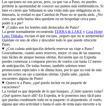
Las opciones no son pocas, pero, ya que vas a Puno, no puedes
perderte la oportunidad de conocer sus puntos más emblemáticos. Si
bien es cierto que Sillustani es una visita más que obligatoria en tu
itinerario, la verdad es que Catedral de Puno no se queda atrás. ¿No
crees que sería buena idea quedarte en un hospedaje cerca para
poder ir a pie?
¿Cuáles son los hoteles más destacados de Puno?
La gente normalmente recomienda
TERRA & LAKE
y
Casa Hotel
Lago Titikaka
, escojas el que escojas, ¡seguro que no te arrepentirás!
Quédate en uno de ellos y descubre todo lo que puede ofrecerte
Puno.
¿Con cuánta anticipación debería reservar un viaje a Puno?
Generalmente, cuanto antes reserves, mejor: es una de las maneras
más fáciles de atrapar buenas ofertas. Recuerda que en Expedia
puedes comenzar a comparar precios de vuelos con hasta 12 meses
de anticipación. De todas formas, también solemos tener
promociones especiales o de última hora, por lo que no está de más
que les eches un ojo a nuestras ofertas. Quién sabe, ¡quizás
encuentres alguna de Puno!
Quiero ir a Puno, ¿qué puedo incluir en mi paquete de
vacaciones?
La verdad es que depende de lo que busques. ¿Cómo quieres volar?
¿Qué quieres hacer allí? En Expedia, te lo ponemos muy fácil para
que puedas combinarlo todo en tu paquete: el alojamiento, el vuelo,
alguna que otra actividad y hasta el auto de renta para moverte a tu