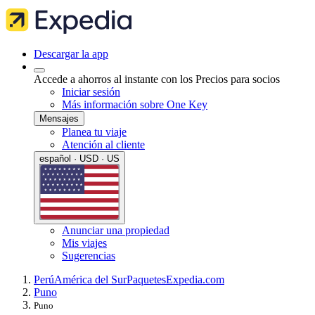
Descargar la app
Accede a ahorros al instante con los Precios para socios
Iniciar sesión
Más información sobre One Key
Mensajes
Planea tu viaje
Atención al cliente
español · USD · US
Anunciar una propiedad
Mis viajes
Sugerencias
Perú
América del Sur
Paquetes
Expedia.com
Puno
Puno