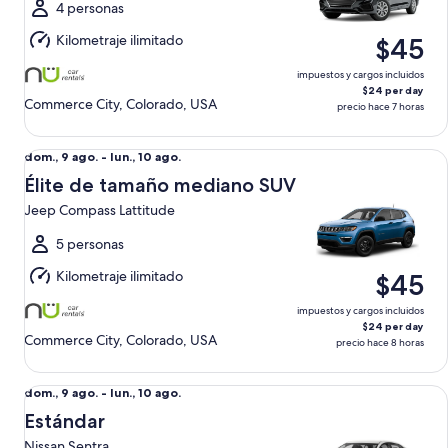
al
4 personas
lun.,
Kilometraje ilimitado
$45
10
ago.
impuestos y cargos incluidos
$24 per day
Commerce City, Colorado, USA
precio hace 7 horas
Élite de tamaño mediano SUV Jeep Compass Lattitude
Del
dom., 9 ago. - lun., 10 ago.
dom.,
Élite de tamaño mediano SUV
9
Jeep Compass Lattitude
ago.
al
5 personas
lun.,
Kilometraje ilimitado
$45
10
ago.
impuestos y cargos incluidos
$24 per day
Commerce City, Colorado, USA
precio hace 8 horas
Estándar Nissan Sentra
Del
dom., 9 ago. - lun., 10 ago.
dom.,
Estándar
9
Nissan Sentra