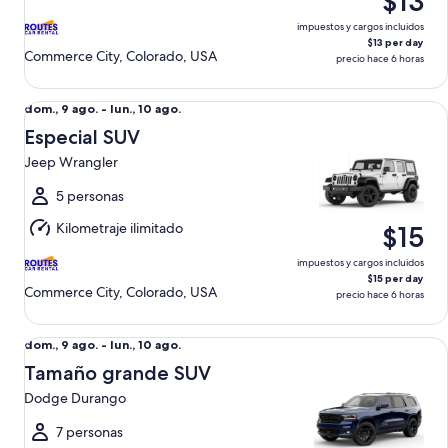
$13
10
ago.
impuestos y cargos incluidos
$13 per day
Commerce City, Colorado, USA
precio hace 6 horas
Especial SUV Jeep Wrangler
Del
dom., 9 ago. - lun., 10 ago.
dom.,
Especial SUV
9
Jeep Wrangler
ago.
al
5 personas
lun.,
Kilometraje ilimitado
$15
10
ago.
impuestos y cargos incluidos
$15 per day
Commerce City, Colorado, USA
precio hace 6 horas
Tamaño grande SUV Dodge Durango
Del
dom., 9 ago. - lun., 10 ago.
dom.,
Tamaño grande SUV
9
Dodge Durango
ago.
al
7 personas