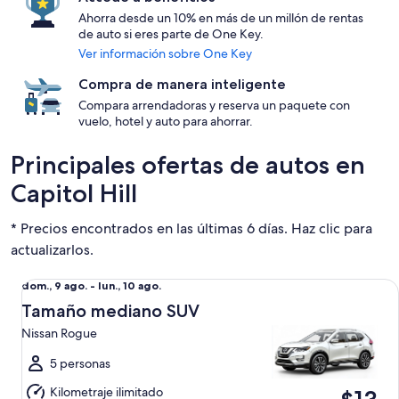
Ahorra desde un 10% en más de un millón de rentas
de auto si eres parte de One Key.
Ver información sobre One Key
Compra de manera inteligente
Compara arrendadoras y reserva un paquete con
vuelo, hotel y auto para ahorrar.
Principales ofertas de autos en
Capitol Hill
* Precios encontrados en las últimas 6 días. Haz clic para
actualizarlos.
Tamaño mediano SUV Nissan Rogue
Del
dom., 9 ago. - lun., 10 ago.
dom.,
Tamaño mediano SUV
9
Nissan Rogue
ago.
al
5 personas
lun.,
Kilometraje ilimitado