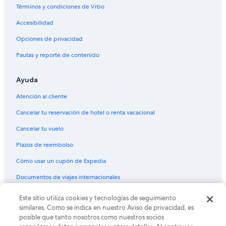
Hoteles gay friendly en Centro de Denver
Términos y condiciones de Vrbo
Hoteles para fumadores en Centro de Denver
Accesibilidad
Hoteles en Centro de Denver
Opciones de privacidad
Hoteles cerca de Teatro Ogden
Pautas y reporte de contenido
Hoteles cerca de Big Sweep
Ayuda
Hoteles cerca de la catedral en Cheesman Park
Hoteles en Cheesman Park
Atención al cliente
Hoteles cerca de Wells Fargo Center
Cancelar tu reservación de hotel o renta vacacional
Hoteles familiares en Golden Triangle
Cancelar tu vuelo
Hoteles en Golden Triangle
Plazos de reembolso
Hoteles cerca de Biblioteca Central de Denver
Cómo usar un cupón de Expedia
Hoteles cerca de Parque Civic Center
Documentos de viajes internacionales
Hoteles cerca de Teatro Paramount
Este sitio utiliza cookies y tecnologías de seguimiento
© 2026 Expedia, Inc., una empresa de Expedia Group. Todos los
Hoteles cerca de Casa Museo Molly Brown
derechos reservados. Expedia y el logo de Expedia son marcas
similares. Como se indica en nuestro Aviso de privacidad, es
registradas o marcas comerciales de Expedia, Inc. CST# 2029030-50.
posible que tanto nosotros como nuestros socios