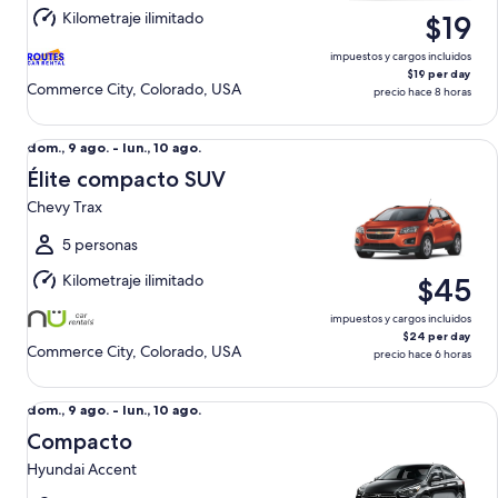
lun.,
Kilometraje ilimitado
$19
10
ago.
impuestos y cargos incluidos
$19 per day
Commerce City, Colorado, USA
precio hace 8 horas
Élite compacto SUV Chevy Trax
Del
dom., 9 ago. - lun., 10 ago.
dom.,
Élite compacto SUV
9
Chevy Trax
ago.
al
5 personas
lun.,
Kilometraje ilimitado
$45
10
ago.
impuestos y cargos incluidos
$24 per day
Commerce City, Colorado, USA
precio hace 6 horas
Compacto Hyundai Accent
Del
dom., 9 ago. - lun., 10 ago.
dom.,
Compacto
9
Hyundai Accent
ago.