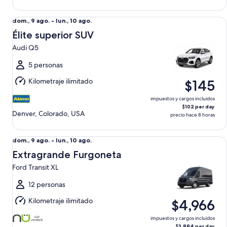
Élite superior SUV Audi Q5
Del
dom., 9 ago. - lun., 10 ago.
dom.,
Élite superior SUV
9
Audi Q5
ago.
al
5 personas
lun.,
Kilometraje ilimitado
$145
10
ago.
impuestos y cargos incluidos
$102 per day
Denver, Colorado, USA
precio hace 8 horas
Extragrande Furgoneta Ford Transit XL
Del
dom., 9 ago. - lun., 10 ago.
dom.,
Extragrande Furgoneta
9
Ford Transit XL
ago.
al
12 personas
lun.,
Kilometraje ilimitado
$4,966
10
ago.
impuestos y cargos incluidos
$3,884 per day