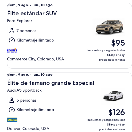
Élite estándar SUV Ford Explorer
Del
dom., 9 ago. - lun., 10 ago.
dom.,
Élite estándar SUV
9
Ford Explorer
ago.
al
7 personas
lun.,
Kilometraje ilimitado
$95
10
ago.
impuestos y cargos incluidos
$60 per day
Commerce City, Colorado, USA
precio hace 6 horas
Élite de tamaño grande Especial Audi A5 Sportback
Del
dom., 9 ago. - lun., 10 ago.
dom.,
Élite de tamaño grande Especial
9
Audi A5 Sportback
ago.
al
5 personas
lun.,
Kilometraje ilimitado
$126
10
ago.
impuestos y cargos incluidos
$86 per day
Denver, Colorado, USA
precio hace 6 horas