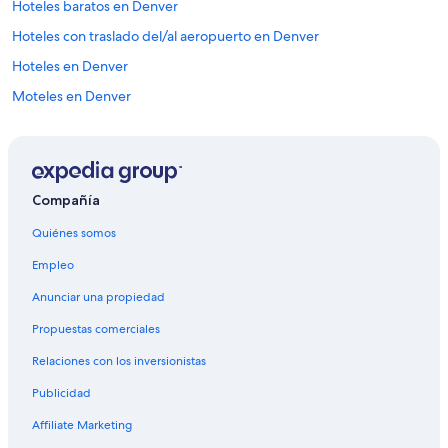
Hoteles baratos en Denver
Hoteles con traslado del/al aeropuerto en Denver
Hoteles en Denver
Moteles en Denver
Hoteles cerca de Gart Sports Castle
Hoteles en Centro cívico
Hoteles cerca de Centro de convenciones de Colorado
Compañía
Hoteles 3 estrellas en Uptown
Quiénes somos
Hoteles románticos en Uptown
Empleo
Hoteles en Uptown
Anunciar una propiedad
Hoteles de Motel 6 en Speer
Propuestas comerciales
Hoteles en Speer
Relaciones con los inversionistas
Hoteles cerca de Casa de la Moneda de Estados Unidos
Publicidad
Hoteles cerca de Children's Medical Center
Hoteles cerca de Auditorio Fillmore
Affiliate Marketing