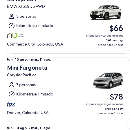
10
BMW X1 xDrive AWD
ago.
al
5 personas
mar.,
Kilometraje ilimitado
$66
11
ago.
impuestos y cargos incluidos
$41 per day
Commerce City, Colorado, USA
precio hace 7 horas
Mini Furgoneta Chrysler Pacifica
Del
lun., 10 ago. - mar., 11 ago.
lun.,
Mini Furgoneta
10
Chrysler Pacifica
ago.
al
7 personas
mar.,
Kilometraje ilimitado
$78
11
ago.
impuestos y cargos incluidos
$46 per day
Denver, Colorado, USA
precio hace 6 horas
Élite de lujo SUV BMW X3 xDrive AWD
Del
lun., 10 ago. - mar., 11 ago.