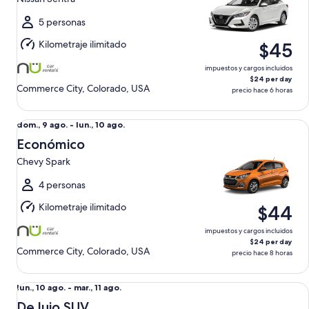
ago.
al
5 personas
lun.,
Kilometraje ilimitado
$45
10
ago.
impuestos y cargos incluidos
$24 per day
Commerce City, Colorado, USA
precio hace 6 horas
Económico Chevy Spark
Del
dom., 9 ago. - lun., 10 ago.
dom.,
Económico
9
Chevy Spark
ago.
al
4 personas
lun.,
Kilometraje ilimitado
$44
10
ago.
impuestos y cargos incluidos
$24 per day
Commerce City, Colorado, USA
precio hace 8 horas
De lujo SUV BMW X1 xDrive AWD
Del
lun., 10 ago. - mar., 11 ago.
lun.,
De lujo SUV