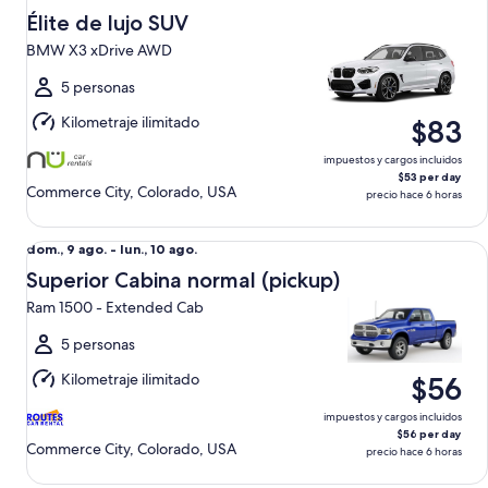
lun.,
Élite de lujo SUV
10
BMW X3 xDrive AWD
ago.
al
5 personas
mar.,
Kilometraje ilimitado
$83
11
ago.
impuestos y cargos incluidos
$53 per day
Commerce City, Colorado, USA
precio hace 6 horas
Superior Cabina normal (pickup) Ram 1500 - Extended Cab
Del
dom., 9 ago. - lun., 10 ago.
dom.,
Superior Cabina normal (pickup)
9
Ram 1500 - Extended Cab
ago.
al
5 personas
lun.,
Kilometraje ilimitado
$56
10
ago.
impuestos y cargos incluidos
$56 per day
Commerce City, Colorado, USA
precio hace 6 horas