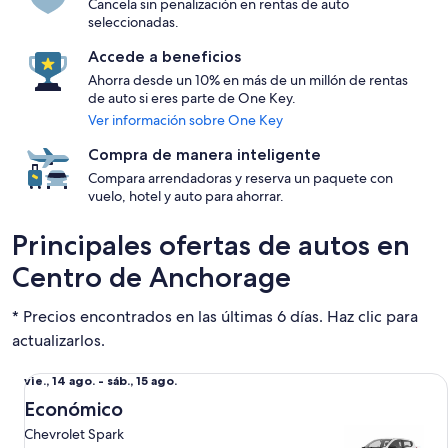
Cancela sin penalización en rentas de auto
seleccionadas.
Accede a beneficios
Ahorra desde un 10% en más de un millón de rentas
de auto si eres parte de One Key.
Ver información sobre One Key
Compra de manera inteligente
Compara arrendadoras y reserva un paquete con
vuelo, hotel y auto para ahorrar.
Principales ofertas de autos en
Centro de Anchorage
* Precios encontrados en las últimas 6 días. Haz clic para
actualizarlos.
Económico Chevrolet Spark
Del
vie., 14 ago. - sáb., 15 ago.
vie.,
Económico
14
Chevrolet Spark
ago.