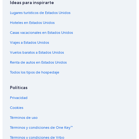
Ideas para inspirarte
Hoteles con sauna en Anchorage
Lugares turísticos de Estados Unidos
Hoteles con traslado del/al aeropuerto en Anchorage
Hoteles en Estados Unidos
Hoteles en la naturaleza en Anchorage
Casas vacacionales en Estados Unidos
Hoteles que aceptan mascotas en Anchorage
Viajes a Estados Unidos
Millennium Hotels en Anchorage
Vacaciones solo para adultos en Anchorage
Vuelos baratos a Estados Unidos
Hoteles en Anchorage
Renta de autos en Estados Unidos
Lodges en Anchorage
Todos los tipos de hospedaje
Moteles en Anchorage
Políticas
Apartamentos en Borough de Anchorage
Privacidad
Hoteles baratos en Borough de Anchorage
Cookies
Hoteles en Borough de Anchorage
Hoteles cerca de Mulcahy Stadium
Términos de uso
Hoteles cerca de Imaginarium - Science Discovery Center
Términos y condiciones de One Key™
Hoteles cerca de Z.J. Loussac Library - Main Branch
Términos y condiciones de Vrbo