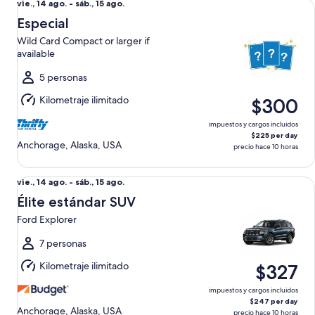
Del
vie., 14 ago. - sáb., 15 ago.
vie.,
Especial
14
Wild Card Compact or larger if
ago.
available
al
sáb.,
5 personas
15
Kilometraje ilimitado
$300
ago.
impuestos y cargos incluidos
$225 per day
Anchorage, Alaska, USA
precio hace 10 horas
Élite estándar SUV Ford Explorer
Del
vie., 14 ago. - sáb., 15 ago.
vie.,
Élite estándar SUV
14
Ford Explorer
ago.
al
7 personas
sáb.,
Kilometraje ilimitado
$327
15
ago.
impuestos y cargos incluidos
$247 per day
Anchorage, Alaska, USA
precio hace 10 horas