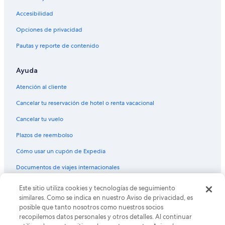
Hoteles cerca de Sullivan Arena
Accesibilidad
Hoteles cerca de Ruta costera Tony Knowles
Opciones de privacidad
Hoteles cerca de Valley of the Moon Park
Pautas y reporte de contenido
Hoteles cerca de Delaney Park
Ayuda
Hoteles de ski en Rogers Park
Hoteles baratos en Rogers Park
Atención al cliente
Hoteles cerca de Anchorage Football Stadium
Cancelar tu reservación de hotel o renta vacacional
Hoteles cerca de David Green Park
Cancelar tu vuelo
Hoteles cerca de Parque Arctic Benson
Plazos de reembolso
Hoteles cerca de Pista de hielo Ben Boeke
Cómo usar un cupón de Expedia
Hoteles cerca de Egan Civic and Convention Center
Documentos de viajes internacionales
Hoteles cerca de Fifth Avenue Mall
Este sitio utiliza cookies y tecnologías de seguimiento
© 2026 Expedia, Inc., una empresa de Expedia Group. Todos los
Hoteles cerca de Wells Fargo History Museum
derechos reservados. Expedia y el logo de Expedia son marcas
similares. Como se indica en nuestro Aviso de privacidad, es
registradas o marcas comerciales de Expedia, Inc. CST# 2029030-50.
Hoteles cerca de Wells Fargo Alaska Heritage Library and Museum
posible que tanto nosotros como nuestros socios
recopilemos datos personales y otros detalles. Al continuar
Hoteles cerca de Oscar Anderson House Museum