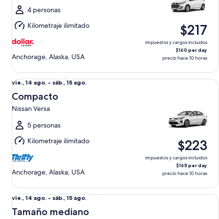
al
4 personas
sáb.,
Kilometraje ilimitado
$217
15
ago.
impuestos y cargos incluidos
$160 per day
Anchorage, Alaska, USA
precio hace 10 horas
Compacto Nissan Versa
Del
vie., 14 ago. - sáb., 15 ago.
vie.,
Compacto
14
Nissan Versa
ago.
al
5 personas
sáb.,
Kilometraje ilimitado
$223
15
ago.
impuestos y cargos incluidos
$165 per day
Anchorage, Alaska, USA
precio hace 10 horas
Tamaño mediano Toyota Corolla
Del
vie., 14 ago. - sáb., 15 ago.
vie.,
Tamaño mediano