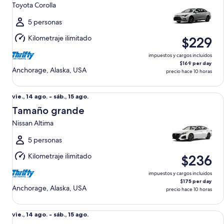
14
Toyota Corolla
ago.
al
5 personas
sáb.,
Kilometraje ilimitado
$229
15
ago.
impuestos y cargos incluidos
$169 per day
Anchorage, Alaska, USA
precio hace 10 horas
Tamaño grande Nissan Altima
Del
vie., 14 ago. - sáb., 15 ago.
vie.,
Tamaño grande
14
Nissan Altima
ago.
al
5 personas
sáb.,
Kilometraje ilimitado
$236
15
ago.
impuestos y cargos incluidos
$175 per day
Anchorage, Alaska, USA
precio hace 10 horas
Estándar Chevrolet Cruze
Del
vie., 14 ago. - sáb., 15 ago.