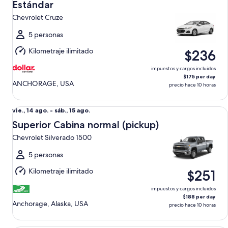
vie.,
Estándar
14
Chevrolet Cruze
ago.
al
5 personas
sáb.,
Kilometraje ilimitado
$236
15
ago.
impuestos y cargos incluidos
$175 per day
ANCHORAGE, USA
precio hace 10 horas
Superior Cabina normal (pickup) Chevrolet Silverado 1500
Del
vie., 14 ago. - sáb., 15 ago.
vie.,
Superior Cabina normal (pickup)
14
Chevrolet Silverado 1500
ago.
al
5 personas
sáb.,
Kilometraje ilimitado
$251
15
ago.
impuestos y cargos incluidos
$188 per day
Anchorage, Alaska, USA
precio hace 10 horas
Especial Wild Card Compact or larger if available