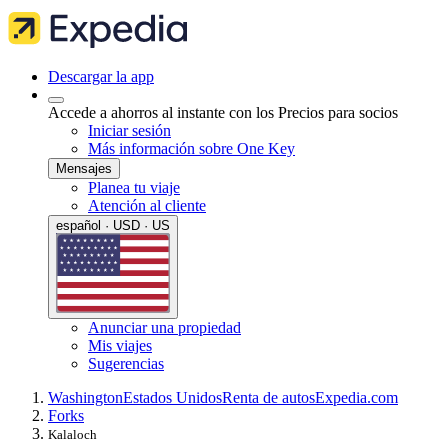
Descargar la app
Accede a ahorros al instante con los Precios para socios
Iniciar sesión
Más información sobre One Key
Mensajes
Planea tu viaje
Atención al cliente
español · USD · US
Anunciar una propiedad
Mis viajes
Sugerencias
Washington
Estados Unidos
Renta de autos
Expedia.com
Forks
Kalaloch