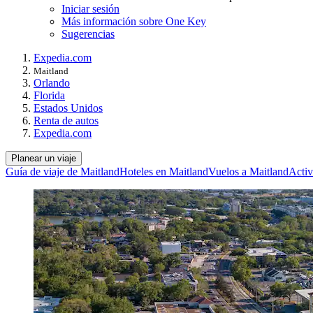
Iniciar sesión
Más información sobre One Key
Sugerencias
Expedia.com
Maitland
Orlando
Florida
Estados Unidos
Renta de autos
Expedia.com
Planear un viaje
Guía de viaje de Maitland
Hoteles en Maitland
Vuelos a Maitland
Activ