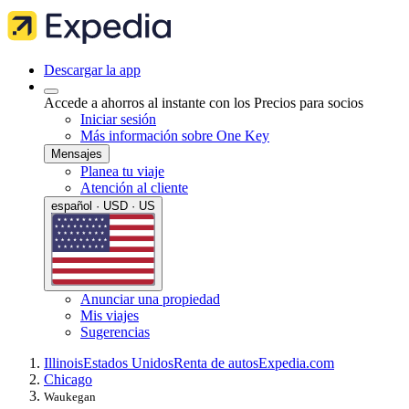
Descargar la app
Accede a ahorros al instante con los Precios para socios
Iniciar sesión
Más información sobre One Key
Mensajes
Planea tu viaje
Atención al cliente
español · USD · US
Anunciar una propiedad
Mis viajes
Sugerencias
Illinois
Estados Unidos
Renta de autos
Expedia.com
Chicago
Waukegan