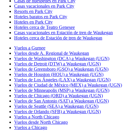
Casas de huéspedes en Park City
Casas vacacionales en Park City
Resorts en Park City
Hoteles baratos en Park City
Hoteles en Park City
Hoteles cerca de Teatro Genesee
Casas vacacionales en Estación de tren de Waukegan
Hoteles cerca de Estación de tren de Waukegan
Vuelos a Gurnee
Vuelos desde A. Regional de Waukegan
Vuelos de Washington (DCA) a Waukegan (UGN)
Vuelos de Detroit (DTW) a Waukegan (UGN)
Vuelos de Greensboro (GSO) a Waukegan (UGN)
Vuelos de Houston (HOU) a Waukegan (UGN)
Vuelos de Los Ángeles (LAX) a Waukegan (UGN)
Vuelos de Ciudad de México (MEX) a Waukegan (UGN)
Vuelos de Minneapolis (MSP) a Waukegan (UGN)
Vuelos de Chicago (ORD) a Waukegan (UGN)
Vuelos de San Antonio (SAT) a Waukegan (UGN)
Vuelos de Seattle (SEA) a Waukegan (UGN)
Vuelos de Orlando (SFB) a Waukegan (UGN)
Vuelos a North Chicago
Vuelos desde North Chicago
Vuelos a Chicago