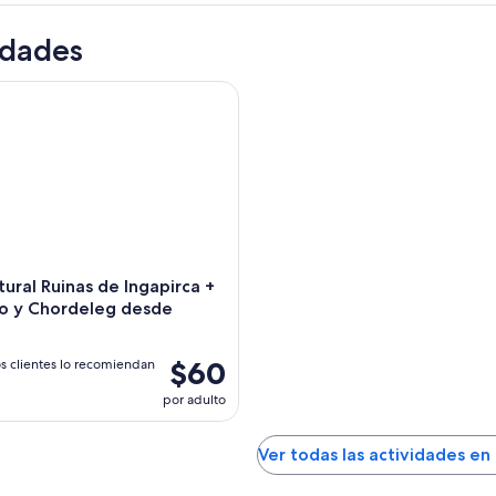
idades
ral Ruinas de Ingapirca + Gualaceo y Chordeleg desde Cuenc
tural Ruinas de Ingapirca +
o y Chordeleg desde
$60
s clientes lo recomiendan
por adulto
Ver todas las actividades en