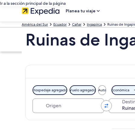
Ir a la sección principal de la página
Planea tu viaje
América del Sur
Ecuador
Cañar
Ingapirca
Ruinas de Ingapi
Ruinas de Inga
Hospedaje agregado
Vuelo agregado
Auto
Económica
Origen
Desti
Explorar mapa