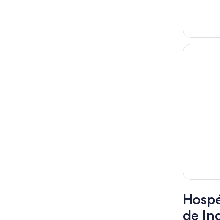
Hospé
de In