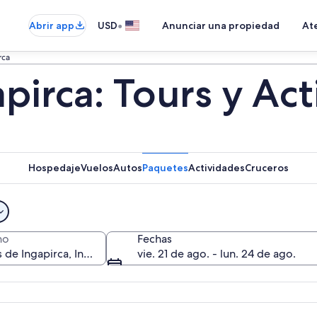
•
Abrir app
USD
Anunciar una propiedad
Ate
rca
pirca: Tours y Ac
Hospedaje
Vuelos
Autos
Paquetes
Actividades
Cruceros
no
Fechas
vie. 21 de ago. - lun. 24 de ago.