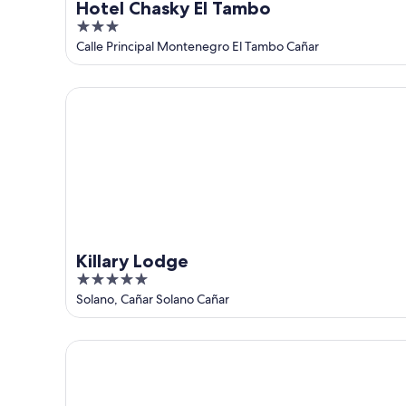
Hotel Chasky El Tambo
3
out
Calle Principal Montenegro El Tambo Cañar
of
5
Killary Lodge
Killary Lodge
5
out
Solano, Cañar Solano Cañar
of
5
Vaway Hotel