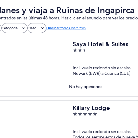
lanes y viaja a Ruinas de Ingapirca
ntrados en las últimas 48 horas. Haz clic en el anuncio para ver los precio
Categoría
Clase
Eliminar todos los filtros
Saya Hotel & Suites
2.5
out
of
Incl. vuelo redondo sin escalas
5
Newark (EWR) a Cuenca (CUE)
No hay opiniones
Killary Lodge
5
out
of
Incl. vuelo redondo sin escalas
5
Todos los aeropuertos de Nueva Y