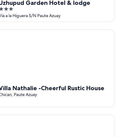
Uzhupud Garden Hotel & lodge
3
out
Vía a la Higuera S/N Paute Azuay
of
5
lla Nathalie -Cheerful Rustic House
Villa Nathalie -Cheerful Rustic House
Chican, Paute Azuay
nsión Alcázar Boutique Hotel