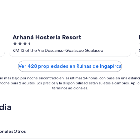
Arhaná Hostería Resort
3.5
out
KM 13 of the Via Descanso-Gualaceo Gualaceo
of
5
Ver 428 propiedades en Ruinas de Ingapirca
io más bajo por noche encontrado en las últimas 24 horas, con base en una estanc
 noche para 2 adultos. Los precios y la disponibilidad están sujetos a cambios. Aplic
términos adicionales.
dia
onales
Otros