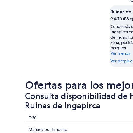
Ruinas de 
9.4/10 (58 o
Conocerás de
Ingapirca co
de Ingapirc
zona, podrá
parques.
Ver menos
Ver propie
Ofertas para los mejo
Consulta disponibilidad de 
Ruinas de Ingapirca
Consultar
Hoy
los
precios
Consultar
Mañana por la noche