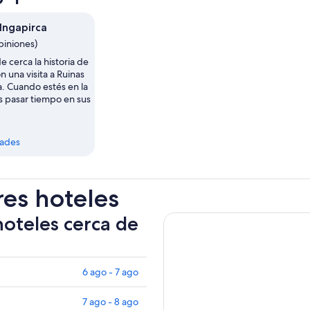
Ingapirca
piniones)
 cerca la historia de
n una visita a Ruinas
a. Cuando estés en la
s pasar tiempo en sus
dades
res hoteles
hoteles cerca de
6 ago - 7 ago
7 ago - 8 ago