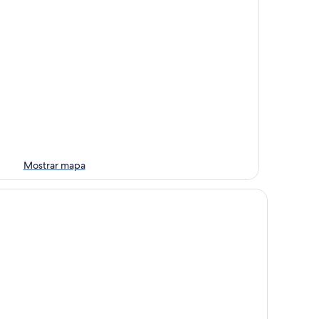
Mostrar mapa
hupud Garden Hotel & lodge