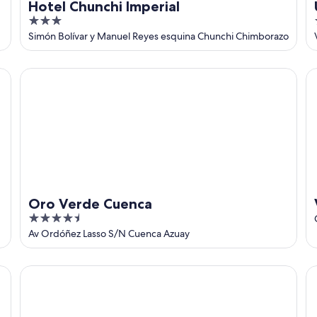
Hotel Chunchi Imperial
3
out
Simón Bolívar y Manuel Reyes esquina Chunchi Chimborazo
of
5
Oro Verde Cuenca
Vi
Oro Verde Cuenca
4.5
out
Av Ordóñez Lasso S/N Cuenca Azuay
of
5
Arhaná Hostería Resort
Ma