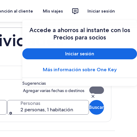
nción al cliente
Mis viajes
Iniciar sesión
Planear un viaje
Accede a ahorros al instante con los
tividades
Precios para socios
Iniciar sesión
Más información sobre One Key
Sugerencias
Agregar varias fechas o destinos
Personas
Buscar
2 personas, 1 habitación