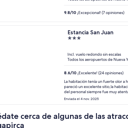
9.8
/
10
¡Excepcional! (7 opiniones)
Estancia San Juan
3
out
of
Incl. vuelo redondo sin escalas
5
Todos los aeropuertos de Nueva Y
8.6
/
10
¡Excelente! (24 opiniones)
La habitación tenía un fuerte olor a humedad y
pareció un excelente sitio,la habitaci
del personal siempre fue muy atenta
Enviada el 4 nov. 2025
date cerca de algunas de las atrac
gapirca