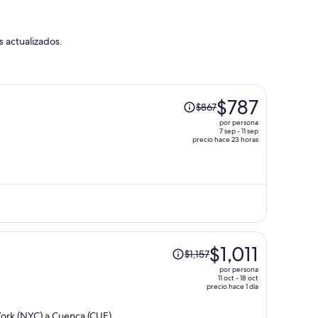
s actualizados.
El
$787
$867
precio
por persona
era
7 sep - 11 sep
precio hace 23 horas
de
$867
y
ahora
es
de
$787
El
por
$1,011
$1,157
precio
persona
por persona
era
11 oct - 18 oct
precio hace 1 día
de
$1,157
ork (NYC) a Cuenca (CUE)