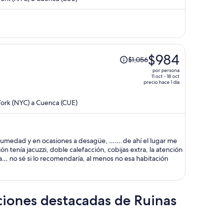
y
ahora
es
de
$1,011
por
El
$984
$1,056
persona
precio
por persona
era
11 oct - 18 oct
precio hace 1 día
de
$1,056
ork (NYC) a Cuenca (CUE)
y
ahora
es
de
 en ocasiones a desagüe, …….de ahí el lugar me
$984
ón tenía jacuzzi, doble calefacción, cobijas extra, la atención
por
… no sé si lo recomendaría, al menos no esa habitación
persona
ciones destacadas de Ruinas