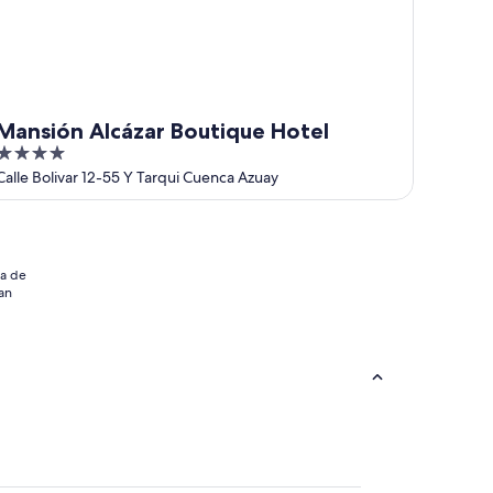
Mansión Alcázar Boutique Hotel
4
out
Calle Bolivar 12-55 Y Tarqui Cuenca Azuay
of
5
ia de
an