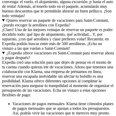
convenga: el vuelo, el alojamiento, alguna excursión ¡y hasta el auto
de renta! Además, al tenerlo todo en el paquete, acumularás muy
buenos descuentos que te permitirán ahorrar un buen pellizco. ¡Son
todo ventajas!
Quiero reservar un paquete de vacaciones para Saint-Constant,
¿puedo escoger la aerolínea con Expedia?
¡Claro! Una de las mejores ventajas de reservar un paquete es poder
decidirlo todo: qué tipo de alojamiento, qué actividad... Y, por
supuesto, ¡con qué aerolínea y clase prefieres volar! Recuerda: en
Expedia podrás buscar entre más de 500 aerolíneas. ¡Echa un
vistazo a las que vuelan a Saint-Constant!
¿Expedia ofrece vacaciones en Saint-Constant para reservar ahora
y pagar después?
Expedia creó una solución para que dejes de pensar en el monto de
tu cuenta cuando quieras irte de vacaciones. Ahora que tenemos una
colaboración con Klarna, una empresa de préstamos en línea,
reservar una escapada inolvidable sin afectar tu bolsillo es una
posibilidad. Klarna ofrece diferentes opciones al completar la
reservación para asegurar tu tranquilidad al momento de organizar el
presupuesto de las vacaciones. Echa un vistazo a estas opciones
flexibles de pago:
Vacaciones de pagos mensuales: Klarna tiene cómodos planes
de pagos mensuales que se ajustan a todos los presupuestos.
Así, podrás vivir las vacaciones que te mereces muy pronto.