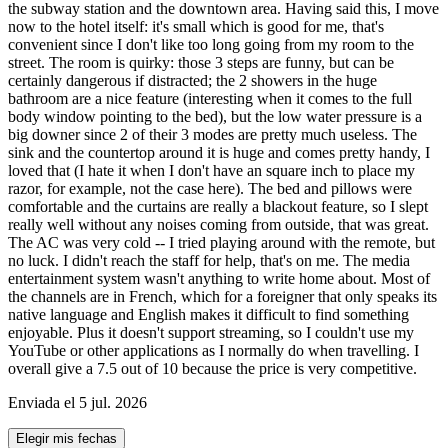
the subway station and the downtown area. Having said this, I move
now to the hotel itself: it's small which is good for me, that's
convenient since I don't like too long going from my room to the
street. The room is quirky: those 3 steps are funny, but can be
certainly dangerous if distracted; the 2 showers in the huge
bathroom are a nice feature (interesting when it comes to the full
body window pointing to the bed), but the low water pressure is a
big downer since 2 of their 3 modes are pretty much useless. The
sink and the countertop around it is huge and comes pretty handy, I
loved that (I hate it when I don't have an square inch to place my
razor, for example, not the case here). The bed and pillows were
comfortable and the curtains are really a blackout feature, so I slept
really well without any noises coming from outside, that was great.
The AC was very cold -- I tried playing around with the remote, but
no luck. I didn't reach the staff for help, that's on me. The media
entertainment system wasn't anything to write home about. Most of
the channels are in French, which for a foreigner that only speaks its
native language and English makes it difficult to find something
enjoyable. Plus it doesn't support streaming, so I couldn't use my
YouTube or other applications as I normally do when travelling. I
overall give a 7.5 out of 10 because the price is very competitive.
Enviada el 5 jul. 2026
Elegir mis fechas