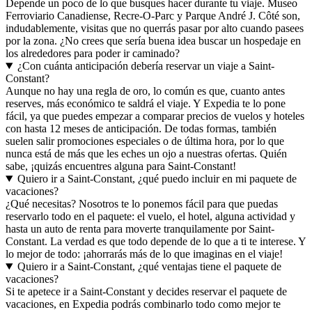
Depende un poco de lo que busques hacer durante tu viaje. Museo
Ferroviario Canadiense, Recre-O-Parc y Parque André J. Côté son,
indudablemente, visitas que no querrás pasar por alto cuando pasees
por la zona. ¿No crees que sería buena idea buscar un hospedaje en
los alrededores para poder ir caminado?
¿Con cuánta anticipación debería reservar un viaje a Saint-
Constant?
Aunque no hay una regla de oro, lo común es que, cuanto antes
reserves, más económico te saldrá el viaje. Y Expedia te lo pone
fácil, ya que puedes empezar a comparar precios de vuelos y hoteles
con hasta 12 meses de anticipación. De todas formas, también
suelen salir promociones especiales o de última hora, por lo que
nunca está de más que les eches un ojo a nuestras ofertas. Quién
sabe, ¡quizás encuentres alguna para Saint-Constant!
Quiero ir a Saint-Constant, ¿qué puedo incluir en mi paquete de
vacaciones?
¿Qué necesitas? Nosotros te lo ponemos fácil para que puedas
reservarlo todo en el paquete: el vuelo, el hotel, alguna actividad y
hasta un auto de renta para moverte tranquilamente por Saint-
Constant. La verdad es que todo depende de lo que a ti te interese. Y
lo mejor de todo: ¡ahorrarás más de lo que imaginas en el viaje!
Quiero ir a Saint-Constant, ¿qué ventajas tiene el paquete de
vacaciones?
Si te apetece ir a Saint-Constant y decides reservar el paquete de
vacaciones, en Expedia podrás combinarlo todo como mejor te