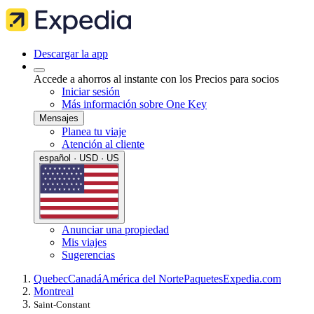
Descargar la app
Accede a ahorros al instante con los Precios para socios
Iniciar sesión
Más información sobre One Key
Mensajes
Planea tu viaje
Atención al cliente
español · USD · US
Anunciar una propiedad
Mis viajes
Sugerencias
Quebec
Canadá
América del Norte
Paquetes
Expedia.com
Montreal
Saint-Constant