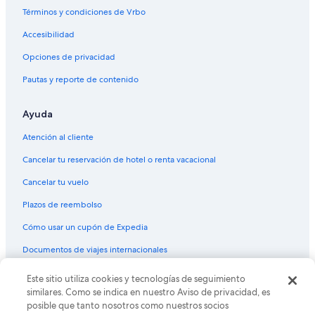
Términos y condiciones de Vrbo
Accesibilidad
Opciones de privacidad
Pautas y reporte de contenido
Ayuda
Atención al cliente
Cancelar tu reservación de hotel o renta vacacional
Cancelar tu vuelo
Plazos de reembolso
Cómo usar un cupón de Expedia
Documentos de viajes internacionales
© 2026 Expedia, Inc., una empresa de Expedia Group. Todos los
Este sitio utiliza cookies y tecnologías de seguimiento
derechos reservados. Expedia y el logo de Expedia son marcas
similares. Como se indica en nuestro Aviso de privacidad, es
registradas o marcas comerciales de Expedia, Inc. CST# 2029030-50.
posible que tanto nosotros como nuestros socios