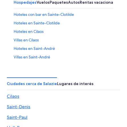
Hospedajes
Vuelos
Paquetes
Autos
Rentas vacacionales
Hoteles con bar en Sainte-Clotilde
Hoteles en Sainte-Clotilde
Hoteles en Cilaos
Villas en Cilaos
Hoteles en Saint-André
Villas en Saint-André
Hoteles con spa en Entre-Deux
Villas en Entre-Deux
Hoteles en Centro Ciudad
Ciudades cerca de Salazie
Lugares de interés
Hoteles 3 estrellas en Sur de Reunión
Cilaos
Campings en Sur de Reunión
Saint-Denis
Condominios en Sur de Reunión
Hoteles en la playa en Sur de Reunión
Saint-Paul
Hoteles en Sur de Reunión