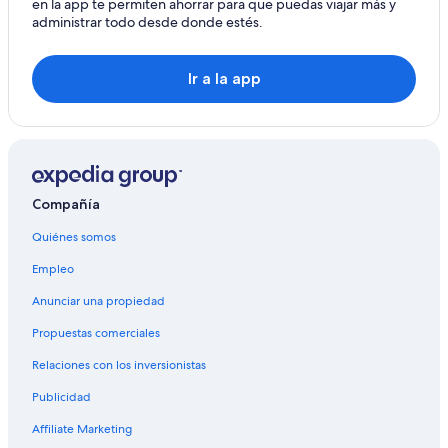
en la app te permiten ahorrar para que puedas viajar más y
administrar todo desde donde estés.
Hoteles en Saint-Gilles-les Hauts
Hoteles en Maniron
Ir a la app
Hoteles con alberca en Le Tampon
Hoteles en Le Tampon
Apart-Hoteles en Sainte-Suzanne
Hoteles en Sainte-Suzanne
Compañía
Hoteles en Territorio de la Costa Oeste
Hoteles en Sainte Marie
Quiénes somos
Hoteles cerca de Caldera volcánica Cirque de Mafate
Empleo
Hoteles en Saint-Benoît
Anunciar una propiedad
Propuestas comerciales
Relaciones con los inversionistas
Publicidad
Affiliate Marketing