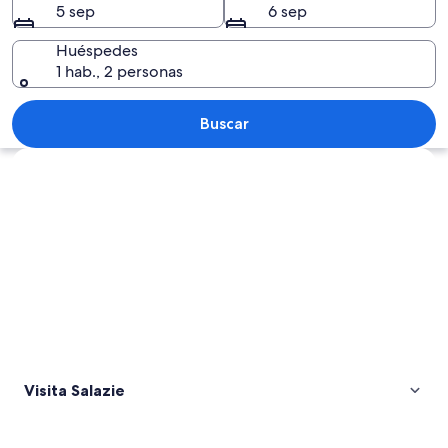
5 sep
6 sep
Huéspedes
1 hab., 2 personas
Una carretera con un cartel que dice 'V
Buscar
Explorar mapa
Visita Salazie