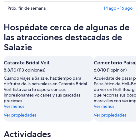
hoy,
Salazie
precios
6
para
en
Consultar
Próx. fin de semana
14 ago - 16 ago
ago
mañana
Salazie
precios
-
por
para
en
Hospédate cerca de algunas de
7
la
este
Salazie
ago
noche,
fin
para
las atracciones destacadas de
7
de
el
Salazie
ago
semana,
próximo
-
7
fin
8
ago
de
Catarata Bridal Veil
Cementerio Paisajís
ago
-
semana,
8.8/10 (113 opiniones)
6.0/10 (1 opinión)
9
14
Cuando viajes a Salazie, haz tiempo para
Acuérdate de pasar po
ago
ago
disfrutar de la naturaleza en Catarata Bridal
Paisajístico de Hell-Bou
-
Veil. Esta zona te espera con sus
de ver en Hell-Bourg. L
16
impresionantes volcanes y sus cascadas
que recorras sus bosqu
ago
preciosas.
maravilles con sus impr
Ver menos
Ver menos
Ver propiedades
Ver propiedades
Actividades