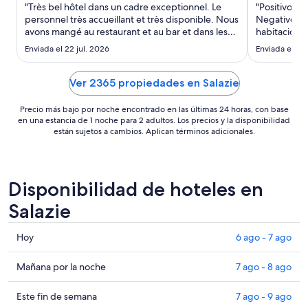
noche
"Très bel hôtel dans un cadre exceptionnel. Le
"Positivo: la
del
personnel très accueillant et très disponible. Nous
Negativo: t
avons mangé au restaurant et au bar et dans les
23
habitacion"
deux endroits la cuisine était excellente. À
ago
Enviada el 22 jul. 2026
Enviada el 8 
recommander!"
al
24
Ver 2365 propiedades en Salazie
ago
Precio más bajo por noche encontrado en las últimas 24 horas, con base
en una estancia de 1 noche para 2 adultos. Los precios y la disponibilidad
están sujetos a cambios. Aplican términos adicionales.
Disponibilidad de hoteles en
Salazie
Consultar
Hoy
6 ago - 7 ago
precios
en
Consultar
Mañana por la noche
7 ago - 8 ago
Salazie
precios
para
en
Consultar
Este fin de semana
7 ago - 9 ago