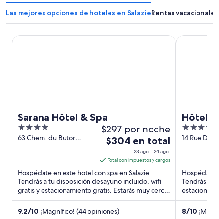
Las mejores opciones de hoteles en Salazie
Rentas vacacionales
Sarana Hôtel & Spa
Hôtel Exsel 
Sarana Hôtel & Spa
Hôtel Ex
4
$297 por noche
4
out
out
63 Chem. du Butor
14 Rue Du S
El
$304 en total
Salazie Saint-Benoît
Montgaillar
of
of
precio
23 ago. - 24 ago.
5
5
es
Total con impuestos y cargos
de
Hospédate en este hotel con spa en Salazie.
Hospédate e
$304
Tendrás a tu disposición desayuno incluido, wifi
Tendrás a tu 
gratis y estacionamiento gratis. Estarás muy cerca
en
estacionamie
de atracciones ...
completo. Es
total
por
9.2
/
10
¡Magnífico! (44 opiniones)
8
/
10
¡Muy b