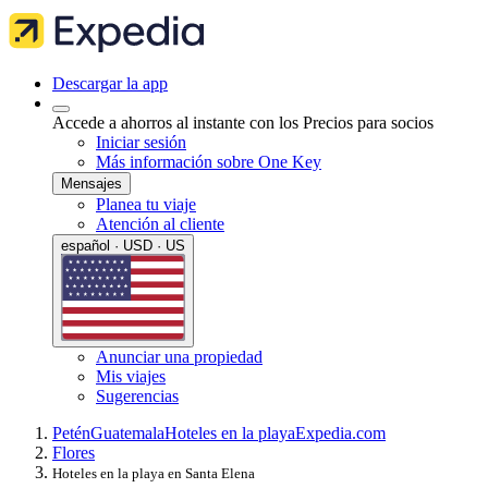
Descargar la app
Accede a ahorros al instante con los Precios para socios
Iniciar sesión
Más información sobre One Key
Mensajes
Planea tu viaje
Atención al cliente
español · USD · US
Anunciar una propiedad
Mis viajes
Sugerencias
Petén
Guatemala
Hoteles en la playa
Expedia.com
Flores
Hoteles en la playa en Santa Elena