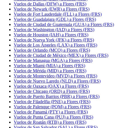
Vuelos de Dallas (DFW) a Flores (FRS)
Vuelos de Newark (EWR) a Flores (FRS)
Vuelos de Fort Lauderdale (FLL) a Flores (FRS)
Vuelos de Guadalajara (GDL) a Flores (FRS)
Vuelos de Ciudad de Guatemala (GUA) a Flores (FRS)
Vuelos de Washington (IAD) a Flores (FRS)
Vuelos de Houston (IAH) a Flores (FRS)
Vuelos de Nueva York (JFK) a Flores (FRS)
Vuelos de Los Ángeles (LAX) a Flores (FRS)
Vuelos de Orlando (MCO) a Flores (FRS)
Vuelos de Ciudad de México (MEX) a Flores (FRS)
Vuelos de Managua (MGA) a Flores (FRS)
Vuelos de Miami (MIA) a Flores (FRS)
Vuelos de Mérida (MID) a Flores (FRS)
Vuelos de Montevideo (MVD) a Flores (FRS)
Vuelos de Nuevo Laredo (NLD) a Flores (FRS)
Vuelos de Oaxaca (OAX) a Flores (FRS)
Vuelos de Chicago (ORD) a Flores (FRS)
Vuelos de Puerto Barrios (PBR) a Flores (FRS)
Vuelos de Filadelfia (PNE) a Flores (FRS)
Vuelos de Palenque (PQM) a Flores (FRS)
Vuelos de Panamá (PTY) a Flores (FRS)
Vuelos de Punta Cana (PUJ) a Flores (FRS)
Vuelos de Roatán (RTB) a Flores (FRS)
Vuelos de San Salvador (SAL) a Flores (FRS)