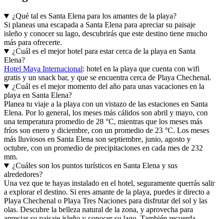
¿Qué tal es Santa Elena para los amantes de la playa?
Si planeas una escapada a Santa Elena para apreciar su paisaje
isleño y conocer su lago, descubrirás que este destino tiene mucho
más para ofrecerte.
¿Cuál es el mejor hotel para estar cerca de la playa en Santa
Elena?
Hotel Maya Internacional
: hotel en la playa que cuenta con wifi
gratis y un snack bar, y que se encuentra cerca de Playa Chechenal.
¿Cuál es el mejor momento del año para unas vacaciones en la
playa en Santa Elena?
Planea tu viaje a la playa con un vistazo de las estaciones en Santa
Elena. Por lo general, los meses más cálidos son abril y mayo, con
una temperatura promedio de 28 °C, mientras que los meses más
fríos son enero y diciembre, con un promedio de 23 °C. Los meses
más lluviosos en Santa Elena son septiembre, junio, agosto y
octubre, con un promedio de precipitaciones en cada mes de 232
mm.
¿Cuáles son los puntos turísticos en Santa Elena y sus
alrededores?
Una vez que te hayas instalado en el hotel, seguramente querrás salir
a explorar el destino. Si eres amante de la playa, puedes ir directo a
Playa Chechenal o Playa Tres Naciones para disfrutar del sol y las
olas. Descubre la belleza natural de la zona, y aprovecha para
apreciar su paisaje isleño y conocer su lago. También recuerda