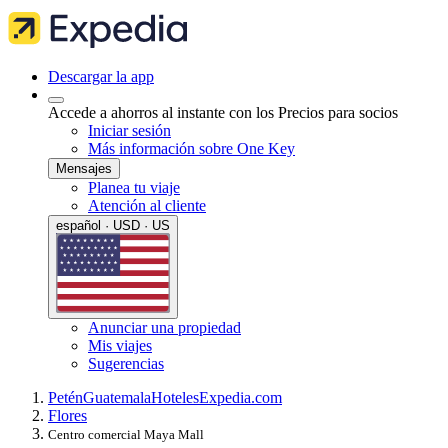
Descargar la app
Accede a ahorros al instante con los Precios para socios
Iniciar sesión
Más información sobre One Key
Mensajes
Planea tu viaje
Atención al cliente
español · USD · US
Anunciar una propiedad
Mis viajes
Sugerencias
Petén
Guatemala
Hoteles
Expedia.com
Flores
Centro comercial Maya Mall