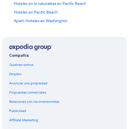
Hoteles en la naturaleza en Pacific Beach
Hoteles en Pacific Beach
Apart-Hoteles en Washington
B&B en Washington
Cabañas en Washington
Campings en Washington
Casas de campo en Washington
Compañía
Casas vacacionales en Washington
Quiénes somos
Centros vacacionales en Washington
Empleo
Apartamentos en Washington
Anunciar una propiedad
Hoteles de ski en Washington
Propuestas comerciales
Hoteles en la playa en Washington
Relaciones con los inversionistas
Hoteles románticos en Washington
Publicidad
Hoteles baratos en Washington
Affiliate Marketing
Hoteles boutique en Washington