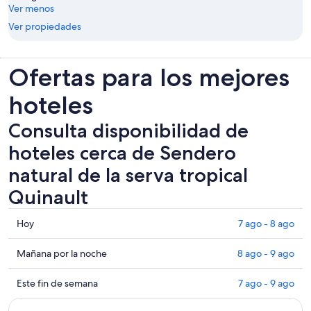
Ver menos
Ver propiedades
Ofertas para los mejores
hoteles
Consulta disponibilidad de
hoteles cerca de Sendero
natural de la serva tropical
Quinault
Consultar
Hoy
7 ago - 8 ago
los
precios
Consultar
Mañana por la noche
8 ago - 9 ago
cerca
precios
de
cerca
Consultar
Este fin de semana
7 ago - 9 ago
Sendero
de
precios