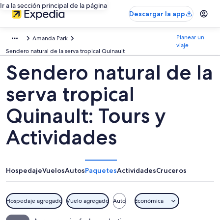
Ir a la sección principal de la página
Descargar la app
Planear un
Amanda Park
viaje
Sendero natural de la serva tropical Quinault
Sendero natural de la
serva tropical
Quinault: Tours y
Actividades
Hospedaje
Vuelos
Autos
Paquetes
Actividades
Cruceros
Hospedaje agregado
Vuelo agregado
Auto
Económica