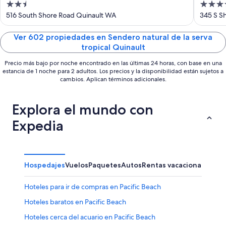
2.5
3.5
out
out
516 South Shore Road Quinault WA
345 S S
of
of
5
5
Ver 602 propiedades en Sendero natural de la serva
tropical Quinault
Precio más bajo por noche encontrado en las últimas 24 horas, con base en una
estancia de 1 noche para 2 adultos. Los precios y la disponibilidad están sujetos a
cambios. Aplican términos adicionales.
Explora el mundo con
Expedia
Hospedajes
Vuelos
Paquetes
Autos
Rentas vacacionales
Otr
Hoteles para ir de compras en Pacific Beach
Hoteles baratos en Pacific Beach
Hoteles cerca del acuario en Pacific Beach