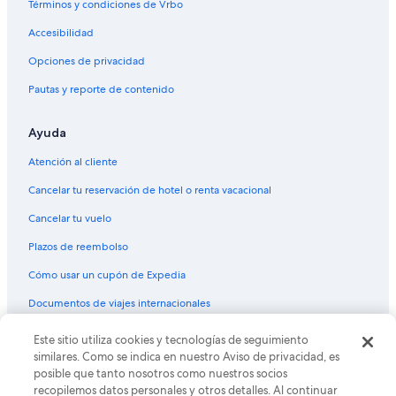
Términos y condiciones de Vrbo
Hoteles 3 estrellas en Amanda Park
Accesibilidad
Hoteles 4 estrellas en Amanda Park
Opciones de privacidad
Hoteles 5 estrellas en Amanda Park
Pautas y reporte de contenido
Condominios en Amanda Park
Apartamentos en Amanda Park
Ayuda
Hoteles con spa en Amanda Park
Atención al cliente
Hoteles en la playa en Amanda Park
Cancelar tu reservación de hotel o renta vacacional
Hoteles en Amanda Park
Cancelar tu vuelo
Apartamentos en Copalis Crossing
Plazos de reembolso
Hoteles en Neilton
Cómo usar un cupón de Expedia
Hoteles cerca de Lago Quinault
Documentos de viajes internacionales
Cabañas en Kalaloch
Campings en Kalaloch
© 2026 Expedia, Inc., una empresa de Expedia Group. Todos los
Este sitio utiliza cookies y tecnologías de seguimiento
derechos reservados. Expedia y el logo de Expedia son marcas
similares. Como se indica en nuestro Aviso de privacidad, es
Hoteles con restaurante en Kalaloch
registradas o marcas comerciales de Expedia, Inc. CST# 2029030-50.
posible que tanto nosotros como nuestros socios
Hoteles en Kalaloch
recopilemos datos personales y otros detalles. Al continuar