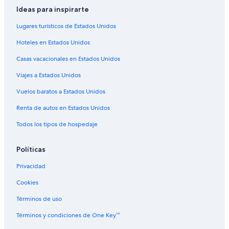
Hoteles cerca del lago en Washington
Ideas para inspirarte
Hoteles con área de juegos en Washington
Lugares turísticos de Estados Unidos
Hoteles con restaurante en Washington
Hoteles en Estados Unidos
Hoteles con sauna en Washington
Casas vacacionales en Estados Unidos
Hoteles con hidromasaje en Washington
Viajes a Estados Unidos
Hoteles con vista al mar en Washington
Vuelos baratos a Estados Unidos
Hoteles en la naturaleza en Washington
Renta de autos en Estados Unidos
Hoteles que aceptan mascotas en Washington
Todos los tipos de hospedaje
Vacaciones solo para adultos en Washington
Hoteles en Washington
Políticas
Moteles en Washington
Privacidad
Hoteles de lujo en Seabrook
Cookies
Hoteles en Seabrook
Términos de uso
Hoteles cerca de Olympic National Forest
Términos y condiciones de One Key™
Hoteles 2 estrellas en Amanda Park