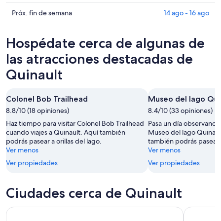
hoy,
Quinault
precios
6
para
en
Consultar
Próx. fin de semana
14 ago - 16 ago
ago
mañana
Quinault
precios
-
por
para
en
Hospédate cerca de algunas de
7
la
este
Quinault
ago
noche,
fin
para
las atracciones destacadas de
7
de
el
Quinault
ago
semana,
próximo
-
7
fin
8
ago
de
Colonel Bob Trailhead
Museo del lago Qui
ago
-
semana,
8.8/10 (18 opiniones)
8.4/10 (33 opiniones)
9
14
Haz tiempo para visitar Colonel Bob Trailhead
Pasa un día observando 
ago
ago
cuando viajes a Quinault. Aquí también
Museo del lago Quinaul
-
podrás pasear a orillas del lago.
también podrás pasear a 
16
Ver menos
Ver menos
ago
Ver propiedades
Ver propiedades
Ciudades cerca de Quinault