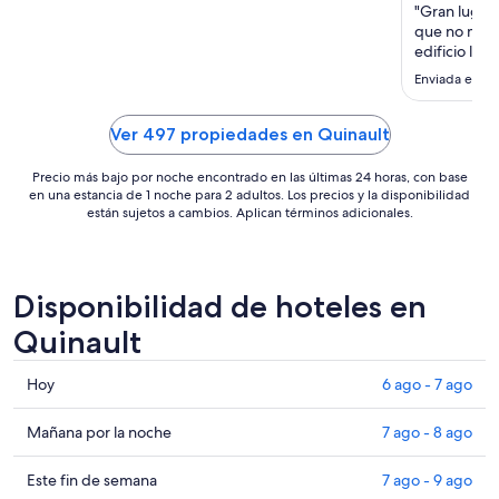
noche
"Gran lugar,
del
que no me g
23
edificio lej
pero los alre
ago
Enviada el 10
fueron muy 
al
gran opción
24
Ver 497 propiedades en Quinault
ago
Precio más bajo por noche encontrado en las últimas 24 horas, con base
en una estancia de 1 noche para 2 adultos. Los precios y la disponibilidad
están sujetos a cambios. Aplican términos adicionales.
Disponibilidad de hoteles en
Quinault
Consultar
Hoy
6 ago - 7 ago
precios
en
Consultar
Mañana por la noche
7 ago - 8 ago
Quinault
precios
para
en
Consultar
Este fin de semana
7 ago - 9 ago