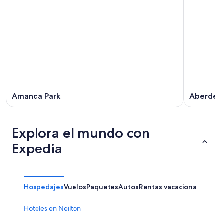
Amanda Park
Aberde
Explora el mundo con
Expedia
Hospedajes
Vuelos
Paquetes
Autos
Rentas vacacionales
Otr
Hoteles en Neilton