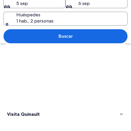
5 sep
6 sep
Huéspedes
1 hab., 2 personas
Un bosque denso con árboles altos, tr
Buscar
Explorar mapa
Visita Quinault