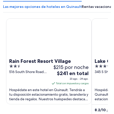
Las mejores opciones de hoteles en Quinault
Rentas vacacional
Rain Forest Resort Village
Lake Quinau
Rain Forest Resort Village
Lake Qu
2.5
$215 por noche
3.5
out
out
516 South Shore Road
345 S Shore
El
$241 en total
Quinault WA
WA
of
of
precio
23 ago. - 24 ago.
5
5
es
Total con impuestos y cargos
de
Hospédate en este hotel en Quinault. Tendrás a
Hospédate e
$241
tu disposición estacionamiento gratis, lavandería y
Quinault. Te
tienda de regalos. Nuestros huéspedes destacan
en
estacionamie
el restaurante ...
servicio de r
total
por
8.2
/
10
¡Muy