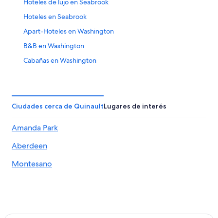
Hoteles de lujo en Seabrook
Hoteles en Seabrook
Apart-Hoteles en Washington
B&B en Washington
Cabañas en Washington
Campings en Washington
Casas de campo en Washington
Casas vacacionales en Washington
Ciudades cerca de Quinault
Lugares de interés
Centros vacacionales en Washington
Amanda Park
Apartamentos en Washington
Aberdeen
Hoteles de ski en Washington
Hoteles en la playa en Washington
Montesano
Hoteles románticos en Washington
Hoteles baratos en Washington
Hoteles boutique en Washington