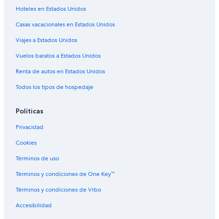
Hoteles en Estados Unidos
Cabañas en Kalaloch
Casas vacacionales en Estados Unidos
Campings en Kalaloch
Viajes a Estados Unidos
Hoteles con restaurante en Kalaloch
Vuelos baratos a Estados Unidos
Hoteles en Kalaloch
Renta de autos en Estados Unidos
Casas vacacionales en Humptulips
Todos los tipos de hospedaje
Políticas
Privacidad
Cookies
Términos de uso
Términos y condiciones de One Key™
Términos y condiciones de Vrbo
Accesibilidad