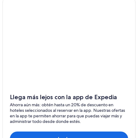
Hoteles cerca del lago en Washington
Hoteles con área de juegos en Washington
Hoteles con restaurante en Washington
Hoteles con sauna en Washington
Hoteles con hidromasaje en Washington
Hoteles con vista al mar en Washington
Hoteles en la naturaleza en Washington
Hoteles que aceptan mascotas en Washington
Vacaciones solo para adultos en Washington
Hoteles en Washington
Moteles en Washington
Llega más lejos con la app de Expedia
Hoteles cerca de Lago Quinault
Ahorra aún más: obtén hasta un 20% de descuento en
hoteles seleccionados al reservar en la app. Nuestras ofertas
Hoteles para ir de compras en Pacific Beach
en la app te permiten ahorrar para que puedas viajar más y
administrar todo desde donde estés.
Hoteles baratos en Pacific Beach
Hoteles cerca del acuario en Pacific Beach