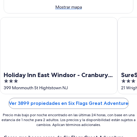
de
ago
semana,
Mostrar mapa
-
7
9
ago
Holiday Inn East Windsor - Cranbury Area by IHG
SureStay
ago
-
9
ago
Holiday Inn East Windsor - Cranbury
SureS
3
3
Area by IHG
McGu
out
out
399 Monmouth St Hightstown NJ
21 Wrig
of
of
5
5
Ver 3899 propiedades en Six Flags Great Adventure
Precio más bajo por noche encontrado en las últimas 24 horas, con base en una
estancia de 1 noche para 2 adultos. Los precios y la disponibilidad están sujetos a
cambios. Aplican términos adicionales.