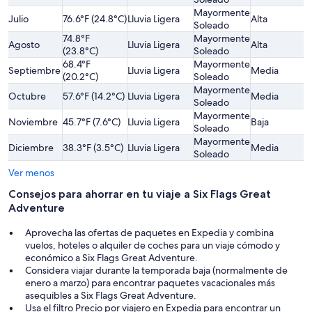
Mayormente
L
Julio
76.6°F (24.8°C)
Lluvia Ligera
Alta
Soleado
A
74.8°F
Mayormente
L
Agosto
Lluvia Ligera
Alta
(23.8°C)
Soleado
A
68.4°F
Mayormente
Septiembre
Lluvia Ligera
Media
M
(20.2°C)
Soleado
Mayormente
Octubre
57.6°F (14.2°C)
Lluvia Ligera
Media
M
Soleado
Mayormente
Noviembre
45.7°F (7.6°C)
Lluvia Ligera
Baja
M
Soleado
Mayormente
Diciembre
38.3°F (3.5°C)
Lluvia Ligera
Media
M
Soleado
Ver menos
Consejos para ahorrar en tu viaje a Six Flags Great
Adventure
Aprovecha las ofertas de paquetes en Expedia y combina
vuelos, hoteles o alquiler de coches para un viaje cómodo y
económico a Six Flags Great Adventure.
Considera viajar durante la temporada baja (normalmente de
enero a marzo) para encontrar paquetes vacacionales más
asequibles a Six Flags Great Adventure.
Usa el filtro Precio por viajero en Expedia para encontrar un