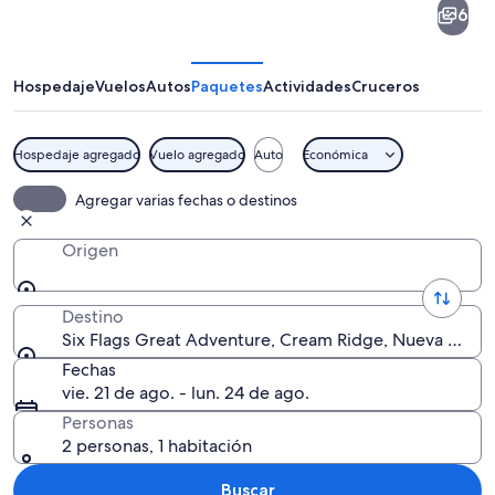
6
Flags
Great
Adventure
Hospedaje
Vuelos
Autos
Paquetes
Actividades
Cruceros
Hospedaje agregado
Vuelo agregado
Auto
Económica
Una montaña rusa en un lazo frente a
Agregar varias fechas o destinos
Origen
Destino
Six Flags Great Adventure, Cream Ridge, Nueva Jerse
Fechas
vie. 21 de ago. - lun. 24 de ago.
Personas
2 personas, 1 habitación
Buscar