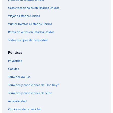
Hoteles cerca del lago en Nueva Jersey
Casas vacacionales en Estados Unidos
Hoteles con aguas termales en Nueva Jersey
Viajes a Estados Unidos
Hoteles con cocina en Nueva Jersey
Vuelos baratos a Estados Unidos
Hoteles con desayuno incluido en Nueva Jersey
Renta de autos en Estados Unidos
Hoteles con área de juegos en Nueva Jersey
Todos los tipos de hospedaje
Hoteles con parque acuático en Nueva Jersey
Hoteles con alberca en Nueva Jersey
Políticas
Hoteles con restaurante en Nueva Jersey
Privacidad
Hoteles con sauna en Nueva Jersey
Cookies
Hoteles con hidromasaje en Nueva Jersey
Términos de uso
Hoteles con vista al mar en Nueva Jersey
Términos y condiciones de One Key™
Hoteles con vista en Nueva Jersey
Términos y condiciones de Vrbo
Hoteles en la naturaleza en Nueva Jersey
Accesibilidad
Hoteles para bodas en Nueva Jersey
Opciones de privacidad
Hoteles que aceptan mascotas en Nueva Jersey