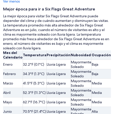
Ver menos
Mejor época para ir a Six Flags Great Adventure
La mejor época para visitar Six Flags Great Adventure puede
depender del clima y de cuándo aumentan y disminuyen las visitas.
La temperatura promedio más alta alrededor de Six Flags Great
Adventure es en julio, cuando el número de visitantes es alto y el
clima es mayormente soleado con lluvia ligera. La temperatura
promedio más fresca alrededor de Six Flags Great Adventure es en
enero, el número de visitantes es bajo y el clima es mayormente
soleado con lluvia ligera.
Mes del
Temperatura
Precipitación
Nubosidad
Ocupación
P
Calendario
Mayormente
L
Enero
32.2°F (0.1°C)
Lluvia Ligera
Baja
Soleado
B
Mayormente
L
Febrero
34.3°F (1.3°C)
Lluvia Ligera
Baja
Soleado
B
Mayormente
L
Marzo
41.5°F (5.3°C)
Lluvia Ligera
Media
Soleado
B
Mayormente
Abril
52.3°F (11.3°C)
Lluvia Ligera
Media
M
Soleado
Mayormente
Mayo
62.1°F (16.7°C)
Lluvia Ligera
Media
M
Soleado
Mayormente
L
Junio
70.5°F (21.4°C)
Lluvia Ligera
Alta
Soleado
A