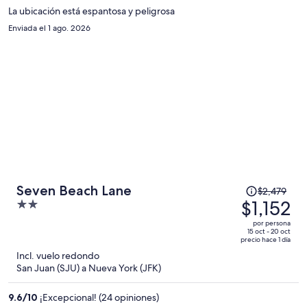
$673
La ubicación está espantosa y peligrosa
por
Enviada el 1 ago. 2026
persona
El
Seven Beach Lane
$2,479
precio
$1,152
2
era
out
por persona
de
of
15 oct - 20 oct
precio hace 1 día
$2,479
5
Incl. vuelo redondo
y
San Juan (SJU) a Nueva York (JFK)
ahora
es
9.6
/
10
¡Excepcional! (24 opiniones)
de