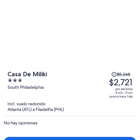
$1,152
por
persona
El
Casa De Miliki
$5,268
precio
$2,721
3
era
out
South Philadelphia
por persona
de
of
8 oct - 11 oct
precio hace 1 día
$5,268
5
Incl. vuelo redondo
y
Atlanta (ATL) a Filadelfia (PHL)
ahora
es
No hay opiniones
de
$2,721
por