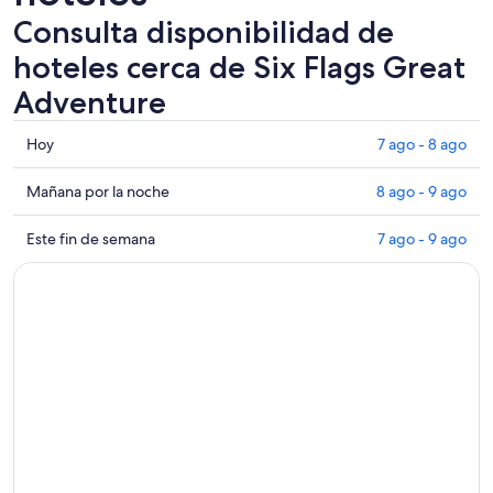
Consulta disponibilidad de
hoteles cerca de Six Flags Great
Adventure
Consultar
Hoy
7 ago - 8 ago
los
precios
Consultar
Mañana por la noche
8 ago - 9 ago
cerca
precios
de
cerca
Consultar
Este fin de semana
7 ago - 9 ago
Six
de
precios
Flags
Six
cerca
Great
Flags
de
Adventure
Great
Six
para
Adventure
Flags
hoy,
para
Great
7
mañana
Adventure
ago
por
para
-
la
este
8
noche,
fin
ago
8