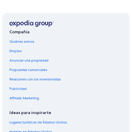
Hoteles de Red Roof Inn en Jackson
Hoteles en Jackson
Moteles en Jackson
Casas de huéspedes en Upper Freehold
Compañía
Apartamentos en Upper Freehold
Quiénes somos
Hoteles en Upper Freehold
Empleo
Hoteles cerca de Puerto Six Flags Hurricane
Anunciar una propiedad
Hoteles cerca de Jackson Premium Outlets
Propuestas comerciales
Hoteles con casino en Nueva Jersey
Relaciones con los inversionistas
Hoteles con spa en Nueva Jersey
Publicidad
Hoteles todo incluido en Nueva Jersey
Affiliate Marketing
Hoteles de ski en Nueva Jersey
Hoteles en la playa en Nueva Jersey
Ideas para inspirarte
Hoteles románticos en Nueva Jersey
Lugares turísticos de Estados Unidos
Hoteles baratos en Nueva Jersey
Hoteles en Estados Unidos