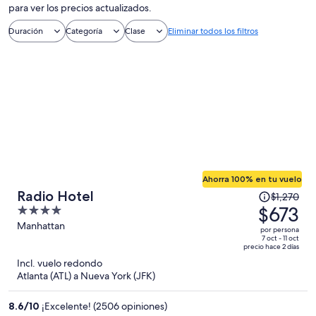
para ver los precios actualizados.
Duración
Categoría
Clase
Eliminar todos los filtros
Ahorra 100% en tu vuelo
El
Radio Hotel
$1,270
precio
$673
4
era
out
Manhattan
por persona
de
of
7 oct - 11 oct
precio hace 2 días
$1,270
5
Incl. vuelo redondo
y
Atlanta (ATL) a Nueva York (JFK)
ahora
es
8.6
/
10
¡Excelente! (2506 opiniones)
de