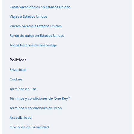
Hoteles cerca de National Western Complex
Casas vacacionales en Estados Unidos
Hoteles en Clayton
Viajes a Estados Unidos
Hoteles de ski en North Park Hill
Vuelos baratos a Estados Unidos
Casas de campo en Estación de tren 27th - Welton
Renta de autos en Estados Unidos
Apart-Hoteles en Five Points
Todos los tipos de hospedaje
Hoteles con alberca en Five Points
Hoteles con restaurante en Five Points
Políticas
Hoteles en Five Points
Privacidad
Hoteles cerca de The Mission Ballroom
Cookies
Hoteles en Elyria-Swansea
Términos de uso
Hoteles de Drury Inn & Suites en Derby
Términos y condiciones de One Key™
Hoteles en Derby
Términos y condiciones de Vrbo
Hoteles en Central Park
Accesibilidad
Hoteles en Thornton
Opciones de privacidad
Hoteles 3 estrellas en Welby