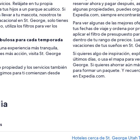
cios. Relájate en tu propia
reservar ahora y pagar después, as
a tus hijos a un parque acuático. Si
algunas propiedades, puedes organ
levar a tu mascota, nosotros te
Expedia.com, siempre encontrarás
acacional en St. George, solo tienes
Para ver algunas de las mejores of
 utiliza los filtros para ver los
tus fechas de viaje y ordena por 
aplicar el filtro de presupuesto p
fabulosa para cada temporada
dentro de tu rango de precios. Lue
vacaciones de tus sueños en St. G
 una experiencia más tranquila,
es más acción, visita St. George
Si quieres algo de inspiración, exp
últimos días, o usa el mapa para ve
George. Si quieres ahorrar aún más
de propiedad y los servicios también
para formar un paquete. Y recuer
legimos para ti comienzan desde
en Expedia.com.
ia
s
Hoteles cerca de St. George Utah