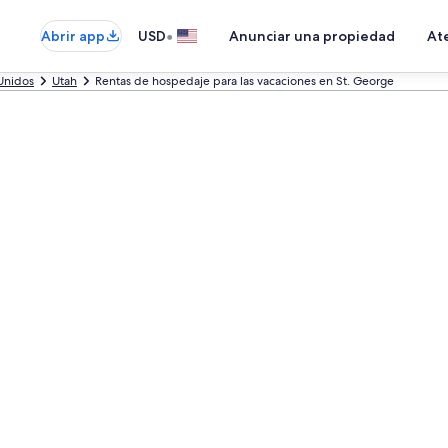
•
Abrir app
USD
Anunciar una propiedad
Ate
Unidos
Utah
Rentas de hospedaje para las vacaciones en St. George