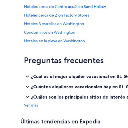
Hoteles cerca de Centro acuático Sand Hollow
Hoteles cerca de Zion Factory Stores
Hoteles 3 estrellas en Washington
Condominios en Washington
Hoteles en la playa en Washington
Hoteles con aguas termales en Washington
Hoteles con parque acuático en Washington
Preguntas frecuentes
Hoteles en Washington
Hoteles cerca de Entrada at Snow Canyon Golf Course
¿Cuál es el mejor alquiler vacacional en St.
Hoteles con traslado del/al aeropuerto en Bloomington
¿Cuántos alquileres vacacionales hay en St.
Hoteles cerca de Laser Mania Family Fun Center
¿Cuáles son los principales sitios de interés
Hoteles románticos en Distrito histórico de St. George
Ver más
Hoteles con cocina en Distrito histórico de St. George
Hoteles que aceptan mascotas en Distrito histórico de St.
Últimas tendencias en Expedia
Hoteles cerca de Teatro musical St. George