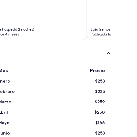
e hospedó 2 noches)
Luis
(se hospedó 1 noches)
ace 4 meses
Publicada hace 4 meses
Mes
Precio
Enero
$253
Febrero
$235
Marzo
$259
bril
$250
Mayo
$166
Junio
$253