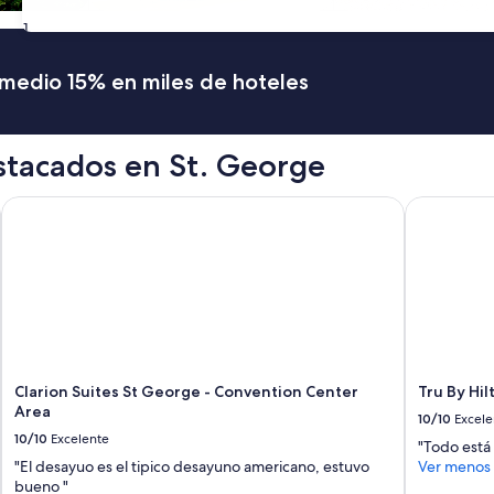
31
romedio 15% en miles de hoteles
stacados en St. George
UT
Clarion Suites St George - Convention Center Area
Tru By Hilt
Clarion Suites St George - Convention Center
Tru By Hil
Area
10/10
Excele
10/10
Excelente
"Todo está 
"El desayuo es el tipico desayuno americano, estuvo
Ver menos
bueno "