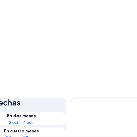
fechas
En dos meses
2 oct. - 4 oct.
En cuatro meses