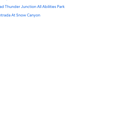
d Thunder Junction All Abilities Park
ntrada At Snow Canyon
 Washington
St. George
 Center
 Red Hills
órico de St. George
co de St. George
ito histórico de St. George
 Center
de Red Cliffs