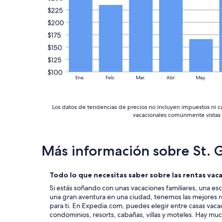
$225
$200
$175
$150
$125
$100
Ene.
Feb.
Mar.
Abr.
May.
Los datos de tendencias de precios no incluyen impuestos ni car
vacacionales comúnmente vistas e
Más información sobre St. 
Todo lo que necesitas saber sobre las rentas vac
Si estás soñando con unas vacaciones familiares, una es
una gran aventura en una ciudad, tenemos las mejores r
para ti. En Expedia.com, puedes elegir entre casas vac
condominios, resorts, cabañas, villas y moteles. Hay mu