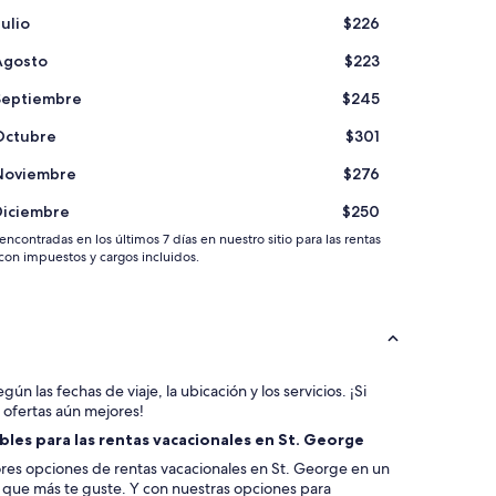
Julio
$226
Agosto
$223
Septiembre
$245
Octubre
$301
Noviembre
$276
Diciembre
$250
contradas en los últimos 7 días en nuestro sitio para las rentas
con impuestos y cargos incluidos.
gún las fechas de viaje, la ubicación y los servicios. ¡Si
 ofertas aún mejores!
les para las rentas vacacionales en St. George
res opciones de rentas vacacionales en St. George en un
la que más te guste. Y con nuestras opciones para