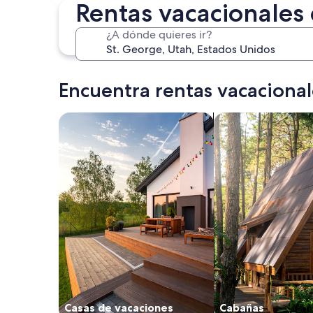
30 oct. - 1 nov.
Rentas vacacionales
¿A dónde quieres ir?
Encuentra rentas vacacional
Buscar casas de vacaciones
Buscar cabañas
Casas de vacaciones
Cabañas