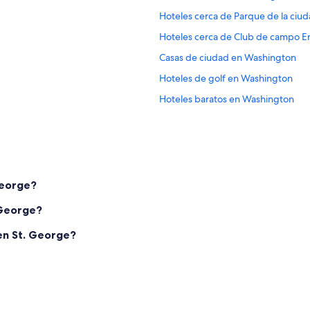
Hoteles cerca de Parque de la ciuda
Hoteles cerca de Club de campo E
Casas de ciudad en Washington
Hoteles de golf en Washington
Hoteles baratos en Washington
Hoteles con bar en Washington
Hoteles que aceptan mascotas en
Hoteles cerca de Club de golf de 
Hoteles cerca de Fiesta Family Fun
 George?
Hoteles cerca de Club de golf Dixie
 George?
Hoteles con casino en Distrito hist
 en St. George?
Hoteles con bar en Distrito históri
Hoteles con área de juegos en Distr
 George
Hoteles cerca de Dixie Convention
Hoteles cerca de Centro comercial 