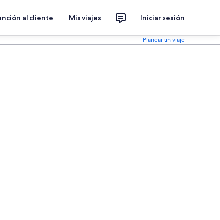
nción al cliente
Mis viajes
Iniciar sesión
Planear un viaje