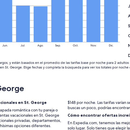
Jun.
Jul.
Ago.
Sep.
Oct.
Nov.
Dic.
gos, y están basados en el promedio de las tarifas base por noche para 2 adultos en
n St. George. Elige fechas y completa la búsqueda para ver los totales por noche 
George
acionales en St. George
$148 por noche. Las tarifas varían se
buscas un poco, podrías encontrar
capada romántica con tu pareja o
entas vacacionales en St. George
Cómo encontrar ofertas increíb
acionales privadas, departamentos,
En Expedia.com, tenemos las mejo
chísimas opciones diferentes.
solo lugar. Solo tienes que elegir 