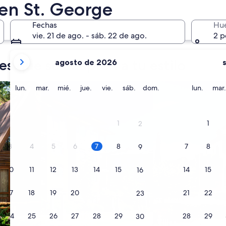
27 nov. - 29 nov.
 en St. George
Fechas
Hu
vie. 21 de ago. - sáb. 22 de ago.
2 p
tus
es que se adapten a tu estilo
agosto de 2026
meses
actuales
Buscar condominios
Buscar villas
son
lunes
martes
miércoles
jueves
viernes
sábado
domingo
lunes
lun.
mar.
mié.
jue.
vie.
sáb.
dom.
lun.
mar.
August
2026
y
1
1
2
September
2026.
3
4
5
6
7
8
7
8
9
10
11
12
13
14
15
14
15
16
17
18
19
20
21
22
21
22
23
24
25
26
27
28
29
28
29
30
Condominios
Villas