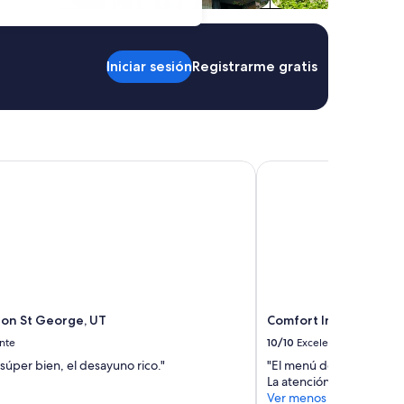
Iniciar sesión
Registrarme gratis
on St George, UT
Comfort Inn Saint Ge
ton St George, UT
Comfort Inn Saint Ge
nte
10/10
Excelente
súper bien, el desayuno rico."
"El menú de desayuno m
La atención fue buena y e
Ver menos