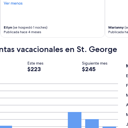
Ver menos
Eilyn
(se hospedó 1 noches)
Marianny
(s
Publicada hace 4 meses
Publicada h
ntas vacacionales en St. George
Este mes
Siguiente mes
$223
$245
A