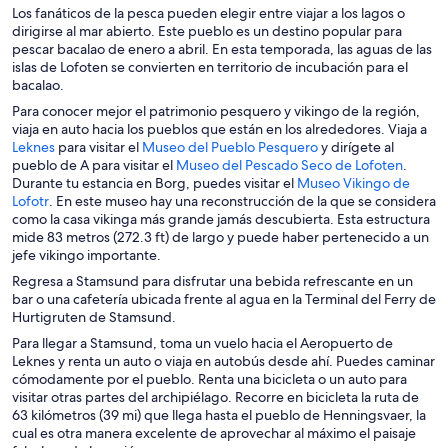
Los fanáticos de la pesca pueden elegir entre viajar a los lagos o
dirigirse al mar abierto. Este pueblo es un destino popular para
pescar bacalao de enero a abril. En esta temporada, las aguas de las
islas de Lofoten se convierten en territorio de incubación para el
bacalao.
Para conocer mejor el patrimonio pesquero y vikingo de la región,
viaja en auto hacia los pueblos que están en los alrededores. Viaja a
S
S
Leknes
para visitar el
Museo del Pueblo Pesquero
y dirígete al
e
e
S
pueblo de A para visitar el
Museo del Pescado Seco de Lofoten
.
a
a
e
Durante tu estancia en Borg, puedes visitar el
Museo Vikingo de
S
b
b
a
Lofotr
. En este museo hay una reconstrucción de la que se considera
e
r
r
b
como la casa vikinga más grande jamás descubierta. Esta estructura
a
i
i
r
mide 83 metros (272.3 ft) de largo y puede haber pertenecido a un
b
r
r
i
jefe vikingo importante.
r
á
á
r
Regresa a Stamsund para disfrutar una bebida refrescante en un
i
e
e
á
bar o una cafetería ubicada frente al agua en la Terminal del Ferry de
r
n
n
e
Hurtigruten de Stamsund.
á
u
u
n
Para llegar a Stamsund, toma un vuelo hacia el Aeropuerto de
e
n
n
u
Leknes y renta un auto o viaja en autobús desde ahí. Puedes caminar
n
a
a
n
cómodamente por el pueblo. Renta una bicicleta o un auto para
u
n
n
a
visitar otras partes del archipiélago. Recorre en bicicleta la ruta de
n
u
u
n
63 kilómetros (39 mi) que llega hasta el pueblo de Henningsvaer, la
a
e
e
u
cual es otra manera excelente de aprovechar al máximo el paisaje
n
v
v
e