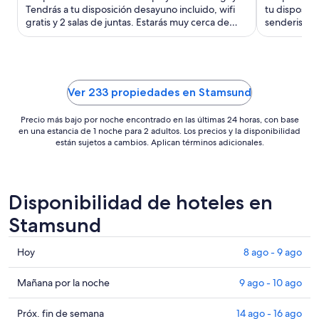
$194
Tendrás a tu disposición desayuno incluido, wifi
tu disposici
gratis y 2 salas de juntas. Estarás muy cerca de
en
senderismo a
Terminal de ...
de Terminal 
total
por
noche
del
Ver 233 propiedades en Stamsund
9
ago
Precio más bajo por noche encontrado en las últimas 24 horas, con base
al
en una estancia de 1 noche para 2 adultos. Los precios y la disponibilidad
10
están sujetos a cambios. Aplican términos adicionales.
ago
Disponibilidad de hoteles en
Stamsund
Consultar
Hoy
8 ago - 9 ago
precios
en
Consultar
Mañana por la noche
9 ago - 10 ago
Stamsund
precios
para
en
Consultar
Próx. fin de semana
14 ago - 16 ago