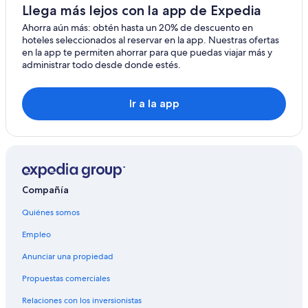
Hoteles cerca de Terminal de trasbordadores
Llega más lejos con la app de Expedia
Hurtigruten de Stamsund
Ahorra aún más: obtén hasta un 20% de descuento en
Hoteles en Hamnøya
hoteles seleccionados al reservar en la app. Nuestras ofertas
en la app te permiten ahorrar para que puedas viajar más y
Hoteles en Haukland
administrar todo desde donde estés.
Hostales en Svolvaer
Hoteles para ir de compras en Svolvaer
Ir a la app
Hoteles en Svolvaer
Hoteles en Sennesvik
Hoteles en Napp
Hoteles en Bostad
Compañía
Quiénes somos
Empleo
Anunciar una propiedad
Propuestas comerciales
Relaciones con los inversionistas