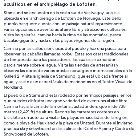
acuáticos en el archipiélago de Lofoten.
Stamsund se encuentra en la costa sur de Vestvagoy, una isla
ubicada en el archipiélago de Lofoten de Noruega. Este bello
pueblo pesquero cuenta con un paisaje natural impresionante,
varias opciones de aventuras al aire libre y atracciones culturales.
Visita las galerías, camina hacia la cima de las montañas, pesca
bacalao gigante y nada en las playas vírgenes de la región.
Camina por las calles silenciosas del pueblo y haz una pausa para
observar las cabañas llamadas rorbu. Estas son casas tradicionales
de temporada para los pescadores, las cuales se extienden
parcialmente sobre el agua. Visita las tiendas de artesanías y
observa las obras de varios artistas noruegos e internacionales en la
Galleri 2. Visita la Iglesia de Stamsund, que está ubicada frente al
agua, y asiste a un espectáculo de marionetas en el Teatro Visual de
Nordland.
El pueblo de Stamsund está rodeado por hermosos paisajes, en los
que puedes disfrutar una gran variedad de aventuras al aire libre.
Camina hacia la cima de la montaña Justadtinden, que mide 738
metros (2,421 ft) de altura. Recorre las carreteras costeras en
bicicleta o en auto para visitar las playas inmaculadas de la región,
como la playa de Haukland y la playa de Unstad. Durante el invierno,
practica ski y snowboard en las colinas del Centro Alpino y Centro de
Snowboard de Lofoten.