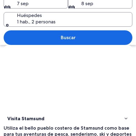
7 sep
8 sep
Huéspedes
1 hab., 2 personas
Un edificio blanco con un letrero que 
Buscar
Explorar mapa
Visita Stamsund
Utiliza el bello pueblo costero de Stamsund como base
para tus aventuras de pesca, senderismo, ski y deportes