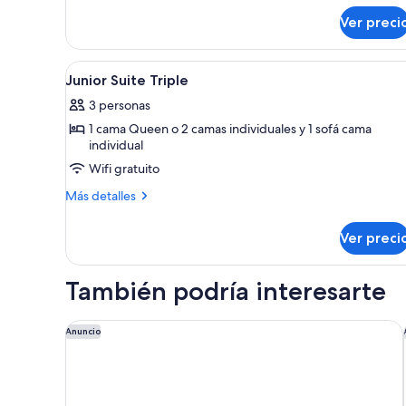
sobre
Ver preci
Habitación
junior
Abrir
Minibar, caja de seguridad en l
8
Junior Suite Triple
todas
3 personas
las
1 cama Queen o 2 camas individuales y 1 sofá cama
fotos
individual
de
Wifi gratuito
Junior
Suite
Más
Más detalles
detalles
Triple
sobre
Ver preci
Junior
Suite
Triple
También podría interesarte
Citadines Eurometropole Strasbourg
Anuncio