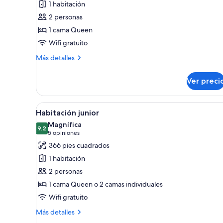
1 habitación
Habitación
2 personas
clásica
1 cama Queen
Wifi gratuito
Más
Más detalles
detalles
sobre
Ver preci
Habitación
clásica
Abrir
Habitación junior | Minibar, ca
5
Habitación junior
todas
Magnífica
las
9.2
9.2 de 10
(5
5 opiniones
fotos
opiniones)
366 pies cuadrados
de
1 habitación
Habitación
2 personas
junior
1 cama Queen o 2 camas individuales
Wifi gratuito
Más
Más detalles
detalles