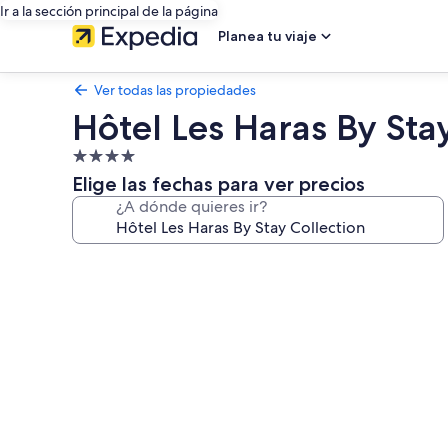
Ir a la sección principal de la página
Planea tu viaje
Ver todas las propiedades
Hôtel Les Haras By Sta
Propiedad
de
Elige las fechas para ver precios
4.0
¿A dónde quieres ir?
estrellas
Galería
de
fotos
de
Hôtel
Les
Haras