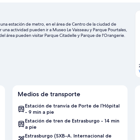
 una estación de metro, en el área de Centro de la ciudad de
 una actividad pueden ir a Museo Le Vaisseau y Parque Pourtales,
del área pueden visitar Parque Citadelle y Parque de l'Orangerie.
rgo y Museo del zoológico de Estrasburgo.
Visita nuestra guía de
Medios de transporte
Estación de tranvía de Porte de l’Hôpital
- 9 min a pie
Estación de tren de Estrasburgo - 14 min
a pie
Estrasburgo (SXB-A. Internacional de