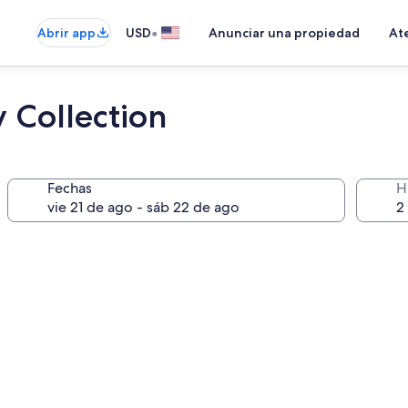
•
Abrir app
USD
Anunciar una propiedad
Ate
y Collection
Fechas
H