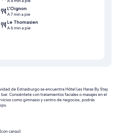
A 4 min a pie
L'Oignon
A 7 min a pie
Le Thomasien
A 6 min a pie
avidad de Estrasburgo se encuentra Hôtel Les Haras By Stay
 y bar. Consiéntete con tratamientos faciales o masajes en el
rvicios como gimnasio y centro de negocios, podrás
bps.
 (con cargo)