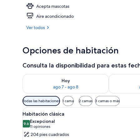
Acepta mascotas
Alberca tech
Aire acondicionado
Ver todos
Opciones de habitación
Consulta la disponibilidad para estas fec
Consulta la disponibilidad para hoy ago 7 - ago 8
Consulta la d
Hoy
ago 7 - ago 8
Filtros
Todas las habitaciones
1 cama
2 camas
3 camas o más
disponibles
Abrir
Habitación clásica | Minibar, ca
para
6
Habitación clásica
todas
las
Excepcional
las
9.6
habitaciones
9.6 de 10
(11
11 opiniones
fotos
opiniones)
204 pies cuadrados
de