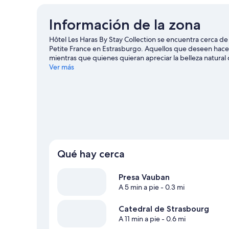
Información de la zona
Hôtel Les Haras By Stay Collection se encuentra cerca de
Petite France en Estrasburgo. Aquellos que deseen hacer
mientras que quienes quieran apreciar la belleza natural 
También vale la pena conocer Observatorio de Estrasbu
Ver más
Estrasburgo
Qué hay cerca
Presa Vauban
A 5 min a pie
- 0.3 mi
Catedral de Strasbourg
A 11 min a pie
- 0.6 mi