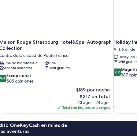
Maison Rouge Strasbourg Hotel&Spa, Autograph
Holiday I
Collection
A 11.6 mi de
Centro de la ciudad de Petite France
Desayuno i
Wifi gratui
Tina de hidromasaje
Spa
Acepta mascotas
Wifi gratuito
9.2
Magníf
9.2
de
387 opi
9.4
Excepcional
9.4
10,
de
505 opiniones
Magnífico,
10,
$189 por noche
387
Excepcional,
El
$217 en total
opiniones
505
precio
23 ago. - 24 ago.
opiniones
actual
Total con impuestos y cargos
es
de
$217
rédito OneKeyCash en miles de
ás aventuras!