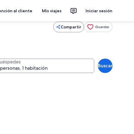
nción al cliente
Mis viajes
Iniciar sesión
Compartir
Guardar
uéspedes
Buscar