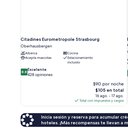
Citadines Eurometropole Strasbourg
Oberhausbergen
Alberca
Cocina
Acepta mascotas
Estacionamiento
incluido
8.8
Excelente
8.8
de
428 opiniones
10,
$90 por noche
Excelente,
428
El
$105 en total
opiniones
precio
16 ago. - 17 ago.
actual
Total con impuestos y cargos
es
de
$105
Inicia sesión y reserva para acumular c
hoteles. ¡Más recompensas te llevan a m