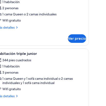
1 habitación
abitación
2 personas
uperior
1 cama Queen o 2 camas individuales
Wifi gratuito
ás
s detalles
talles
bre
Ver precio
bitación
perior
una cama grande, una mesita de noche y un ventanal con cortinas.
brir
Una habitación de hotel moderna con una cam
4
bitación triple junior
odas
344 pies cuadrados
s
1 habitación
otos
e
3 personas
abitación
1 cama Queen y 1 sofá cama individual o 2 camas
individuales y 1 sofá cama individual
iple
unior
Wifi gratuito
ás
s detalles
talles
bre