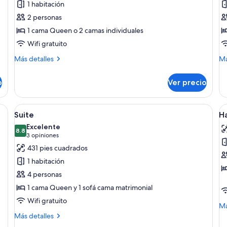
1 habitación
Habitación
H
2 personas
Deluxe
s
1 cama Queen o 2 camas individuales
Wifi gratuito
Más
M
Más detalles
Má
detalles
de
sobre
so
o
Ver precio
Habitación
Ha
Deluxe
su
ja de seguridad en la habitación y escritorio
Abrir
Una habitación de hotel moderna con 
A
5
Suite
Ha
todas
t
Excelente
las
8.8
la
8.8 de 10
(3
3 opiniones
fotos
f
opiniones)
431 pies cuadrados
de
d
1 habitación
Suite
H
4 personas
tr
1 cama Queen y 1 sofá cama matrimonial
j
Wifi gratuito
M
Má
de
Más
Más detalles
so
detalles