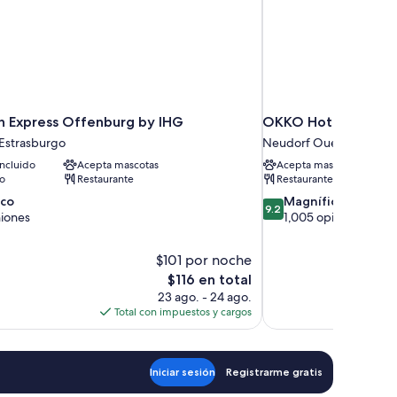
nn Express Offenburg by IHG
OKKO Hotels Strasb
 Estrasburgo
Neudorf Ouest
ncluido
Acepta mascotas
Acepta mascotas
to
Restaurante
Restaurante
9.2
ico
Magnífico
9.2
de
niones
1,005 opiniones
10,
Magnífico,
$101 por noche
1,005
El
$116 en total
opiniones
precio
23 ago. - 24 ago.
actual
Total con impuestos y cargos
es
de
$116
Iniciar sesión
Registrarme gratis