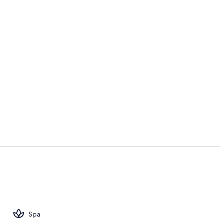
Desayuno buf
Exterior
Spa