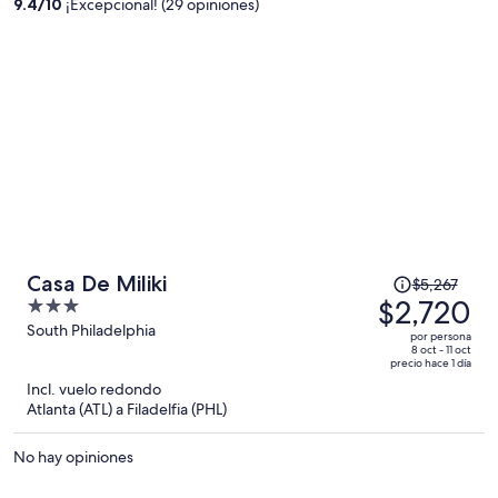
9.4
/
10
¡Excepcional! (29 opiniones)
de
$1,152
por
persona
El
Casa De Miliki
$5,267
precio
$2,720
3
era
out
South Philadelphia
por persona
de
of
8 oct - 11 oct
precio hace 1 día
$5,267
5
Incl. vuelo redondo
y
Atlanta (ATL) a Filadelfia (PHL)
ahora
es
No hay opiniones
de
$2,720