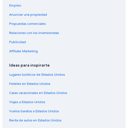
Hoteles en Allentown
Empleo
Moteles en Allentown
Anunciar una propiedad
Hoteles 4 estrellas en Robbinsville
Propuestas comerciales
B&B en Robbinsville
Relaciones con los inversionistas
Casas de huéspedes en Robbinsville
Publicidad
Casas vacacionales en Robbinsville
Affiliate Marketing
Apartamentos en Robbinsville
Hoteles para ir de compras en Robbinsville
Ideas para inspirarte
Hoteles en Robbinsville
Lugares turísticos de Estados Unidos
Moteles en Robbinsville
Hoteles en Estados Unidos
Apartamentos en Cranbury
Casas vacacionales en Estados Unidos
Hoteles románticos en Cranbury
Viajes a Estados Unidos
Hoteles en Cranbury
Vuelos baratos a Estados Unidos
Hoteles con spa en Plainsboro
Renta de autos en Estados Unidos
Hoteles en Plainsboro