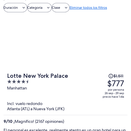
Duración
Categoría
Clase
Eliminar todos los filtros
El
Lotte New York Palace
$1,511
precio
$777
4.5
era
out
Manhattan
por persona
de
of
26 sep - 29 sep
precio hace 1 día
$1,511
5
Incl. vuelo redondo
y
Atlanta (ATL) a Nueva York (JFK)
ahora
es
9
/
10
¡Magnífico! (2167 opiniones)
de
$777
El personal es excelente, realmente atento es un gran hotel para un