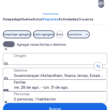
1
Akshardham
Hospedaje
Vuelos
Autos
Paquetes
Actividades
Cruceros
Hospedaje agregado
Vuelo agregado
Auto
Económica
Un templo blanco con múltiples agujas
Agregar varias fechas o destinos
Origen
Destino
Swaminarayan Akshardham, Nueva Jersey, Estados Un
Fechas
vie. 28 de ago. - lun. 31 de ago.
Personas
2 personas, 1 habitación
Buscar