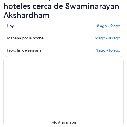
hoteles cerca de Swaminarayan
Akshardham
Consultar
Hoy
8 ago - 9 ago
los
precios
Consultar
Mañana por la noche
9 ago - 10 ago
cerca
precios
de
cerca
Consultar
Próx. fin de semana
14 ago - 16 ago
Swaminarayan
de
precios
Akshardham
Swaminarayan
cerca
para
Akshardham
de
hoy,
para
Swaminarayan
8
mañana
Akshardham
ago
por
para
-
la
el
9
noche,
próximo
ago
9
fin
ago
de
-
semana,
10
14
Mostrar mapa