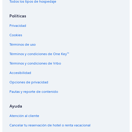
Todos los tipos de hospedaje
Moteles en Plainsboro
Hoteles cerca de Casa y jardines Sayen
Políticas
Hoteles 3 estrellas en Hamilton
Privacidad
Casas de huéspedes en Hamilton
Cookies
Apartamentos en Hamilton
Términos de uso
Apart-Hoteles en Hamilton
Términos y condiciones de One Key™
Hoteles con casino en Hamilton
Términos y condiciones de Vrbo
Hoteles con spa en Hamilton
Accesibilidad
Hoteles de lujo en Hamilton
Opciones de privacidad
Hoteles baratos en Hamilton
Pautas y reporte de contenido
Hoteles con hidromasaje en Hamilton
Hoteles que aceptan mascotas en Hamilton
Ayuda
Hoteles de Red Roof Inn en Hamilton
Atención al cliente
Hoteles en Hamilton
Cancelar tu reservación de hotel o renta vacacional
Moteles en Hamilton