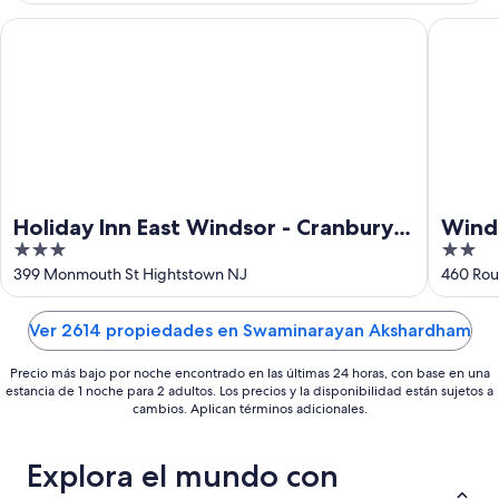
ago
ago
-
Holiday Inn East Windsor - Cranbury Area by IHG
Windsor
16
ago
Holiday Inn East Windsor - Cranbury
Wind
3
2
Area by IHG
out
out
399 Monmouth St Hightstown NJ
460 Rou
of
of
5
5
Ver 2614 propiedades en Swaminarayan Akshardham
Precio más bajo por noche encontrado en las últimas 24 horas, con base en una
estancia de 1 noche para 2 adultos. Los precios y la disponibilidad están sujetos a
cambios. Aplican términos adicionales.
Explora el mundo con