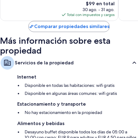
opiniones
El
opinion
$99 en total
precio
30 ago. - 31 ago.
actual
Total con impuestos y cargos
es
de
Comparar propiedades similares
$99
Más información sobre esta
propiedad
Servicios de la propiedad
Internet
Disponible en todas las habitaciones: wifi gratis
Disponible en algunas áreas comunes: wifi gratis
Estacionamiento y transporte
No hay estacionamiento en la propiedad
Alimentos y bebidas
Desayuno buffet disponible todos los días de 05:00 a
10:00 con cargo: EUR 9 para adultos y EUR 4.50 para niños