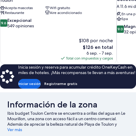
Toulon
A 11.6 mi 
Acepta mascotas
Wifi gratuito
Restaurante
Aire acondicionado
En una p
Spa
9.6
Excepcional
9.6
de
549 opiniones
9.0
Magní
9.0
10,
de
32 opi
Excepcional,
10,
$108 por noche
549
Magnífico
El
$126 en total
opiniones
32
precio
6 sep. - 7 sep.
opiniones
actual
Total con impuestos y cargos
es
Inicia sesión y reserva para acumular crédito OneKeyCash en
de
miles de hoteles. ¡Más recompensas te llevan a más aventuras!
$126
Iniciar sesión
Registrarme gratis
Información de la zona
Ibis budget Toulon Centre se encuentra a orillas del agua en Le
Mourillon, una zona con acceso fácil a un centro comercial.
Además de apreciar la belleza natural de Playa de Toulon y
Península de Giens, aquellos que deseen hacer una actividad
Ver más
pueden ir a Puerto de Toulon. ¿Quieres asistir a un evento o