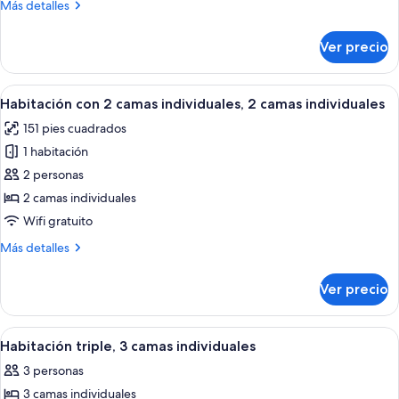
Más
Más detalles
camas
detalles
sobre
Ver precio
Habitación
triple,
varias
Abrir
Escritorio, cortinas blackout, insonoriz
8
camas
Habitación con 2 camas individuales, 2 camas individuales
todas
151 pies cuadrados
las
1 habitación
fotos
de
2 personas
Habitación
2 camas individuales
con
Wifi gratuito
2
Más
Más detalles
camas
detalles
individuales,
sobre
Ver precio
Habitación
2
con
camas
2
Abrir
Habitación de hotel con cama, escritor
individuales
4
camas
Habitación triple, 3 camas individuales
todas
individuales,
3 personas
2
las
camas
3 camas individuales
fotos