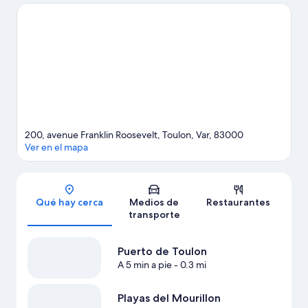
partido mientras estás en la ciudad? Consulta el calendario de
Circuito Paul Ricard o Stade Mayol (estadio).
Visita nuestra guía
de Tolón
200, avenue Franklin Roosevelt, Toulon, Var, 83000
Ver en el mapa
Sección del mapa
Qué hay cerca
Medios de
Restaurantes
transporte
Puerto de Toulon
A 5 min a pie
- 0.3 mi
Playas del Mourillon