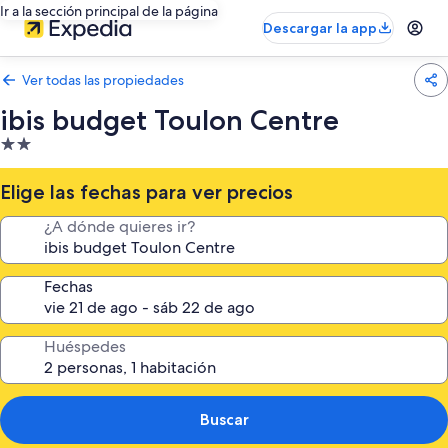
Ir a la sección principal de la página
Descargar la app
Ver todas las propiedades
ibis budget Toulon Centre
Propiedad
de
2.0
Elige las fechas para ver precios
estrellas
¿A dónde quieres ir?
Fechas
Huéspedes
Buscar