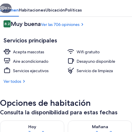
Centre
erior
Siguiente
87+
Resumen
Habitaciones
Ubicación
Políticas
Opiniones
Muy buena
8.2
Ver las 706 opiniones
8.2 de 10,
Servicios principales
Acepta mascotas
Wifi gratuito
Aire acondicionado
Desayuno disponible
Servicios ejecutivos
Servicio de limpieza
Desayuno buffet todos los días (con c
Ver todos
Opciones de habitación
Consulta la disponibilidad para estas fechas
Consulta la disponibilidad para hoy ago 7 - ago 8
Consulta la disponibilidad pa
Hoy
Mañana