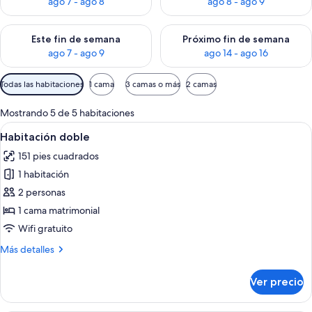
ago 7 - ago 8
ago 8 - ago 9
Consulta la disponibilidad para este fin de semana ago 7 - ag
Consulta la disponibilidad par
Este fin de semana
Próximo fin de semana
ago 7 - ago 9
ago 14 - ago 16
Filtros
Todas las habitaciones
1 cama
3 camas o más
2 camas
disponibles
para
Mostrando 5 de 5 habitaciones
las
Abrir
Habitación de hotel con cama, ventana
13
Habitación doble
habitaciones
todas
151 pies cuadrados
las
1 habitación
fotos
de
2 personas
Habitación
1 cama matrimonial
doble
Wifi gratuito
Más
Más detalles
detalles
sobre
Ver precio
Habitación
doble