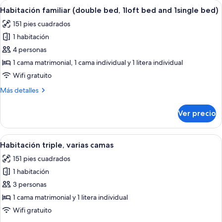
Abrir
Habitación de hotel con literas, un escr
15
Habitación familiar (double bed, 1loft bed and 1single bed)
todas
151 pies cuadrados
las
1 habitación
fotos
de
4 personas
Habitación
1 cama matrimonial, 1 cama individual y 1 litera individual
familiar
Wifi gratuito
(double
Más
Más detalles
bed,
detalles
1loft
sobre
Ver precio
Habitación
bed
familiar
and
(double
Abrir
Dormitorio con literas, un vestido colg
1single
11
bed,
Habitación triple, varias camas
todas
bed)
1loft
151 pies cuadrados
bed
las
and
1 habitación
fotos
1single
de
3 personas
bed)
Habitación
1 cama matrimonial y 1 litera individual
triple,
Wifi gratuito
varias