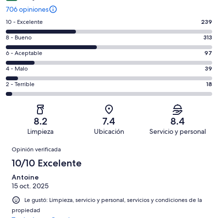
706 opiniones
Puntuación
10 - Excelente
239
de
Puntuación
8 - Bueno
313
10,
de
es
Puntuación
6 - Aceptable
97
8,
decir,
de
es
Puntuación
4 - Malo
39
Excelente.
6,
decir,
de
Basada
es
Puntuación
2 - Terrible
18
Bueno.
4,
en
decir,
de
Basada
es
239
Aceptable.
2,
en
decir,
de
Basada
es
313
Malo.
8.2
7.4
8.4
706
en
decir,
de
Basada
Limpieza
Ubicación
Servicio y personal
opiniones
97
Terrible.
706
en
Opiniones
de
Basada
opiniones
Opinión verificada
39
706
en
de
10/10 Excelente
opiniones
18
706
de
Antoine
opiniones
15 oct. 2025
706
opiniones
Le gustó: Limpieza, servicio y personal, servicios y condiciones de la
propiedad