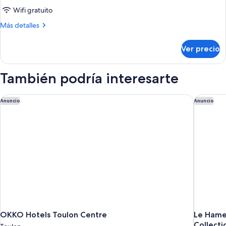
individuales
de
Wifi gratuito
Habitación
Más
Más detalles
triple,
detalles
sobre
3
Ver precio
Habitación
camas
triple,
individuales
3
También podría interesarte
camas
individuales
OKKO Hotels Toulon Centre
Le Hamea
Anuncio
Anuncio
OKKO Hotels Toulon Centre
Le Hame
Collecti