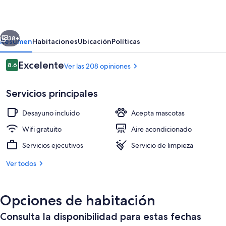
Trento
erior
Siguiente
38+
Resumen
Habitaciones
Ubicación
Políticas
Opiniones
Excelente
8.6
Ver las 208 opiniones
8.6 de 10,
Servicios principales
Desayuno incluido
Acepta mascotas
Wifi gratuito
Aire acondicionado
Servicios ejecutivos
Servicio de limpieza
Jardín
Ver todos
Opciones de habitación
Consulta la disponibilidad para estas fechas