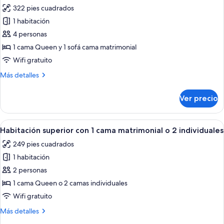
todas
322 pies cuadrados
las
1 habitación
fotos
de
4 personas
Suite
1 cama Queen y 1 sofá cama matrimonial
junior
Wifi gratuito
Más
Más detalles
detalles
sobre
Ver precio
Suite
junior
Abrir
Habitación de hotel con cama, dos sill
6
Habitación superior con 1 cama matrimonial o 2 individuales
todas
249 pies cuadrados
las
1 habitación
fotos
de
2 personas
Habitación
1 cama Queen o 2 camas individuales
superior
Wifi gratuito
con
Más
Más detalles
1
detalles