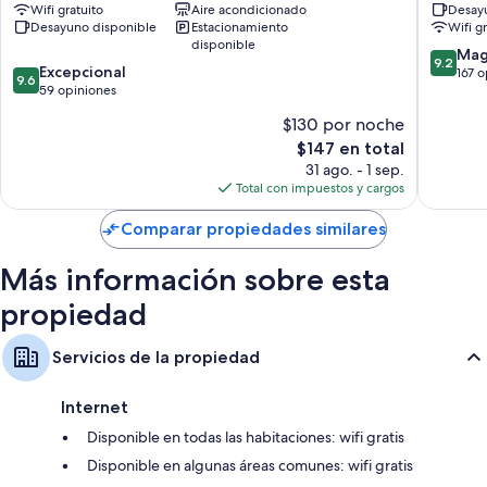
Televisiones de pantalla plana con canales vía satélite
Wifi gratuito
Aire acondicionado
Desayu
34
Castello
Desayuno disponible
Estacionamiento
Wifi g
Calefacción, servicio de limpieza diario y escritorios
Centro
Centro
disponible
histórico
histórico
9.2
Mag
9.2
9.6
de
Excepcional
de
de
167 
9.6
de
Trento
59 opiniones
Trento
10,
10,
Magnífi
$130 por noche
Excepcional,
167
El
$147 en total
59
opinion
precio
opiniones
31 ago. - 1 sep.
actual
Total con impuestos y cargos
es
de
Comparar propiedades similares
$147
Más información sobre esta
propiedad
Servicios de la propiedad
Internet
Disponible en todas las habitaciones: wifi gratis
Disponible en algunas áreas comunes: wifi gratis