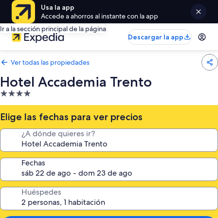
Usa la app
Accede a ahorros al instante con la app
Ir a la sección principal de la página
Descargar la app
Ver todas las propiedades
Hotel Accademia Trento
Propiedad
de
4.0
Elige las fechas para ver precios
estrellas
¿A dónde quieres ir?
Fechas
Huéspedes