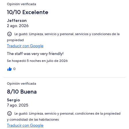
Opiniones
de
Basada
opiniones
Opinión verificada
7
208
en
de
10/10 Excelente
opiniones
2
208
de
Jefferson
opiniones
2 ago. 2026
208
opiniones
Le gustó: Limpieza, servicio y personal, servicios y condiciones de la
propiedad
Traducir con Google
The staff was very very friendly!
Se hospedó 5 noches en julio de 2026
0
Opinión verificada
8/10 Buena
Sergio
7 ago. 2025
Le gustó: Limpieza, servicio y personal, condiciones de la propiedad
y comodidad de las habitaciones
Traducir con Google