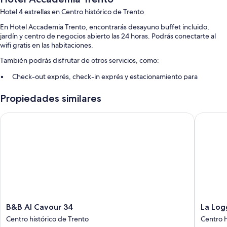
Hotel 4 estrellas en Centro histórico de Trento
En Hotel Accademia Trento, encontrarás desayuno buffet incluido,
jardín y centro de negocios abierto las 24 horas. Podrás conectarte al
wifi gratis en las habitaciones.
También podrás disfrutar de otros servicios, como:
Check-out exprés, check-in exprés y estacionamiento para
bicicletas
Propiedades similares
Recepción disponible las 24 horas, televisión en el lobby y área con
computadoras
B&B Al Cavour 34
La Loggia
No se permite fumar en la propiedad, personal multilingüe y salas
de juntas
Características de la habitación
Todas las habitaciones de Hotel Accademia Trento ofrecen amenidades
que incluyen aire acondicionado, además de otros detalles, como wifi
gratis y caja de seguridad.
Otros servicios que también encontrarás son:
B&B
La
B&B Al Cavour 34
La Log
Baños con regaderas tipo lluvia y bidets
Al
Loggia
Centro histórico de Trento
Centro h
Cavour
del