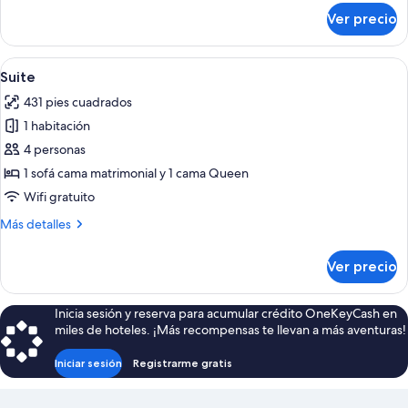
cama
sobre
Ver precio
Habitación
matrimonial
superior
o
con
Abrir
Un comedor con mesa de madera, sillas 
2
6
1
Suite
todas
individuales
cama
431 pies cuadrados
matrimonial
las
o
1 habitación
fotos
2
de
4 personas
individuales
Suite
1 sofá cama matrimonial y 1 cama Queen
Wifi gratuito
Más
Más detalles
detalles
sobre
Ver precio
Suite
Inicia sesión y reserva para acumular crédito OneKeyCash en
miles de hoteles. ¡Más recompensas te llevan a más aventuras!
Iniciar sesión
Registrarme gratis