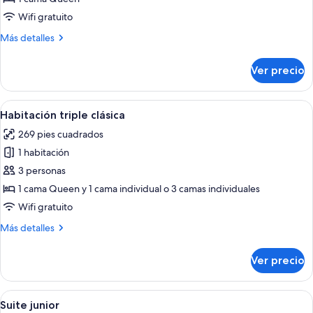
doble
Wifi gratuito
clásica
Más
Más detalles
de
detalles
uso
sobre
Ver precio
Habitación
individual
doble
clásica
Abrir
Una habitación de hotel con una cama 
6
de
Habitación triple clásica
todas
uso
269 pies cuadrados
individual
las
1 habitación
fotos
de
3 personas
Habitación
1 cama Queen y 1 cama individual o 3 camas individuales
triple
Wifi gratuito
clásica
Más
Más detalles
detalles
sobre
Ver precio
Habitación
triple
clásica
Abrir
Habitación de hotel con cama, sofá, es
6
Suite junior