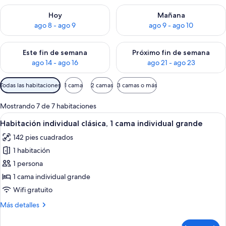
Consulta la disponibilidad para hoy ago 8 - ago 9
Consulta la disponibilidad pa
Hoy
Mañana
ago 8 - ago 9
ago 9 - ago 10
Consulta la disponibilidad para este fin de semana ago 14 - ag
Consulta la disponibilidad pa
Este fin de semana
Próximo fin de semana
ago 14 - ago 16
ago 21 - ago 23
Filtros
Todas las habitaciones
1 cama
2 camas
3 camas o más
disponibles
para
Mostrando 7 de 7 habitaciones
las
Abrir
Habitación de hotel con cama, escritorio
6
Habitación individual clásica, 1 cama individual grande
habitaciones
todas
142 pies cuadrados
las
1 habitación
fotos
de
1 persona
Habitación
1 cama individual grande
individual
Wifi gratuito
clásica,
Más
Más detalles
1
detalles
cama
sobre