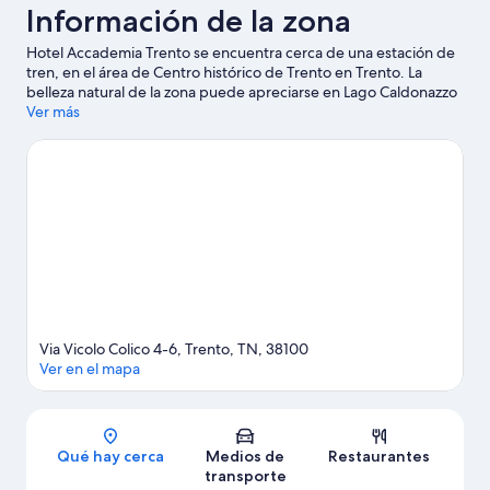
Información de la zona
Hotel Accademia Trento se encuentra cerca de una estación de
tren, en el área de Centro histórico de Trento en Trento. La
belleza natural de la zona puede apreciarse en Lago Caldonazzo
y Lago Molveno. ¿Quieres asistir a un evento o partido mientras
Ver más
estás en la ciudad? Consulta el calendario de PalaTrento o Pista
mundial de motocross.
Visita nuestra guía de Trento
Via Vicolo Colico 4-6, Trento, TN, 38100
Ver en el mapa
Sección del mapa
Qué hay cerca
Medios de
Restaurantes
transporte