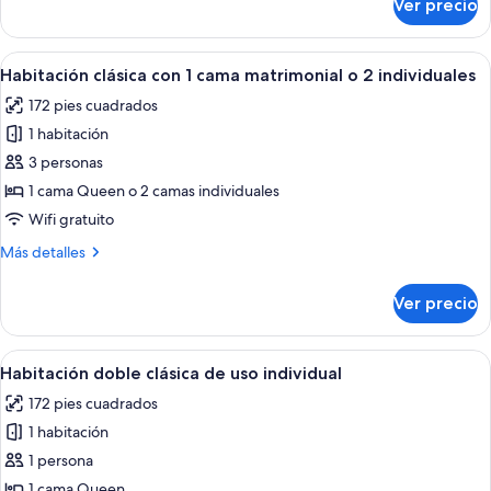
Ver precio
Habitación
individual
individual
grande
clásica,
Abrir
Una habitación de hotel con una cama g
5
1
Habitación clásica con 1 cama matrimonial o 2 individuales
todas
cama
172 pies cuadrados
individual
las
grande
1 habitación
fotos
de
3 personas
Habitación
1 cama Queen o 2 camas individuales
clásica
Wifi gratuito
con
Más
Más detalles
1
detalles
cama
sobre
Ver precio
Habitación
matrimonial
clásica
o
con
Abrir
Una habitación de hotel con una cama g
2
5
1
Habitación doble clásica de uso individual
todas
individuales
cama
172 pies cuadrados
matrimonial
las
o
1 habitación
fotos
2
de
1 persona
individuales
Habitación
1 cama Queen