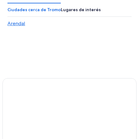
Hoteles con spa en Provincia de Aust-Agder
Ciudades cerca de Tromo
Lugares de interés
Hoteles baratos en Provincia de Aust-Agder
Arendal
Hoteles en Provincia de Aust-Agder
Hoteles de Independent en Akland
Hoteles en His
Hoteles en Gjeving
Hoteles en Tvedestrand
Campings en Songe
Hoteles en Songe
Hoteles en Birkeland
Hoteles en Lyngør
Hoteles en Froland
Apartamentos en Arendal
Hoteles en Arendal
Hoteles cerca de Parque Zoológico de Kristiansand