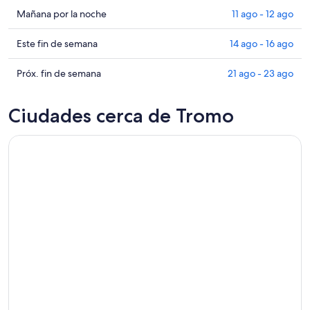
en
Consultar
Mañana por la noche
11 ago - 12 ago
Tromo
precios
para
en
Consultar
Este fin de semana
14 ago - 16 ago
hoy,
Tromo
precios
10
para
en
Consultar
Próx. fin de semana
21 ago - 23 ago
ago
mañana
Tromo
precios
-
por
para
en
Ciudades cerca de Tromo
11
la
este
Tromo
ago
noche,
fin
para
11
de
el
ago
semana,
próximo
-
14
fin
12
ago
de
ago
-
semana,
16
21
ago
ago
-
23
ago