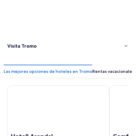
Visita Tromo
Las mejores opciones de hoteles en Tromo
Rentas vacacionales
Hotell Arendal
Comfort Ho