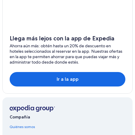
Hoteles con bar en Fevik
Hoteles en Fevik
Hoteles en Øvre Ramse
Hoteles en Helldal
Llega más lejos con la app de Expedia
Ahorra aún más: obtén hasta un 20% de descuento en
hoteles seleccionados al reservar en la app. Nuestras ofertas
en la app te permiten ahorrar para que puedas viajar más y
administrar todo desde donde estés.
Ir a la app
Compañía
Quiénes somos