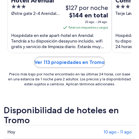
Hotell Arendal
Comfort
3
$127 por noche
3
out
out
Østre gate 2-4 Arendal
Terje Løvås 
El
$144 en total
Agder
Grimstad
of
of
precio
23 ago. - 24 ago.
5
5
es
Total con impuestos y cargos
de
Hospédate en este apart-hotel en Arendal.
Hospédate e
$144
Tendrás a tu disposición desayuno incluido, wifi
tu disposici
gratis y servicio de limpieza diario. Estarás muy
en
24 horas y 
cerca de atracciones ...
atracciones .
total
por
Ver 113 propiedades en Tromo
noche
del
Precio más bajo por noche encontrado en las últimas 24 horas, con base
23
en una estancia de 1 noche para 2 adultos. Los precios y la disponibilidad
están sujetos a cambios. Aplican términos adicionales.
ago
al
24
ago
Disponibilidad de hoteles en
Tromo
Consultar
Hoy
10 ago - 11 ago
precios