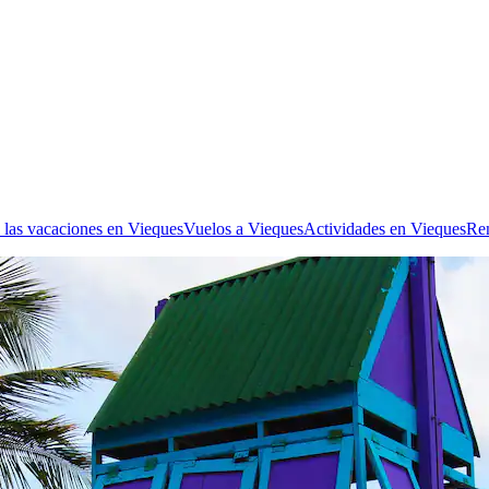
 las vacaciones en Vieques
Vuelos a Vieques
Actividades en Vieques
Ren