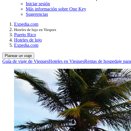
Iniciar sesión
Más información sobre One Key
Sugerencias
Expedia.com
Hoteles de lujo en Vieques
Puerto Rico
Hoteles de lujo
Expedia.com
Planear un viaje
Guía de viaje de Vieques
Hoteles en Vieques
Rentas de hospedaje para