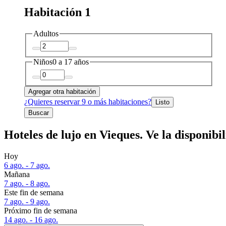
Habitación 1
Adultos
Niños
0 a 17 años
Agregar otra habitación
¿Quieres reservar 9 o más habitaciones?
Listo
Buscar
Hoteles de lujo en Vieques. Ve la disponibi
Hoy
6 ago. - 7 ago.
Mañana
7 ago. - 8 ago.
Este fin de semana
7 ago. - 9 ago.
Próximo fin de semana
14 ago. - 16 ago.