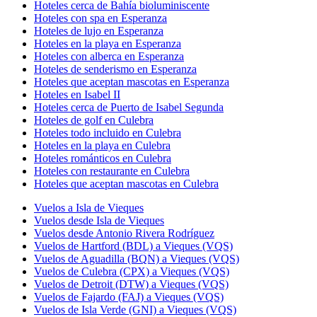
Hoteles cerca de Bahía bioluminiscente
Hoteles con spa en Esperanza
Hoteles de lujo en Esperanza
Hoteles en la playa en Esperanza
Hoteles con alberca en Esperanza
Hoteles de senderismo en Esperanza
Hoteles que aceptan mascotas en Esperanza
Hoteles en Isabel II
Hoteles cerca de Puerto de Isabel Segunda
Hoteles de golf en Culebra
Hoteles todo incluido en Culebra
Hoteles en la playa en Culebra
Hoteles románticos en Culebra
Hoteles con restaurante en Culebra
Hoteles que aceptan mascotas en Culebra
Vuelos a Isla de Vieques
Vuelos desde Isla de Vieques
Vuelos desde Antonio Rivera Rodríguez
Vuelos de Hartford (BDL) a Vieques (VQS)
Vuelos de Aguadilla (BQN) a Vieques (VQS)
Vuelos de Culebra (CPX) a Vieques (VQS)
Vuelos de Detroit (DTW) a Vieques (VQS)
Vuelos de Fajardo (FAJ) a Vieques (VQS)
Vuelos de Isla Verde (GNI) a Vieques (VQS)