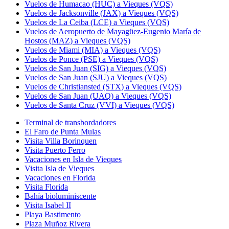
Vuelos de Humacao (HUC) a Vieques (VQS)
Vuelos de Jacksonville (JAX) a Vieques (VQS)
Vuelos de La Ceiba (LCE) a Vieques (VQS)
Vuelos de Aeropuerto de Mayagüez-Eugenio María de
Hostos (MAZ) a Vieques (VQS)
Vuelos de Miami (MIA) a Vieques (VQS)
Vuelos de Ponce (PSE) a Vieques (VQS)
Vuelos de San Juan (SIG) a Vieques (VQS)
Vuelos de San Juan (SJU) a Vieques (VQS)
Vuelos de Christiansted (STX) a Vieques (VQS)
Vuelos de San Juan (UAQ) a Vieques (VQS)
Vuelos de Santa Cruz (VVI) a Vieques (VQS)
Terminal de transbordadores
El Faro de Punta Mulas
Visita Villa Borinquen
Visita Puerto Ferro
Vacaciones en Isla de Vieques
Visita Isla de Vieques
Vacaciones en Florida
Visita Florida
Bahía bioluminiscente
Visita Isabel II
Playa Bastimento
Plaza Muñoz Rivera