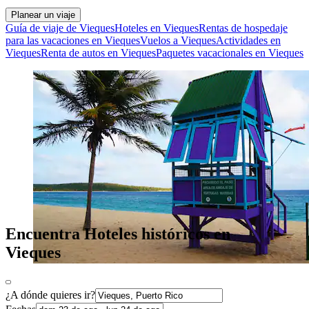
Planear un viaje
Guía de viaje de Vieques
Hoteles en Vieques
Rentas de hospedaje
para las vacaciones en Vieques
Vuelos a Vieques
Actividades en
Vieques
Renta de autos en Vieques
Paquetes vacacionales en Vieques
Encuentra Hoteles históricos en
Vieques
¿A dónde quieres ir?