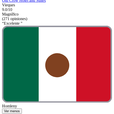
Old Crow Hotel and Suites
Vieques
9.0/10
Magnífico
(271 opiniones)
“Excelente ”
Homleny
Ver menos