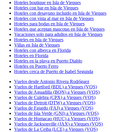
Hoteles boutique en Isla de Vieques
Hoteles con bar en Isla de Vieques
Hoteles con desayuno incluido en Isla de Vieques
Hoteles con vista al mar en Isla de Vieques
Hoteles para bodas en Isla de Vieques
Hoteles que aceptan mascotas en Isla de Vieques
Vacaciones solo para adultos en Isla de Vieques
Hoteles en Isla de Vieques
Villas en Isla de Vieques
Hoteles con alberca en Florida
Hoteles en Florida
Hoteles en la playa en Puerto Diablo
Hoteles en Puerto Ferro
Hoteles cerca de Puerto de Isabel Segunda
Vuelos desde Antonio Rivera Rodríguez
Vuelos de Hartford (BDL) a Vieques (VQS)
Vuelos de Aguadilla (BQN) a Vieques (VQS)
Vuelos de Culebra (CPX) a Vieques (VQS)
Vuelos de Detroit (DTW) a Vieques (VQS)
Vuelos de Fajardo (FAJ) a Vieques (VQS)
Vuelos de Isla Verde (GNI) a Vieques (VQS)
Vuelos de Humacao (HUC) a Vieques (VQS)
Vuelos de Jacksonville (JAX) a Vieques (VQS)
Vuelos de La Ceiba (LCE) a Vieques (VQS)