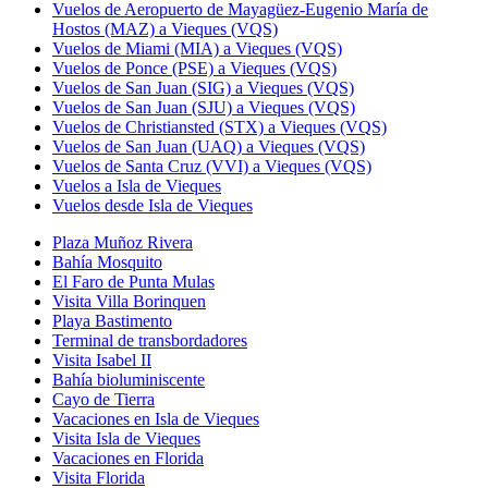
Vuelos de Aeropuerto de Mayagüez-Eugenio María de
Hostos (MAZ) a Vieques (VQS)
Vuelos de Miami (MIA) a Vieques (VQS)
Vuelos de Ponce (PSE) a Vieques (VQS)
Vuelos de San Juan (SIG) a Vieques (VQS)
Vuelos de San Juan (SJU) a Vieques (VQS)
Vuelos de Christiansted (STX) a Vieques (VQS)
Vuelos de San Juan (UAQ) a Vieques (VQS)
Vuelos de Santa Cruz (VVI) a Vieques (VQS)
Vuelos a Isla de Vieques
Vuelos desde Isla de Vieques
Plaza Muñoz Rivera
Bahía Mosquito
El Faro de Punta Mulas
Visita Villa Borinquen
Playa Bastimento
Terminal de transbordadores
Visita Isabel II
Bahía bioluminiscente
Cayo de Tierra
Vacaciones en Isla de Vieques
Visita Isla de Vieques
Vacaciones en Florida
Visita Florida