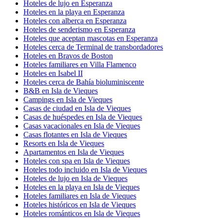
Hoteles de lujo en Esperanza
Hoteles en la playa en Esperanza
Hoteles con alberca en Esperanza
Hoteles de senderismo en Esperanza
Hoteles que aceptan mascotas en Esperanza
Hoteles cerca de Terminal de transbordadores
Hoteles en Bravos de Boston
Hoteles familiares en Villa Flamenco
Hoteles en Isabel II
Hoteles cerca de Bahía bioluminiscente
B&B en Isla de Vieques
Campings en Isla de Vieques
Casas de ciudad en Isla de Vieques
Casas de huéspedes en Isla de Vieques
Casas vacacionales en Isla de Vieques
Casas flotantes en Isla de Vieques
Resorts en Isla de Vieques
Apartamentos en Isla de Vieques
Hoteles con spa en Isla de Vieques
Hoteles todo incluido en Isla de Vieques
Hoteles de lujo en Isla de Vieques
Hoteles en la playa en Isla de Vieques
Hoteles familiares en Isla de Vieques
Hoteles históricos en Isla de Vieques
Hoteles románticos en Isla de Vieques