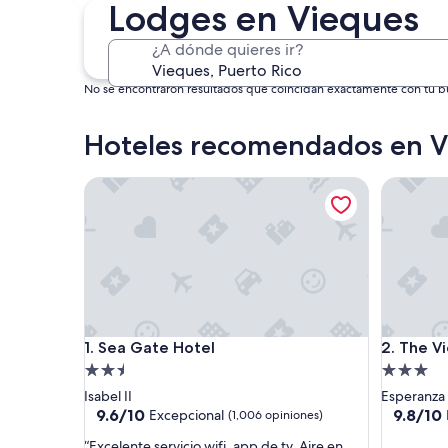
4 sept. - 6 sept.
Lodges en Vieques
¿A dónde quieres ir?
No se encontraron resultados que coincidan exactamente con tu bús
Hoteles recomendados en V
Sea Gate Hotel
The Vieq
Sea Gate Hotel
The Vieq
1. Sea Gate Hotel
2. The V
Propiedad
Propieda
de
de
Isabel II
Esperanza
2.5
3.0
9.6
9.8
9.6/10
9.8/10
Excepcional
(1,006 opiniones)
de
de
estrellas
estrellas
“
“Excelente servicio wifi, app de tv. Aire en