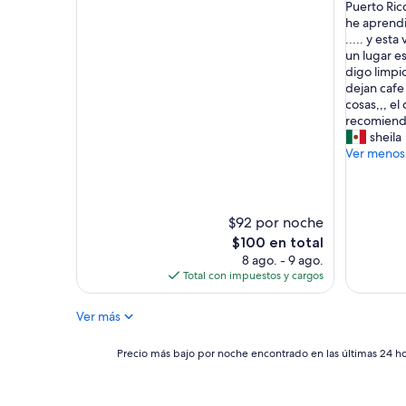
s
Puerto Rico 
Bueno,
Excelent
d
a
he aprendi
(293
(539
e
l
..... y es
opiniones)
opinione
t
u
un lugar e
v
d
digo limpio
.
o
dejan cafe 
A
s
cosas,,, el
i
a
recomiendo
r
t
sheila
e
o
Ver menos
e
d
n
o
m
s
u
.
$92 por noche
y
.
El
$100 en total
b
.
precio
8 ago. - 9 ago.
u
s
actual
Total con impuestos y cargos
e
o
es
n
y
de
a
t
Ver más
$100
s
u
c
r
Precio
Precio más bajo por noche encontrado en las últimas 24 hor
o
i
más
n
s
bajo
d
t
por