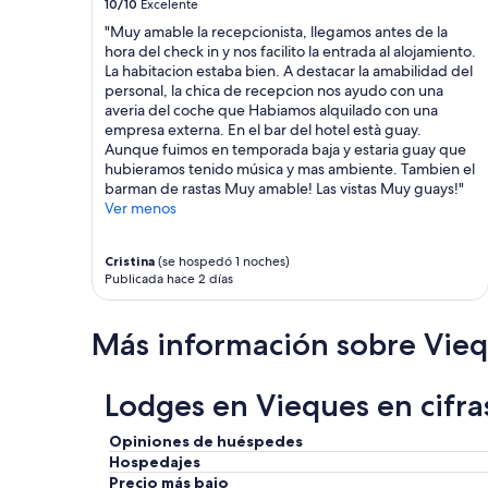
10/10
Excelente
o
a
a
"Muy amable la recepcionista, llegamos antes de la
cambios.
V
hora del check in y nos facilito la entrada al alojamiento.
Aplican
i
La habitacion estaba bien. A destacar la amabilidad del
términos
e
personal, la chica de recepcion nos ayudo con una
adicionales.
q
averia del coche que Habiamos alquilado con una
u
empresa externa. En el bar del hotel està guay.
e
Aunque fuimos en temporada baja y estaria guay que
s
hubieramos tenido música y mas ambiente. Tambien el
.
barman de rastas Muy amable! Las vistas Muy guays!"
.
Ver menos
a
l
Cristina
(se hospedó 1 noches)
v
Publicada hace 2 días
i
s
i
Más información sobre Vie
t
a
r
Lodges en Vieques en cifra
l
a
Opiniones de huéspedes
i
s
Hospedajes
l
Precio más bajo