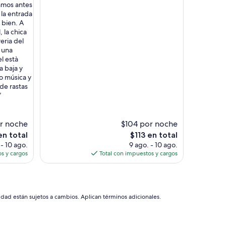
amos antes
Muy
o la entrada
bueno,
 bien. A
(477
 la chica
opiniones)
eria del
 una
l està
 baja y
o música y
de rastas
”
r noche
$104 por noche
El
en total
$113 en total
o
precio
 - 10 ago.
9 ago. - 10 ago.
actual
s y cargos
Total con impuestos y cargos
es
de
$113
idad están sujetos a cambios. Aplican términos adicionales.