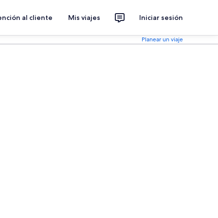
nción al cliente
Mis viajes
Iniciar sesión
Planear un viaje