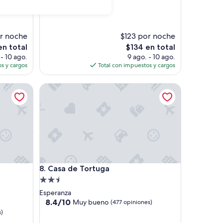
de
estrellas
10,
Excelente,
(675
r noche
$123 por noche
opiniones)
El
en total
$134 en total
precio
 - 10 ago.
9 ago. - 10 ago.
actual
s y cargos
Total con impuestos y cargos
es
de
esthouse
Casa de Tortuga
$134
esthouse
Casa de Tortuga
8. Casa de Tortuga
Propiedad
de
Esperanza
2.5
8.4
8.4/10
Muy bueno
(477 opiniones)
de
estrellas
s)
10,