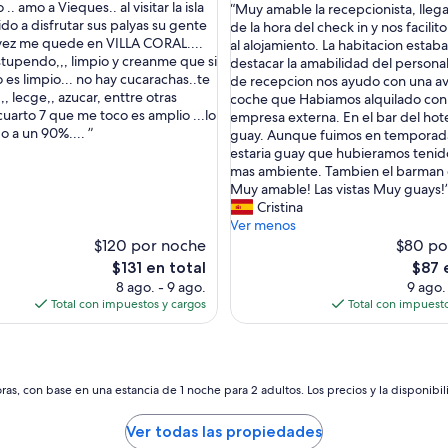
.. amo a Vieques.. al visitar la isla
“
“Muy amable la recepcionista, lleg
e,
10,
do a disfrutar sus palyas su gente
M
de la hora del check in y nos facilit
Muy
ta vez me quede en VILLA CORAL....
u
al alojamiento. La habitacion estaba
s)
bueno,
stupendo,,, limpio y creanme que si
y
destacar la amabilidad del personal,
(125
 es limpio... no hay cucarachas..te
a
de recepcion nos ayudo con una av
opiniones)
,, lecge,, azucar, enttre otras
m
coche que Habiamos alquilado con
 cuarto 7 que me toco es amplio ...lo
a
empresa externa. En el bar del hote
 a un 90%.... ”
b
guay. Aunque fuimos en temporada
l
estaria guay que hubieramos tenid
e
mas ambiente. Tambien el barman 
l
Muy amable! Las vistas Muy guays!
a
Cristina
r
Ver menos
e
$120 por noche
$80 po
c
El
El
$131 en total
$87 
e
precio
preci
8 ago. - 9 ago.
9 ago.
p
actual
actual
Total con impuestos y cargos
Total con impuesto
c
es
es
i
de
de
o
$131
$87
n
i
as, con base en una estancia de 1 noche para 2 adultos. Los precios y la disponibil
s
t
Ver todas las propiedades
a