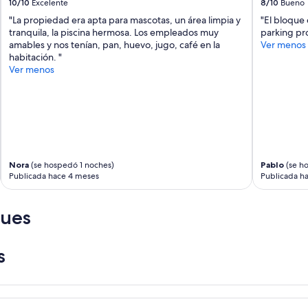
10/10
Excelente
8/10
Bueno
c
"La propiedad era apta para mascotas, un área limpia y
"El bloque 
h
tranquila, la piscina hermosa. Los empleados muy
parking pro
e
amables y nos tenían, pan, huevo, jugo, café en la
Ver menos
c
habitación. "
k
Ver menos
i
n
y
n
o
s
f
a
Nora
(se hospedó 1 noches)
Pablo
(se h
c
Publicada hace 4 meses
Publicada h
i
l
i
ques
t
o
l
s
a
e
n
t
r