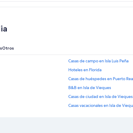
a
d
a
a
l
ia
a
l
o
j
s
Otros
a
m
Casas de campo en Isla Luis Peña
i
e
Hoteles en Florida
n
Casas de huéspedes en Puerto Rea
t
o
B&B en Isla de Vieques
.
L
Casas de ciudad en Isla de Vieques
a
Casas vacacionales en Isla de Vieq
h
a
Resorts en Isla de Vieques
b
i
Hoteles con spa en Isla de Vieques
t
Hoteles de lujo en Isla de Vieques
a