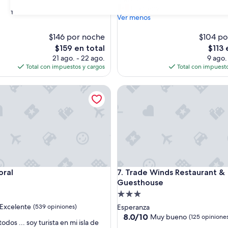
10,
E
Homleny
nal,
Magnífico,
31
x
Ver menos
(270
c
s)
opiniones)
e
$146 por noche
$104 po
l
El
El
$159 en total
$113 
e
precio
precio
21 ago. - 22 ago.
9 ago.
n
actual
actual
Total con impuestos y cargos
Total con impuesto
t
es
es
e
de
de
l
Trade Winds Restaurant & Gu
”
$159
$113
l
Trade Winds Restaurant & Gu
oral
7. Trade Winds Restaurant &
Guesthouse
d
Propiedad
de
Excelente
(539 opiniones)
Esperanza
3.0
8.0
8.0/10
Muy bueno
(125 opinione
todos ... soy turista en mi isla de
de
estrellas