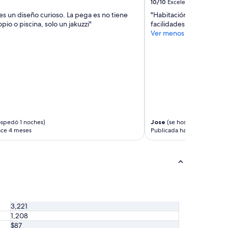
10/10
Excelente
es un diseño curioso. La pega es no tiene
"Habitación súper limpia 
pio o piscina, solo un jakuzzi"
facilidades también, el p
Ver menos
ospedó 1 noches)
Jose
(se hospedó 2 noches
ace 4 meses
Publicada hace 5 meses
3,221
1,208
$87