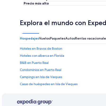
a
Precio más alto
h
e
a
p
Explora el mundo con Exped
r
e
n
d
Hospedajes
Vuelos
Paquetes
Autos
Rentas vacacionale
i
d
Hoteles en Bravos de Boston
o
a
Hoteles con alberca en Florida
d
i
B&B en Puerto Real
s
Condominios en Puerto Real
f
r
Campings en Isla de Vieques
u
t
Casas de huéspedes en Isla de Vieques
a
Casas flotantes en Isla de Vieques
r
s
Apartamentos en Isla de Vieques
u
s
Hoteles todo incluido en Isla de Vieques