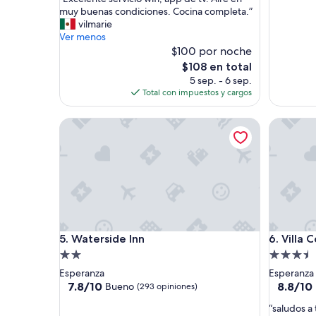
10,
10,
E
muy buenas condiciones. Cocina completa.”
Excepcional,
Excepcio
x
vilmarie
(1,006
(571
c
Ver menos
opiniones)
opinione
e
$100 por noche
l
El
$108 en total
e
precio
5 sep. - 6 sep.
n
actual
Total con impuestos y cargos
t
es
e
de
Waterside Inn
Villa Cora
s
$108
e
r
v
i
c
i
o
w
Waterside Inn
Villa Cora
5. Waterside Inn
6. Villa C
i
f
Propiedad
Propieda
i
de
de
Esperanza
Esperanza
,
2.0
3.5
7.8
8.8
7.8/10
8.8/10
Bueno
(293 opiniones)
a
de
de
estrellas
estrellas
p
“
“saludos a 
10,
10,
p