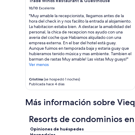
Trade Winds Restaurant & Guesthouse
10/10
Excelente
"Muy amable la recepcionista, llegamos antes de la
hora del check in y nos facilito la entrada al alojamiento.
La habitacion estaba bien. A destacar la amabilidad del
personal, la chica de recepcion nos ayudo con una
averia del coche que Habiamos alquilado con una
empresa externa. En el bar del hotel està guay.
Aunque fuimos en temporada baja y estaria guay que
hubieramos tenido música y mas ambiente. Tambien el
barman de rastas Muy amable! Las vistas Muy guays!"
Ver menos
Cristina
(se hospedó 1 noches)
Publicada hace 4 días
Más información sobre Vie
Resorts de condominios en 
Opiniones de huéspedes
Hospedajes