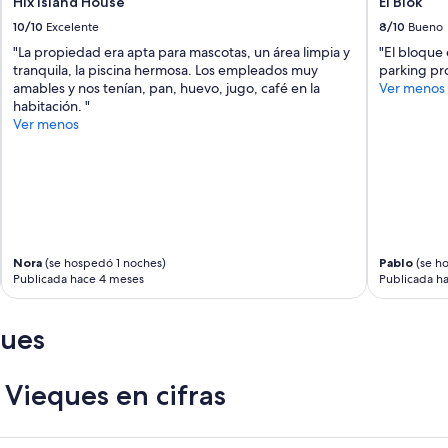
Hix Island House
El Blok
,
10/10
Excelente
8/10
Bueno
e
l
"La propiedad era apta para mascotas, un área limpia y
"El bloque 
p
tranquila, la piscina hermosa. Los empleados muy
parking pro
e
amables y nos tenían, pan, huevo, jugo, café en la
Ver menos
r
habitación. "
s
Ver menos
o
n
a
l
1
0
/
Nora
(se hospedó 1 noches)
Pablo
(se h
1
Publicada hace 4 meses
Publicada h
0
”
ques
Vieques en cifras