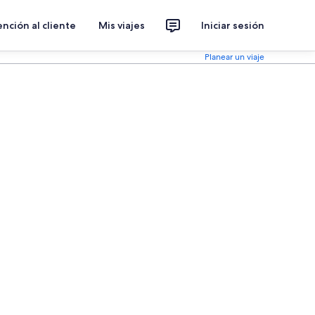
nción al cliente
Mis viajes
Iniciar sesión
Planear un viaje