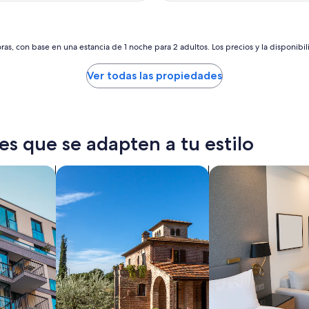
r
de
de
l
$100
$160
i
m
as, con base en una estancia de 1 noche para 2 adultos. Los precios y la disponibil
p
i
Ver todas las propiedades
a
e
l
l
u
es que se adapten a tu estilo
g
a
r
tos
Buscar villas
Buscar apart-hotele
e
s
t
á
s
ú
p
e
r
l
i