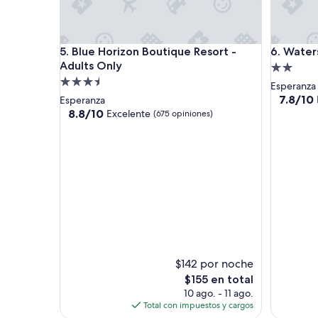
d
e
t
Blue Horizon Boutique Resort - Adults Only
Watersid
v
5. Blue Horizon Boutique Resort -
6. Water
.
Adults Only
Propieda
A
Propiedad
de
Esperanza
i
de
2.0
7.8
7.8/10
Esperanza
r
de
3.5
8.8
estrellas
8.8/10
Excelente
(675 opiniones)
e
10,
de
estrellas
e
Bueno,
10,
n
(293
Excelente,
m
opinione
(675
u
opiniones)
y
b
u
e
n
a
s
$142 por noche
c
El
$155 en total
o
precio
10 ago. - 11 ago.
n
actual
Total con impuestos y cargos
d
es