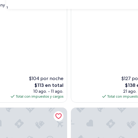
10,
ny
o,
Excepcional,
31
(571
s)
opiniones)
$104 por noche
$127 p
El
El
$113 en total
$138 
precio
precio
10 ago. - 11 ago.
21 ago.
actual
actual
Total con impuestos y cargos
Total con impuesto
es
es
de
de
e Inn
Club Vieques - Adults Only Re
$113
$138