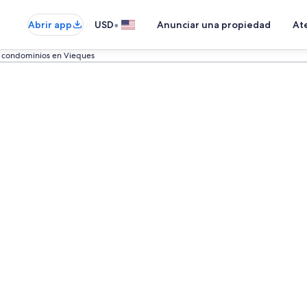
•
Abrir app
USD
Anunciar una propiedad
Ate
e condominios en Vieques