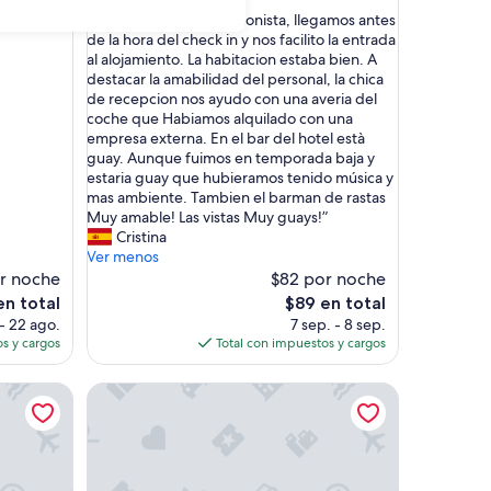
de
estrellas
“
“Muy amable la recepcionista, llegamos antes
10,
M
de la hora del check in y nos facilito la entrada
Muy
u
al alojamiento. La habitacion estaba bien. A
bueno,
y
destacar la amabilidad del personal, la chica
(125
a
de recepcion nos ayudo con una averia del
opiniones)
m
coche que Habiamos alquilado con una
a
empresa externa. En el bar del hotel està
b
guay. Aunque fuimos en temporada baja y
l
estaria guay que hubieramos tenido música y
e
mas ambiente. Tambien el barman de rastas
l
Muy amable! Las vistas Muy guays!”
a
Cristina
r
Ver menos
e
or noche
$82 por noche
c
El
en total
$89 en total
e
precio
 - 22 ago.
7 sep. - 8 sep.
p
actual
s y cargos
Total con impuestos y cargos
c
es
i
de
sort - LGBT Friendly
Villa Coral
o
$89
n
i
s
t