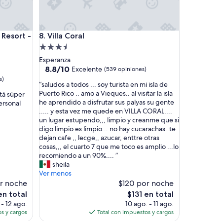
a
,
l
l
sort - LGBT Friendly
Villa Coral
 Resort -
8. Villa Coral
e
g
Propiedad
a
de
Esperanza
m
3.5
8.8
8.8/10
Excelente
(539 opiniones)
o
de
estrellas
s)
s
“
“saludos a todos ... soy turista en mi isla de
10,
a
s
Puerto Rico .. amo a Vieques.. al visitar la isla
stá súper
Excelente,
n
a
he aprendido a disfrutar sus palyas su gente
personal
(539
t
l
..... y esta vez me quede en VILLA CORAL....
opiniones)
e
u
un lugar estupendo,,, limpio y creanme que si
s
d
digo limpio es limpio... no hay cucarachas..te
d
o
dejan cafe ,, lecge,, azucar, enttre otras
e
s
cosas,,, el cuarto 7 que me toco es amplio ...lo
l
a
recomiendo a un 90%.... ”
a
t
sheila
h
o
Ver menos
o
d
r noche
$120 por noche
r
o
El
en total
$131 en total
a
s
precio
 - 12 ago.
10 ago. - 11 ago.
d
.
actual
s y cargos
Total con impuestos y cargos
e
.
es