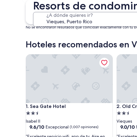
30 oct. - 1 nov.
Resorts de condomin
¿A dónde quieres ir?
No se encontraron resultados que coincidan exactamente con tu bús
Hoteles recomendados en V
Sea Gate Hotel
Old Crow
Sea Gate Hotel
Old Crow
1. Sea Gate Hotel
2. Old C
Propiedad
Propieda
de
de
Isabel II
Vieques
2.5
2.5
9.6
9.0
9.6/10
9.0/10
Excepcional
(1,007 opiniones)
de
de
estrellas
estrellas
“
“
“Excelente servicio wifi, app de tv. Aire en
“Excelente