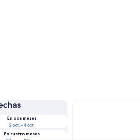
fechas
En dos meses
2 oct. - 4 oct.
En cuatro meses