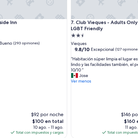
e Inn
Club Vieques - Adults Only Re
side Inn
7. Club Vieques - Adults Only
LGBT Friendly
d
Propiedad
de
Bueno
(293 opiniones)
Vieques
2.5
9.8
9.8/10
Excepcional
(127 opinione
de
estrellas
“
“Habitación súper limpia el lugar e
10,
H
lindo y las facilidades también, el 
Excepcional,
a
10/10 ”
s)
(127
b
Jose
opiniones)
i
Ver menos
t
a
c
i
ó
$92 por noche
n
$146 po
s
El
El
$100 en total
$160 
ú
precio
precio
10 ago. - 11 ago.
11 ago.
p
actual
actual
Total con impuestos y cargos
Total con impuesto
e
es
es