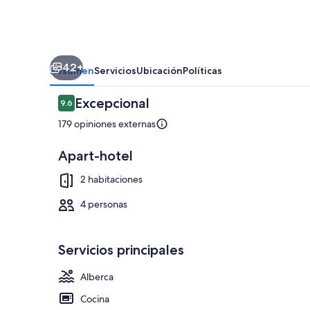
42+
Resumen
Servicios
Ubicación
Políticas
Opiniones
Excepcional
9.6
9.6 de 10,
179 opiniones externas
Apart-hotel
Sauna
2 habitaciones
4 personas
Servicios principales
Alberca
Cocina