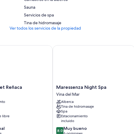
Otros de los servicios que también disfrutarás incluyen:
Sauna
Baños con tinas profundas y secadoras de cabello
Servicios de spa
Televisiones LCD de 43 pulgadas con canales por cable
Tina de hidromasaje
Áreas de comedor independiente, cocinas y congeladores o re
Ver todos los servicios de la propiedad
t Reñaca
Maressenza Night Spa
Maressenza
set Reñaca
Maressenza Night Spa
Night
Vina del Mar
Spa
nto
Alberca
Vina
Tina de hidromasaje
del
Spa
Mar
e libre
Estacionamiento
incluido
8.0
nal
Muy bueno
8.0
de
s
6 opiniones