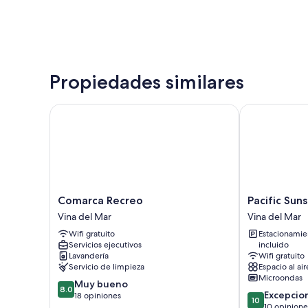
Propiedades similares
Comarca Recreo
Pacific Sunse
Comarca
Pacific
Comarca Recreo
Pacific Sun
Recreo
Sunset
Vina del Mar
Vina del Mar
Vina
Reñaca
Wifi gratuito
Estacionamie
del
Vina
Servicios ejecutivos
incluido
Mar
del
Lavandería
Wifi gratuito
Mar
Servicio de limpieza
Espacio al air
Microondas
8.0
Muy bueno
8.0
10.0
Excepcio
de
18 opiniones
10
de
10 opinione