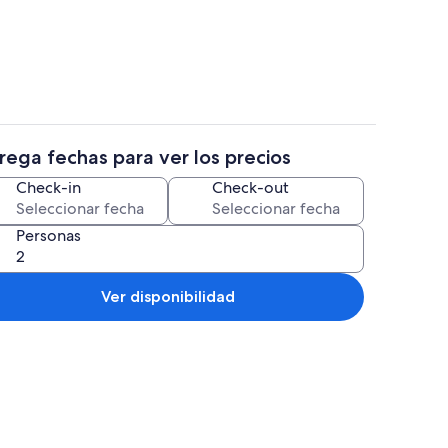
tio
Bar deportivo
rega fechas para ver los precios
 en el lobby
Alberca al aire libre y camastros
Check-in
Check-out
Personas
Ver disponibilidad