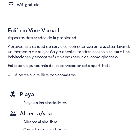
Wifi gratuito
Edificio Vive Viana I
Aspectos destacados de la propiedad
Aprovecha la calidad de servicios, como terraza en la azotea, lavander
un momento de relajación y bienestar, tendrás acceso a sauna o tina 
habitaciones y encontrarás diversos servicios, como gimnasio.
Estos son algunos más de los servicios en este apart-hotel:
Alberca al aire libre con camastros
Estacionamiento gratis
Recepción disponible las 24 horas, sala de juntas y elevador
Playa
Asadores y servicio de concierge
Playa en los alrededores
Características de la habitación
Alberca/spa
Todas las habitaciones de Edificio Vive Viana I ofrecen amenidades 
Alberca al aire libre
amueblado, además de algunos detalles adicionales, como wifi gra
Camastros en la alberca