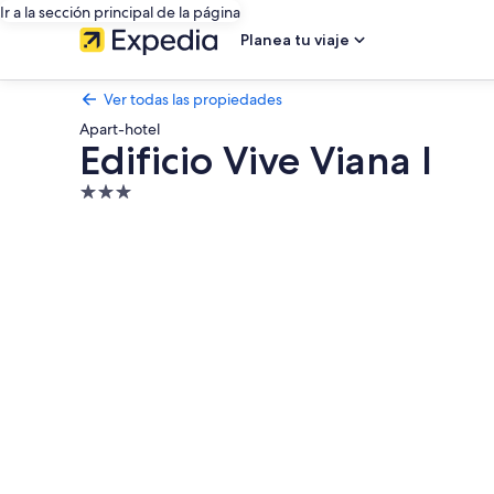
Ir a la sección principal de la página
Planea tu viaje
Ver todas las propiedades
Apart-hotel
Edificio Vive Viana I
Propiedad
de
Galería
3.0
de
estrellas
fotos
de
Edificio
Vive
Viana
I