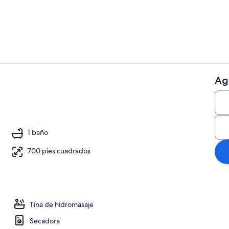
Terraza o pa
Ag
Sala de estar
1 baño
700 pies cuadrados
Tina de hidromasaje
Secadora