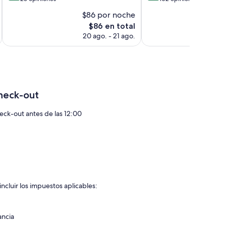
10,
10,
$86 por noche
$
Excelente,
Muy
El
$86 en total
28
bueno,
precio
opiniones
102
20 ago. - 21 ago.
actual
opiniones
es
de
$86
heck-out
eck-out antes de las 12:00
ncluir los impuestos aplicables:
ancia