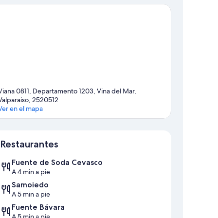
Viana 0811, Departamento 1203, Vina del Mar,
Valparaiso, 2520512
Ver en el mapa
Sección del mapa
Restaurantes
Fuente de Soda Cevasco
A 4 min a pie
Samoiedo
A 5 min a pie
Fuente Bávara
A 5 min a pie