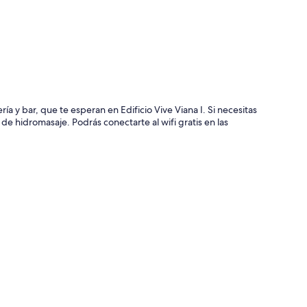
ía y bar, que te esperan en Edificio Vive Viana I. Si necesitas
de hidromasaje. Podrás conectarte al wifi gratis en las
que incluyen ropa de cama de alta calidad y balcón
tis y área de comedor independiente.