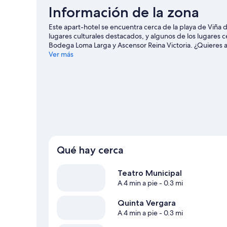
Información de la zona
Este apart-hotel se encuentra cerca de la playa de Viña 
lugares culturales destacados, y algunos de los lugares
Bodega Loma Larga y Ascensor Reina Victoria. ¿Quieres as
el calendario de Club Deportivo de Valparaíso o Sausalit
Ver más
Ver más apart-hoteles en Viña del Mar
Qué hay cerca
Teatro Municipal
A 4 min a pie
- 0.3 mi
Quinta Vergara
A 4 min a pie
- 0.3 mi