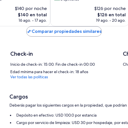
10,
$140 por noche
$126 por noche
Muy
El
El
$140 en total
$126 en total
bueno,
precio
precio
6
16 ago. - 17 ago.
19 ago. - 20 ago.
actual
actual
opiniones
es
es
Comparar propiedades similares
de
de
$140
$126
Check-in
C
Inicio de check-in: 15:00. Fin de check-in 00:00
Ch
Edad mínima para hacer el check-in: 18 años
Ver todas las políticas
Cargos
Deberás pagar los siguientes cargos en la propiedad, que podrían i
Depósito en efectivo: USD 100.0 por estancia
Cargo por servicio de limpieza: USD 30 por hospedaje, por est