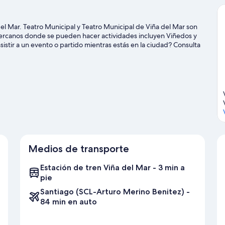
del Mar. Teatro Municipal y Teatro Municipal de Viña del Mar son
 cercanos donde se pueden hacer actividades incluyen Viñedos y
istir a un evento o partido mientras estás en la ciudad? Consulta
o Stadium.
Visita nuestra guía de Viña del Mar
Medios de transporte
Estación de tren Viña del Mar - 3 min a
pie
Santiago (SCL-Arturo Merino Benitez) -
84 min en auto