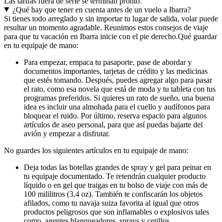
Las tarifas fuera de serie se terminan pronto.
¿Qué hay que tener en cuenta antes de un vuelo a Ibarra?
Si tienes todo arreglado y sin importar tu lugar de salida, volar puede
resultar un momento agradable. Reunimos estos consejos de viaje
para que tu vacación en Ibarra inicie con el pie derecho.
Qué guardar
en tu equipaje de mano:
Para empezar, empaca tu pasaporte, pase de abordar y
documentos importantes, tarjetas de crédito y las medicinas
que estés tomando. Después, puedes agregar algo para pasar
el rato, como esa novela que está de moda y tu tableta con tus
programas preferidos. Si quieres un rato de sueño, una buena
idea es incluir una almohada para el cuello y audífonos para
bloquear el ruido. Por último, reserva espacio para algunos
artículos de aseo personal, para que así puedas bajarte del
avión y empezar a disfrutar.
No guardes los siguientes artículos en tu equipaje de mano:
Deja todas las botellas grandes de spray y gel para peinar en
tu equipaje documentado. Te retendrán cualquier producto
líquido o en gel que traigas en tu bolso de viaje con más de
100 mililitros (3.4 oz). También te confiscarán los objetos
afilados, como tu navaja suiza favorita al igual que otros
productos peligrosos que son inflamables o explosivos tales
como, agentes blanqueadores, sprays y cerillos.