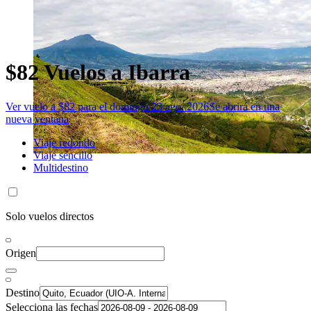
$82 Vuelos a Ibarra
Ver vuelo a $82 para el domingo 23 ago. 2026
Se abrirá en una
nueva ventana
Viaje redondo
Viaje sencillo
Multidestino
Solo vuelos directos
Origen
Destino
Selecciona las fechas