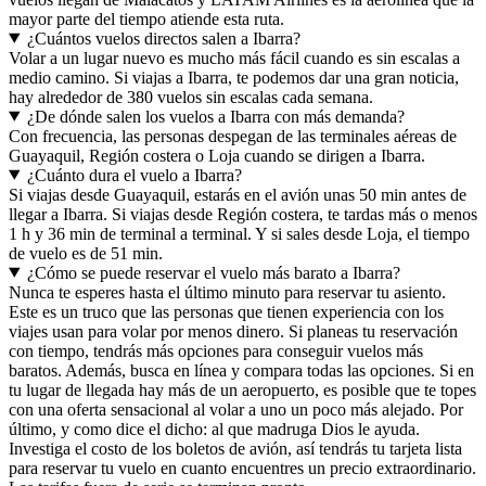
mayor parte del tiempo atiende esta ruta.
¿Cuántos vuelos directos salen a Ibarra?
Volar a un lugar nuevo es mucho más fácil cuando es sin escalas a
medio camino. Si viajas a Ibarra, te podemos dar una gran noticia,
hay alrededor de 380 vuelos sin escalas cada semana.
¿De dónde salen los vuelos a Ibarra con más demanda?
Con frecuencia, las personas despegan de las terminales aéreas de
Guayaquil, Región costera o Loja cuando se dirigen a Ibarra.
¿Cuánto dura el vuelo a Ibarra?
Si viajas desde Guayaquil, estarás en el avión unas 50 min antes de
llegar a Ibarra. Si viajas desde Región costera, te tardas más o menos
1 h y 36 min de terminal a terminal. Y si sales desde Loja, el tiempo
de vuelo es de 51 min.
¿Cómo se puede reservar el vuelo más barato a Ibarra?
Nunca te esperes hasta el último minuto para reservar tu asiento.
Este es un truco que las personas que tienen experiencia con los
viajes usan para volar por menos dinero. Si planeas tu reservación
con tiempo, tendrás más opciones para conseguir vuelos más
baratos. Además, busca en línea y compara todas las opciones. Si en
tu lugar de llegada hay más de un aeropuerto, es posible que te topes
con una oferta sensacional al volar a uno un poco más alejado. Por
último, y como dice el dicho: al que madruga Dios le ayuda.
Investiga el costo de los boletos de avión, así tendrás tu tarjeta lista
para reservar tu vuelo en cuanto encuentres un precio extraordinario.