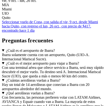
vie, 9 oct. - lun, 26 oct.
MIA
Miami
UIO
Quito
Seleccionar vuelo de Copa, con salida el vie, 9 oct. desde Miami
hacia Quito, con regreso el lun, 26 oct., con precio de $417.
encontrado hace 1 día
Preguntas frecuentes
¿Cuál es el aeropuerto de Ibarra?
Ibarra solamente cuenta con un aeropuerto, Quito (UIO-A.
Internacional Mariscal Sucre).
¿Cuál es el mejor aeropuerto para viajar a Ibarra?
Con una terminal aérea que ofrece servicio a Ibarra, será muy rápido
descubrir el mejor vuelo. Tu destino será A. Internacional Mariscal
Sucre (UIO), que queda a más o menos 60 km del centro.
¿Cuántas aerolíneas vuelan a Ibarra?
Hay un total de 14 aerolíneas que conectan a Ibarra con 20
aeropuertos alrededor del mundo.
¿Qué aerolíneas vuelan a Ibarra?
Con frecuencia, las personas prefieren volar con LATAM Airlines,
AVIANCA y Equair cuando van a Ibarra. La mayoría de estos
vuelos llegan de Malacatos y LATAM Airlines es la aerolínea que la