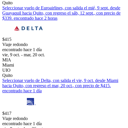
Quito
Seleccionar vuelo de Euroairlines, con salida el mié, 9 sept. desde
Guayaquil hacia Quito, con regreso el sáb, 12 sept., con precio de
$339. encontrado hace 2 horas
$415
Viaje redondo
encontrado hace 1 día
vie, 9 oct. - mar, 20 oct.
MIA
Miami
UIO
Quito
Seleccionar vuelo de Delta, con salida el vie, 9 oct. desde Miami
hacia Quito, con regreso el mar, 20 oct., con precio de $415.
encontrado hace 1 día
$417
Viaje redondo
encontrado hace 1 día