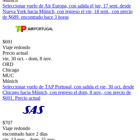
Múnich
Seleccionar vuelo de Air Europa, con salida el jue, 17 sept. desde
Nueva York hacia Múnich, con regreso el vie, 18 sept., con precio
de $689. encontrado hace 3 horas
$691
Viaje redondo
Precio actual
vie, 30 oct. - dom, 8 nov.
ORD
Chicago
MUC
Múnich
Seleccionar vuelo de TAP Portugal, con salida el vie, 30 oct. desde
Chicago hacia Múnich, con regreso el dom, 8 nov., con precio de
$691. Precio actual
$707
Viaje redondo
encontrado hace 2 días
vie, 13 nov. - dom, 15 nov.