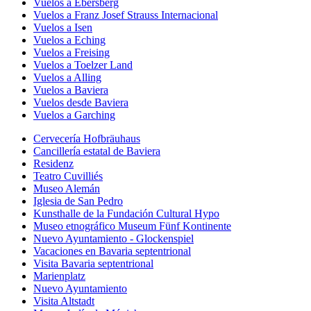
Vuelos a Ebersberg
Vuelos a Franz Josef Strauss Internacional
Vuelos a Isen
Vuelos a Eching
Vuelos a Freising
Vuelos a Toelzer Land
Vuelos a Alling
Vuelos a Baviera
Vuelos desde Baviera
Vuelos a Garching
Cervecería Hofbräuhaus
Cancillería estatal de Baviera
Residenz
Teatro Cuvilliés
Museo Alemán
Iglesia de San Pedro
Kunsthalle de la Fundación Cultural Hypo
Museo etnográfico Museum Fünf Kontinente
Nuevo Ayuntamiento - Glockenspiel
Vacaciones en Bavaria septentrional
Visita Bavaria septentrional
Marienplatz
Nuevo Ayuntamiento
Visita Altstadt