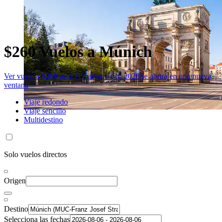
$260 Vuelos a Múnich
Ver vuelo a $260 para el martes 6 oct. 2026
Se abrirá en una nueva
ventana
Viaje redondo
Viaje sencillo
Multidestino
Solo vuelos directos
Origen
Destino
Selecciona las fechas