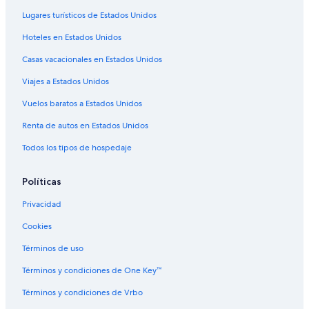
Hoteles en Islas Orkney
Lugares turísticos de Estados Unidos
Posadas en Islas Orkney
Hoteles en Estados Unidos
Hoteles en St. Mary's
Casas vacacionales en Estados Unidos
Hoteles en Westray
Viajes a Estados Unidos
Hoteles cerca de Castillo de Mey
Vuelos baratos a Estados Unidos
Hoteles en Thurso
Renta de autos en Estados Unidos
Hoteles en Mey
Todos los tipos de hospedaje
Hoteles 3 estrellas en Finstown
Hoteles en Finstown
Políticas
Privacidad
Cookies
Términos de uso
Términos y condiciones de One Key™
Términos y condiciones de Vrbo