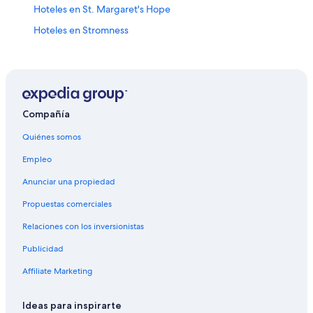
Hoteles en St. Margaret's Hope
Hoteles en Stromness
Hoteles 3 estrellas en Evie
Hoteles en Melvich
Hoteles en Dounby
Hoteles de golf en Islas Orkney
Compañía
Hoteles con spa en Islas Orkney
Quiénes somos
Hoteles con wifi en Islas Orkney
Empleo
Hoteles de ski en Islas Orkney
Anunciar una propiedad
Hoteles familiares en Islas Orkney
Propuestas comerciales
Hoteles históricos en Islas Orkney
Relaciones con los inversionistas
Hoteles con bar en Islas Orkney
Publicidad
Hoteles con estacionamiento en Islas Orkney
Affiliate Marketing
Hoteles con restaurante en Islas Orkney
Hoteles que aceptan mascotas en Islas Orkney
Ideas para inspirarte