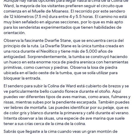
Aunque hay varias opciones para llegar hasta la cima de la Colina de
Ward, la mayoría de los visitantes prefieren seguir el circuito que
comienza en el Muelle de Moaness. El recorrido por este sendero
de 12 kilómetros (7.5 mi) dura entre 4 y 5.5 horas. El camino no está
muy bien señalado en algunas secciones, por lo que es más apto
para los senderistas experimentados que tienen habilidades de
orientación.
Observa la fascinante Dwarfie Stane, que se encuentra cerca del
principio de la ruta. La Dwarfie Stane es la única tumba creada en
una roca durante el Neolítico y tiene más de 5,000 años de
antigüedad. Sorprendentemente, la tumba se construyó haciendo
un hueco en esta enorme roca de piedra arenisca con herramientas
primitivas, como cuernos y piedras. Observa la losa de piedra
ubicada en el lado oeste de la tumba, que se solía utilizar para
bloquear la entrada.
El sendero para subir la Colina de Ward está cubierto de brezos y se
ve particularmente bello cuando florece durante el otoño. Aquí
puedes ver diferentes tipos de aves marinas, como araos, fulmares y
rissas, mientras subes por la pendiente escarpada. También puedes
ver liebres de montaña. Las puedes identificar por su pelaje, que es
de color gris y blanco durante la primavera y café durante el verano.
Intenta observar a las skuas, una especie de ave marina que suele
tener a sus crías cerca de la cima de la colina.
Sabrás que llegaste a la cima cuando veas un gran montón de