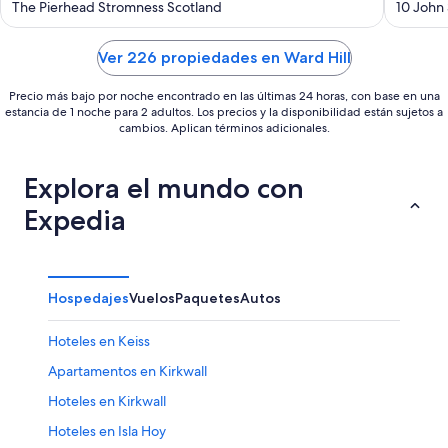
out
out
The Pierhead Stromness Scotland
10 John
of
of
5
5
Ver 226 propiedades en Ward Hill
Precio más bajo por noche encontrado en las últimas 24 horas, con base en una
estancia de 1 noche para 2 adultos. Los precios y la disponibilidad están sujetos a
cambios. Aplican términos adicionales.
Explora el mundo con
Expedia
Hospedajes
Vuelos
Paquetes
Autos
Hoteles en Keiss
Apartamentos en Kirkwall
Hoteles en Kirkwall
Hoteles en Isla Hoy