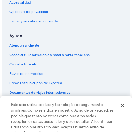
Accesibilidad
Opciones de privacidad
Pautas y reporte de contenido
Ayuda
Atención al cliente
Cancelar tu reservación de hotel o renta vacacional
Cancelar tu vuelo
Plazos de reembolso
Cómo usar un cupón de Expedia
Documentos de viajes internacionales
Este sitio utiliza cookies y tecnologías de seguimiento
© 2026 Expedia, Inc., una empresa de Expedia Group. Todos los
derechos reservados. Expedia y el logo de Expedia son marcas
similares. Como se indica en nuestro Aviso de privacidad, es
registradas o marcas comerciales de Expedia, Inc. CST# 2029030-50.
posible que tanto nosotros como nuestros socios
recopilemos datos personales y otros detalles. Al continuar
utilizando nuestro sitio web, aceptas nuestro Aviso de