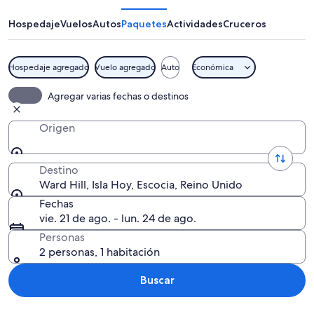
Hospedaje
Vuelos
Autos
Paquetes
Actividades
Cruceros
Hospedaje agregado
Vuelo agregado
Auto
Económica
Un paisaje montañoso agreste con una
Agregar varias fechas o destinos
Origen
Destino
Ward Hill, Isla Hoy, Escocia, Reino Unido
Fechas
vie. 21 de ago. - lun. 24 de ago.
Personas
2 personas, 1 habitación
Buscar
Explorar mapa