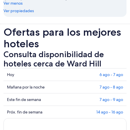
Ver menos
Ver propiedades
Ofertas para los mejores
hoteles
Consulta disponibilidad de
hoteles cerca de Ward Hill
Consultar
Hoy
6 ago - 7 ago
los
precios
Consultar
Mañana por la noche
7 ago - 8 ago
cerca
precios
de
cerca
Consultar
Este fin de semana
7 ago - 9 ago
Ward
de
precios
Hill
Ward
cerca
Consultar
Próx. fin de semana
14 ago - 16 ago
para
Hill
de
precios
hoy,
para
Ward
cerca
6
mañana