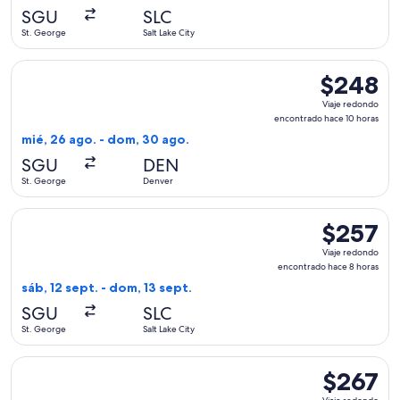
hace
SGU
SLC
2
St. George
Salt Lake City
horas
Seleccionar vuelo de United, con salida el mié, 26 ago. des
$248
$248
Viaje
Viaje redondo
redondo,
encontrado hace 10 horas
encontrado
mié, 26 ago. - dom, 30 ago.
hace
SGU
DEN
10
St. George
Denver
horas
Seleccionar vuelo de American Airlines, con salida el sáb, 12
$257
$257
Viaje
Viaje redondo
redondo,
encontrado hace 8 horas
encontrado
sáb, 12 sept. - dom, 13 sept.
hace
SGU
SLC
8
St. George
Salt Lake City
horas
Seleccionar vuelo de Delta, con salida el jue, 1 oct. desde St
$267
$267
Viaje