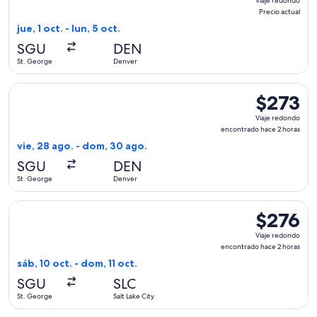
Viaje redondo
redondo,
Precio actual
Precio
jue, 1 oct. - lun, 5 oct.
actual
SGU
DEN
St. George
Denver
Seleccionar vuelo de United, con salida el vie, 28 ago. des
$273
$273
Viaje
Viaje redondo
redondo,
encontrado hace 2 horas
encontrado
vie, 28 ago. - dom, 30 ago.
hace
SGU
DEN
2
St. George
Denver
horas
Seleccionar vuelo de Delta, con salida el sáb, 10 oct. desde 
$276
$276
Viaje
Viaje redondo
redondo,
encontrado hace 2 horas
encontrado
sáb, 10 oct. - dom, 11 oct.
hace
SGU
SLC
2
St. George
Salt Lake City
horas