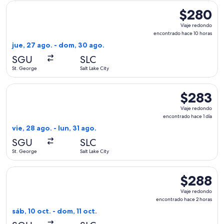
Seleccionar vuelo de United, con salida el jue, 27 ago. desd
$280
$280
Viaje
Viaje redondo
redondo,
encontrado hace 10 horas
encontrado
jue, 27 ago. - dom, 30 ago.
hace
SGU
SLC
10
St. George
Salt Lake City
horas
Seleccionar vuelo de United, con salida el vie, 28 ago. desde
$283
$283
Viaje
Viaje redondo
redondo,
encontrado hace 1 día
encontrado
vie, 28 ago. - lun, 31 ago.
hace
SGU
SLC
1
St. George
Salt Lake City
día
Seleccionar vuelo de Delta, con salida el sáb, 10 oct. desde 
$288
$288
Viaje
Viaje redondo
redondo,
encontrado hace 2 horas
encontrado
sáb, 10 oct. - dom, 11 oct.
hace