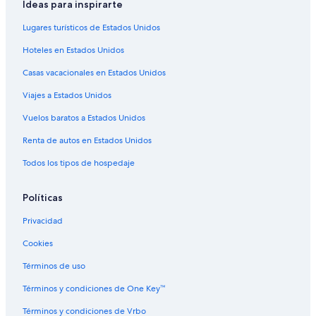
Ideas para inspirarte
Hoteles 3 estrellas en Santa Clara
Lugares turísticos de Estados Unidos
Hoteles 4 estrellas en Santa Clara
Hoteles en Estados Unidos
Cabañas en Santa Clara
Casas vacacionales en Estados Unidos
Casas de ciudad en Santa Clara
Viajes a Estados Unidos
Casas de huéspedes en Santa Clara
Vuelos baratos a Estados Unidos
Casas vacacionales en Santa Clara
Resorts en Santa Clara
Renta de autos en Estados Unidos
Condominios en Santa Clara
Todos los tipos de hospedaje
Apartamentos en Santa Clara
Políticas
Hoteles con casino en Santa Clara
Privacidad
Hoteles con spa en Santa Clara
Cookies
Hoteles todo incluido en Santa Clara
Términos de uso
Hoteles de lujo en Santa Clara
Hoteles en la playa en Santa Clara
Términos y condiciones de One Key™
Hoteles históricos en Santa Clara
Términos y condiciones de Vrbo