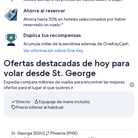
Ahorra al reservar
Ahorra hasta 30% en hoteles seleccionados por haber
reservado un vuelo.*
Duplica tus recompensas
Acumula millas de la aerolínea además de OneKeyCash.
Ver información sobre One Key
Ofertas destacadas de hoy para
volar desde St. George
Expedia compara millones de vuelos para encontrar las mejores
ofertas para el lugar al que quieres ir.
Directo
Equipaje de mano incluido
Precio inferior al habitual
Seleccionar vuelo de American Airlines, con salida el vie., 18
De
St. George (SGU)
Phoenix (PHX)