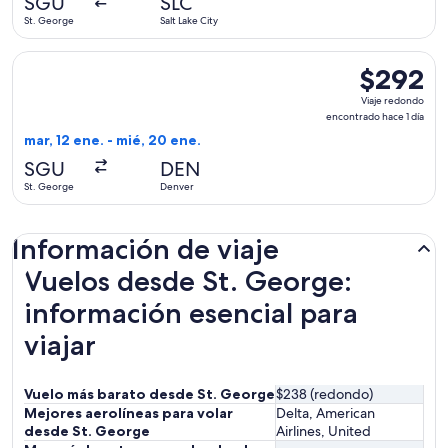
SGU
SLC
2
St. George
Salt Lake City
horas
Seleccionar vuelo de Delta, con salida el mar, 12 ene. desde
$292
$292
Viaje
Viaje redondo
redondo,
encontrado hace 1 día
encontrado
mar, 12 ene. - mié, 20 ene.
hace
SGU
DEN
1
St. George
Denver
día
Información de viaje
Vuelos desde St. George:
información esencial para
viajar
Vuelo más barato desde St. George
$238 (redondo)
Mejores aerolíneas para volar
Delta, American
desde St. George
Airlines, United