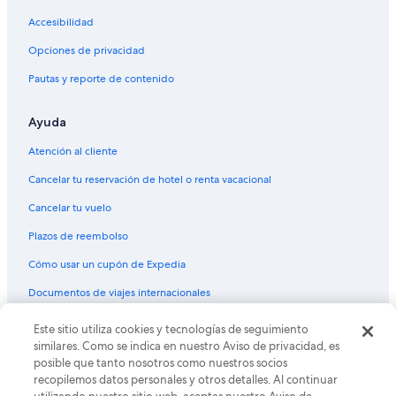
Hoteles románticos en Santa Clara
Accesibilidad
Hoteles con estacionamiento en Santa Clara
Opciones de privacidad
Hoteles con gimnasio en Santa Clara
Pautas y reporte de contenido
Hoteles con alberca en Santa Clara
Ayuda
Hoteles con sauna en Santa Clara
Hoteles en Santa Clara
Atención al cliente
Lodges en Santa Clara
Cancelar tu reservación de hotel o renta vacacional
Moteles en Santa Clara
Cancelar tu vuelo
Hoteles cerca de Club de campo Entrada At Snow Canyon
Plazos de reembolso
Hoteles con traslado del/al aeropuerto en Bloomington
Cómo usar un cupón de Expedia
Hoteles cerca de Club de golf Dixie Red Hills
Documentos de viajes internacionales
Hoteles cerca de Centro acuático Sand Hollow
Este sitio utiliza cookies y tecnologías de seguimiento
© 2026 Expedia, Inc., una empresa de Expedia Group. Todos los
Hoteles con casino en Distrito histórico de St. George
derechos reservados. Expedia y el logo de Expedia son marcas
similares. Como se indica en nuestro Aviso de privacidad, es
registradas o marcas comerciales de Expedia, Inc. CST# 2029030-50.
posible que tanto nosotros como nuestros socios
Hoteles románticos en Distrito histórico de St. George
recopilemos datos personales y otros detalles. Al continuar
Hoteles con bar en Distrito histórico de St. George