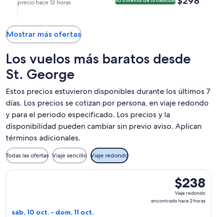
$298
50% menos de lo habitual
Phoenix
ago.
precio hace 12 horas
ago.
directo
llegada
a
(PHX).
a
a
a
las
las
las
las
11:00
7:30
8:39
Mostrar más ofertas
7:49
a. m.
a. m.
a. m.
a. m.
a
de
de
Los vuelos más baratos desde
a
St.
St.
Phoenix
Phoenix.
George.
St. George
George
y
y
llegada
Estos precios estuvieron disponibles durante los últimos 7
llegada
a
días. Los precios se cotizan por persona, en viaje redondo
a
las
y para el periodo especificado. Los precios y la
las
11:10
7:49
a. m.
disponibilidad pueden cambiar sin previo aviso. Aplican
a. m.
a
términos adicionales.
a
St.
Phoenix.
George.
Todas las ofertas
Viaje sencillo
Viaje redondo
Seleccionar vuelo de Delta, con salida el sáb, 10 oct. desde 
$238
$238
Viaje
Viaje redondo
redondo,
encontrado hace 2 horas
encontrado
sáb, 10 oct. - dom, 11 oct.