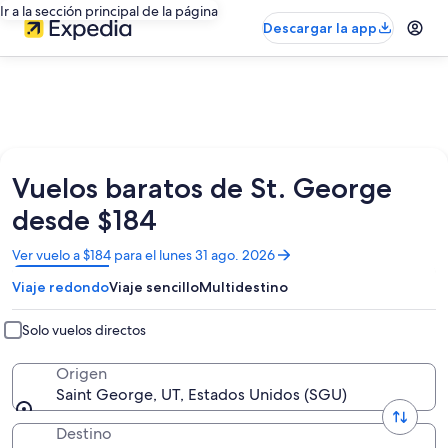
Ir a la sección principal de la página
Descargar la app
Vuelos baratos de St. George
desde $184
Se
Ver vuelo a $184 para el lunes 31 ago. 2026
abrirá
Viaje redondo
Viaje sencillo
Multidestino
en
una
nueva
Solo vuelos directos
ventana
Origen
Saint George, UT, Estados Unidos (SGU)
Destino