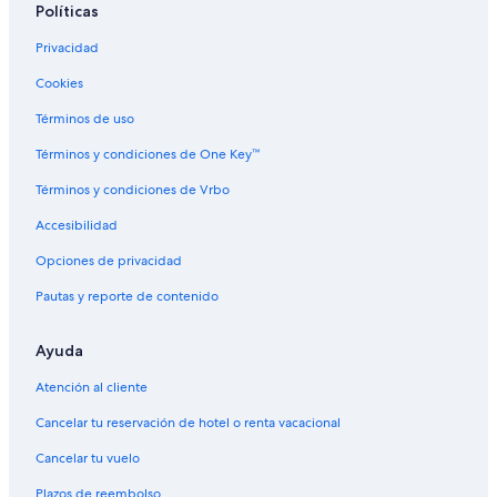
Políticas
Hoteles cerca de Parque estatal Harris Beach
Privacidad
Condominios en Harbor
Cookies
Apart-Hoteles en Harbor
Términos de uso
Hoteles con spa en Harbor
Hoteles baratos en Harbor
Términos y condiciones de One Key™
Hoteles de senderismo en Harbor
Términos y condiciones de Vrbo
Hoteles en Harbor
Accesibilidad
Moteles en Harbor
Opciones de privacidad
Cabañas en Ophir
Pautas y reporte de contenido
Apartamentos en Ophir
Ayuda
Hoteles en Ophir
Hoteles cerca de Playa Secret Beach
Atención al cliente
Cabañas en Sixes
Cancelar tu reservación de hotel o renta vacacional
Hoteles con bar en Sixes
Cancelar tu vuelo
Moteles en Sixes
Plazos de reembolso