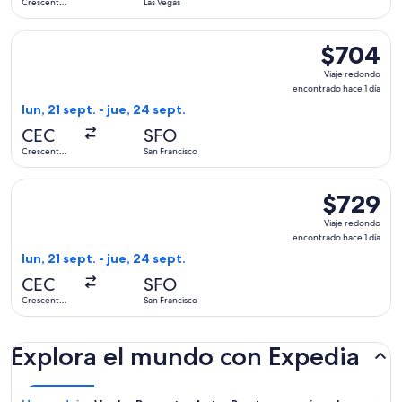
Crescent
Las Vegas
día
City
Seleccionar vuelo de Advanced Air, con salida el lun, 21 sept
$704
$704
Viaje
Viaje redondo
redondo,
encontrado hace 1 día
encontrado
lun, 21 sept. - jue, 24 sept.
hace
CEC
SFO
1
Crescent
San Francisco
día
City
Seleccionar vuelo de Advanced Air, con salida el lun, 21 sept
$729
$729
Viaje
Viaje redondo
redondo,
encontrado hace 1 día
encontrado
lun, 21 sept. - jue, 24 sept.
hace
CEC
SFO
1
Crescent
San Francisco
día
City
Explora el mundo con Expedia