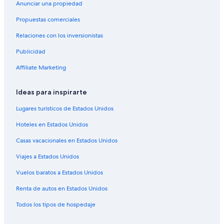
Anunciar una propiedad
Hoteles 3 estrellas en Port Orford
Propuestas comerciales
Hoteles 4 estrellas en Port Orford
Relaciones con los inversionistas
Hoteles haciendas en Port Orford
Publicidad
Hoteles baratos en Port Orford
Affiliate Marketing
Hoteles con vista en Port Orford
Hoteles en Port Orford
Ideas para inspirarte
Hoteles cerca de Hawthorne Gallery
Lugares turísticos de Estados Unidos
Apart-Hoteles en Gold Beach
Hoteles en Estados Unidos
Cabañas en Gold Beach
Casas vacacionales en Estados Unidos
Casas vacacionales en Gold Beach
Viajes a Estados Unidos
Resorts en Gold Beach
Vuelos baratos a Estados Unidos
Hoteles románticos en Gold Beach
Hoteles en Gold Beach
Renta de autos en Estados Unidos
Hoteles cerca de Campo de golf Salmon Run
Todos los tipos de hospedaje
Hoteles cerca de Parque estatal Port Orford Heads