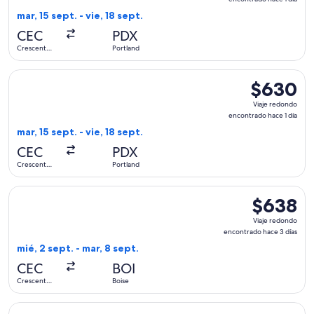
encontrado
mar, 15 sept. - vie, 18 sept.
hace
CEC
PDX
1
Crescent
Portland
día
City
Seleccionar vuelo de Advanced Air, con salida el mar, 15 sept
$630
$630
Viaje
Viaje redondo
redondo,
encontrado hace 1 día
encontrado
mar, 15 sept. - vie, 18 sept.
hace
CEC
PDX
1
Crescent
Portland
día
City
Seleccionar vuelo de Advanced Air, con salida el mié, 2 sept
$638
$638
Viaje
Viaje redondo
redondo,
encontrado hace 3 días
encontrado
mié, 2 sept. - mar, 8 sept.
hace
CEC
BOI
3
Crescent
Boise
días
City
Seleccionar vuelo de Advanced Air, con salida el lun, 14 dic.