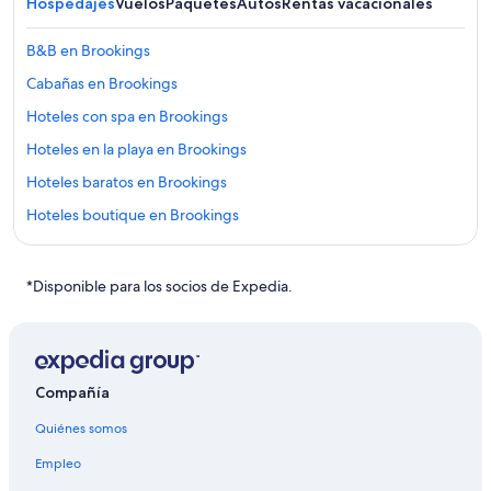
Hospedajes
Vuelos
Paquetes
Autos
Rentas vacacionales
B&B en Brookings
Cabañas en Brookings
Hoteles con spa en Brookings
Hoteles en la playa en Brookings
Hoteles baratos en Brookings
Hoteles boutique en Brookings
Hoteles con bar en Brookings
Hoteles con vista al mar en Brookings
*Disponible para los socios de Expedia.
Hoteles que aceptan mascotas en Brookings
Hoteles en Brookings
Hoteles cerca de Punto patrimonial estatal Geisel Monument
Compañía
Hoteles cerca de Playa de Lone Ranch
Quiénes somos
Hoteles cerca de Brookings
Empleo
Hoteles cerca de Parque estatal Samuel H. Boardman