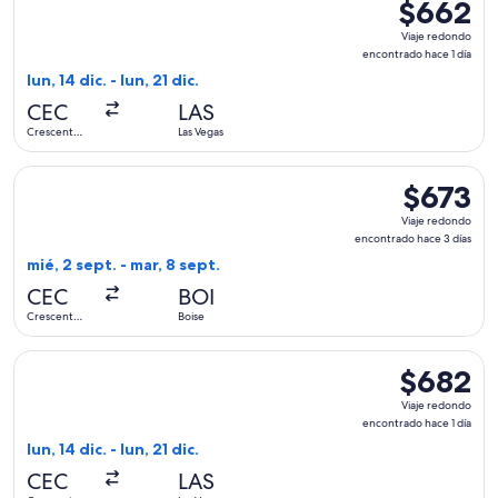
$662
$662
Viaje
Viaje redondo
redondo,
encontrado hace 1 día
encontrado
lun, 14 dic. - lun, 21 dic.
hace
CEC
LAS
1
Crescent
Las Vegas
día
City
Seleccionar vuelo de Advanced Air, con salida el mié, 2 sept
$673
$673
Viaje
Viaje redondo
redondo,
encontrado hace 3 días
encontrado
mié, 2 sept. - mar, 8 sept.
hace
CEC
BOI
3
Crescent
Boise
días
City
Seleccionar vuelo de Advanced Air, con salida el lun, 14 dic.
$682
$682
Viaje
Viaje redondo
redondo,
encontrado hace 1 día
encontrado
lun, 14 dic. - lun, 21 dic.
hace
CEC
LAS
1