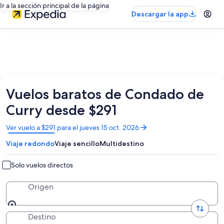
Ir a la sección principal de la página
Descargar la app
Vuelos baratos de Condado de
Curry desde $291
Se
Ver vuelo a $291 para el jueves 15 oct. 2026
abrirá
Viaje redondo
Viaje sencillo
Multidestino
en
una
nueva
Solo vuelos directos
ventana
Origen
Destino