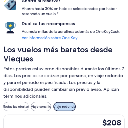
Ahorra al reservar
Ahorra hasta 30% en hoteles seleccionados por haber
reservado un vuelo.*
Duplica tus recompensas
Acumula millas de la aerolínea además de OneKeyCash.
Ver información sobre One Key
Los vuelos más baratos desde
Vieques
Estos precios estuvieron disponibles durante los últimos 7
días. Los precios se cotizan por persona, en viaje redondo
y para el periodo especificado. Los precios y la
disponibilidad pueden cambiar sin previo aviso. Aplican
términos adicionales.
Todas las ofertas
Viaje sencillo
Viaje redondo
Seleccionar vuelo de Cape Air, con salida el vie, 14 ago. de
$208
$208
Viaje