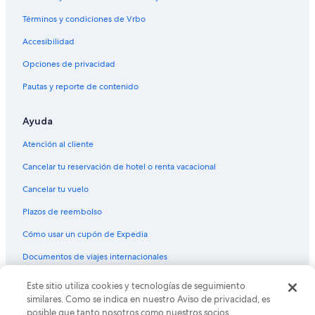
Términos y condiciones de Vrbo
Accesibilidad
Opciones de privacidad
Pautas y reporte de contenido
Ayuda
Atención al cliente
Cancelar tu reservación de hotel o renta vacacional
Cancelar tu vuelo
Plazos de reembolso
Cómo usar un cupón de Expedia
Documentos de viajes internacionales
Este sitio utiliza cookies y tecnologías de seguimiento
© 2026 Expedia, Inc., una empresa de Expedia Group. Todos los
derechos reservados. Expedia y el logo de Expedia son marcas
similares. Como se indica en nuestro Aviso de privacidad, es
registradas o marcas comerciales de Expedia, Inc. CST# 2029030-50.
posible que tanto nosotros como nuestros socios