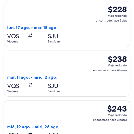
Seleccionar vuelo de Cape Air, con salida el lun, 17 ago. de
$228
$228
Viaje
Viaje redondo
redondo,
encontrado hace 2 días
encontrado
lun, 17 ago. - mar, 18 ago.
hace
VQS
SJU
2
Vieques
San Juan
días
Seleccionar vuelo de Cape Air, con salida el mar, 11 ago. de
$238
$238
Viaje
Viaje redondo
redondo,
encontrado hace 4 horas
encontrado
mar, 11 ago. - mié, 12 ago.
hace
VQS
SJU
4
Vieques
San Juan
horas
Seleccionar vuelo de Cape Air, con salida el mié, 19 ago. de
$243
$243
Viaje
Viaje redondo
redondo,
encontrado hace 3 horas
encontrado
mié, 19 ago. - mié, 26 ago.
hace