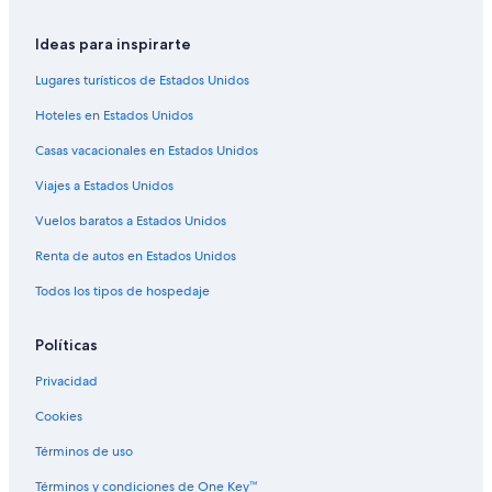
Hoteles familiares en Isla de Vieques
Ideas para inspirarte
Hoteles históricos en Isla de Vieques
Lugares turísticos de Estados Unidos
Hoteles románticos en Isla de Vieques
Hoteles en Estados Unidos
Hoteles boutique en Isla de Vieques
Casas vacacionales en Estados Unidos
Hoteles con bar en Isla de Vieques
Viajes a Estados Unidos
Hoteles con desayuno incluido en Isla de Vieques
Vuelos baratos a Estados Unidos
Hoteles con vista al mar en Isla de Vieques
Hoteles para bodas en Isla de Vieques
Renta de autos en Estados Unidos
Hoteles que aceptan mascotas en Isla de Vieques
Todos los tipos de hospedaje
Vacaciones solo para adultos en Isla de Vieques
Políticas
Hoteles en Isla de Vieques
Privacidad
Villas en Isla de Vieques
Cookies
Hoteles en Bravos de Boston
Términos de uso
Hoteles cerca de Puerto de Isabel Segunda
Términos y condiciones de One Key™