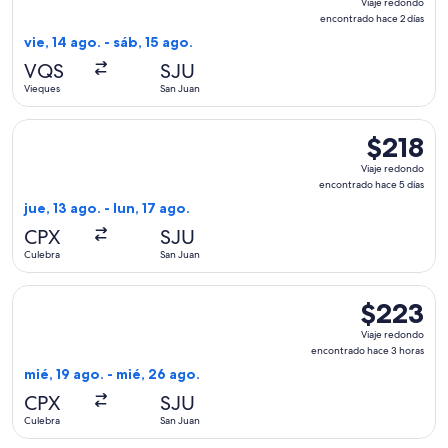
Viaje redondo
redondo,
encontrado hace 2 días
encontrado
vie, 14 ago. - sáb, 15 ago.
hace
VQS
SJU
2
Vieques
San Juan
días
Seleccionar vuelo de Cape Air, con salida el jue, 13 ago. des
$218
$218
Viaje
Viaje redondo
redondo,
encontrado hace 5 días
encontrad
jue, 13 ago. - lun, 17 ago.
hace
CPX
SJU
5
Culebra
San Juan
días
Seleccionar vuelo de Cape Air, con salida el mié, 19 ago. de
$223
$223
Viaje
Viaje redondo
redondo,
encontrado hace 3 horas
encontrado
mié, 19 ago. - mié, 26 ago.
hace
CPX
SJU
3
Culebra
San Juan
horas