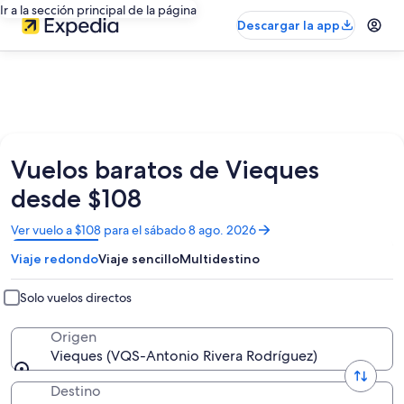
Ir a la sección principal de la página
Descargar la app
Vuelos baratos de Vieques
desde $108
Se
Ver vuelo a $108 para el sábado 8 ago. 2026
abrirá
Viaje redondo
Viaje sencillo
Multidestino
en
una
nueva
Solo vuelos directos
ventana
Origen
Vieques (VQS-Antonio Rivera Rodríguez)
Destino