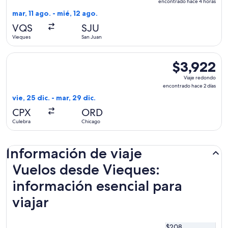
redondo,
encontrado hace 4 horas
encontrado
mar, 11 ago. - mié, 12 ago.
hace
VQS
SJU
4
Vieques
San Juan
horas
Seleccionar vuelo de United, con salida el vie, 25 dic. desd
$3,922
$3,922
Viaje
Viaje redondo
redondo,
encontrado hace 2 días
encontrado
vie, 25 dic. - mar, 29 dic.
hace
CPX
ORD
2
Culebra
Chicago
días
Información de viaje
Vuelos desde Vieques:
información esencial para
viajar
$208