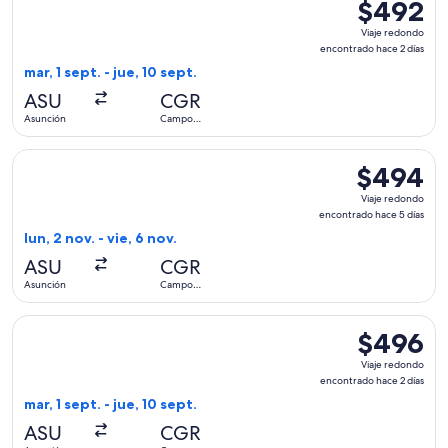
$492
$492
Viaje
Viaje redondo
redondo,
encontrado hace 2 días
encontrado
mar, 1 sept. - jue, 10 sept.
hace
ASU
CGR
2
Asunción
Campo
días
Grande
Seleccionar vuelo de GOL Linhas Aereas S.A., con salida el 
$494
$494
Viaje
Viaje redondo
redondo,
encontrado hace 5 días
encontrado
lun, 2 nov. - vie, 6 nov.
hace
ASU
CGR
5
Asunción
Campo
días
Grande
Seleccionar vuelo de LATAM Airlines Group, con salida el ma
$496
$496
Viaje
Viaje redondo
redondo,
encontrado hace 2 días
encontrado
mar, 1 sept. - jue, 10 sept.
hace
ASU
CGR
2