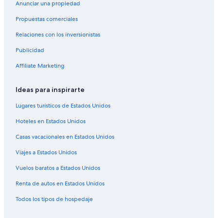
Hoteles en Jaraguari
Anunciar una propiedad
Hoteles en Mata do Jacinto
Propuestas comerciales
Hoteles en Coophavila II
Relaciones con los inversionistas
Hoteles en Ribas do Rio Pardo
Publicidad
Hoteles en Monte Líbano
Affiliate Marketing
Hoteles en Boa Sorte
Ideas para inspirarte
Hoteles en Vila Leda
Hoteles en Vila Saraiva
Lugares turísticos de Estados Unidos
Hoteles en Taquarussú
Hoteles en Estados Unidos
Hoteles en Moreninha
Casas vacacionales en Estados Unidos
Hoteles en Vila Oriente
Viajes a Estados Unidos
Hoteles en Vila Nasser
Vuelos baratos a Estados Unidos
Hoteles en Villa Quito
Renta de autos en Estados Unidos
Hoteles en Nova São Bento
Todos los tipos de hospedaje
Hoteles en Nova Lima