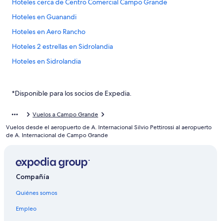
Hoteles cerca de Centro Comercial Campo Grande
Hoteles en Guanandi
Hoteles en Aero Rancho
Hoteles 2 estrellas en Sidrolandia
Hoteles en Sidrolandia
Hoteles en Chácara Cachoeira
Apartamentos en Campo Grande
*Disponible para los socios de Expedia.
Hostales en Campo Grande
Vuelos a Campo Grande
Hoteles con spa en Campo Grande
Vuelos desde el aeropuerto de A. Internacional Silvio Pettirossi al aeropuerto
Hoteles de lujo en Campo Grande
de A. Internacional de Campo Grande
Hoteles en la playa en Campo Grande
Hoteles cerca del lago en Campo Grande
Compañía
Hoteles con estacionamiento en Campo Grande
Quiénes somos
Hoteles que aceptan mascotas en Campo Grande
Hoteles en Campo Grande
Empleo