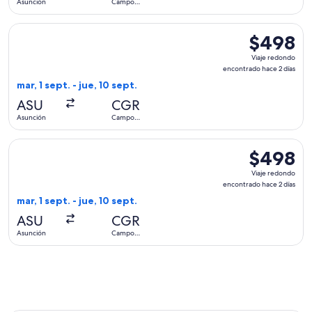
Asunción
Campo
días
Grande
Seleccionar vuelo de GOL Linhas Aereas S.A., con salida el 
$498
$498
Viaje
Viaje redondo
redondo,
encontrado hace 2 días
encontrado
mar, 1 sept. - jue, 10 sept.
hace
ASU
CGR
2
Asunción
Campo
días
Grande
Seleccionar vuelo de LATAM Airlines Group, con salida el ma
$498
$498
Viaje
Viaje redondo
redondo,
encontrado hace 2 días
encontrado
mar, 1 sept. - jue, 10 sept.
hace
ASU
CGR
2
Asunción
Campo
días
Grande