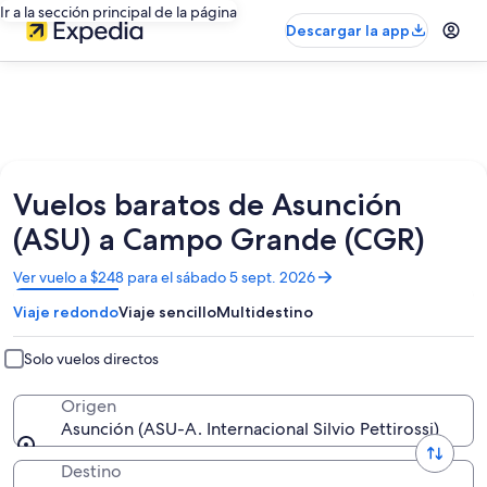
Ir a la sección principal de la página
Descargar la app
Vuelos baratos de Asunción
(ASU) a Campo Grande (CGR)
Se
Ver vuelo a $248 para el sábado 5 sept. 2026
abrirá
Viaje redondo
Viaje sencillo
Multidestino
en
una
nueva
Solo vuelos directos
ventana
Origen
Asunción (ASU-A. Internacional Silvio Pettirossi)
Destino