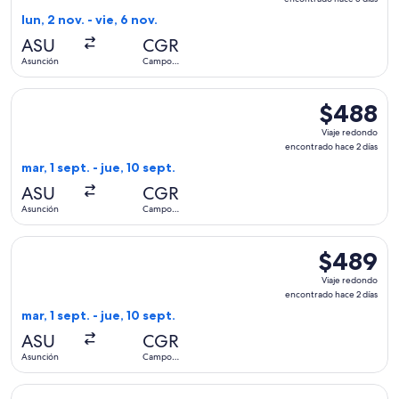
encontrado
lun, 2 nov. - vie, 6 nov.
hace
ASU
CGR
5
Asunción
Campo
días
Grande
Seleccionar vuelo de LATAM Airlines Group, con salida el ma
$488
$488
Viaje
Viaje redondo
redondo,
encontrado hace 2 días
encontrado
mar, 1 sept. - jue, 10 sept.
hace
ASU
CGR
2
Asunción
Campo
días
Grande
Seleccionar vuelo de GOL Linhas Aereas S.A., con salida el 
$489
$489
Viaje
Viaje redondo
redondo,
encontrado hace 2 días
encontrado
mar, 1 sept. - jue, 10 sept.
hace
ASU
CGR
2
Asunción
Campo
días
Grande
Seleccionar vuelo de LATAM Airlines Group, con salida el ma