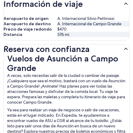
Información de viaje
Aeropuerto de origen
A. Internacional Silvio Pettirossi
Aeropuerto de destino
A. Internacional de Campo Grande
Precio de viaje redondo
$470
Distancia
376
mi
Reserva con confianza
Vuelos de Asunción a Campo Grande
Vuelos de Asunción a Campo
Grande
A veces, solo necesitas salir de la ciudad o cambiar de paisaje.
¡Cualquiera que sea el motivo, bastará con un vuelo de Asunción
a Campo Grande! ¡Anímate! Haz planes para ver todas las
atracciones famosas y disfrutar de la comida local. Tu viaje te
espera. Prepara las maletas y completa tu itinerario de viaje para
conocer Campo Grande.
Ya sea para realizar un viaje de negocios o salir de vacaciones,
estás en el lugar indicado. En Expedia, te ayudaremos a
encontrar vuelos de ASU a CGR al alcance de tu bolsillo. ¿Estás
listo para salir unos días de Asunción en busca de un nuevo
destino? Explora nuestros precios de boletos económicos y filtra