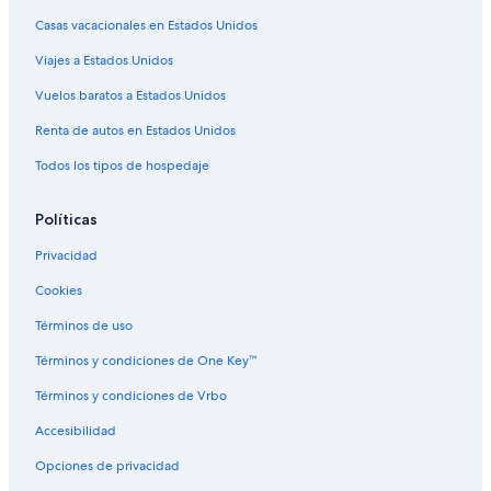
Casas vacacionales en St. George
Casas vacacionales en Estados Unidos
Condominios en St. George
Viajes a Estados Unidos
Apartamentos en St. George
Vuelos baratos a Estados Unidos
Hoteles con spa en St. George
Renta de autos en Estados Unidos
Hoteles para ir de compras en St. George
Todos los tipos de hospedaje
Hoteles de ski en St. George
Políticas
Hoteles en la playa en St. George
Hoteles familiares en St. George
Privacidad
Hoteles románticos en St. George
Cookies
Hoteles baratos en St. George
Términos de uso
Hoteles cerca del lago en St. George
Términos y condiciones de One Key™
Hoteles con aguas termales en St. George
Términos y condiciones de Vrbo
Hoteles con bar en St. George
Accesibilidad
Hoteles con cocina en St. George
Opciones de privacidad
Hoteles con desayuno incluido en St. George