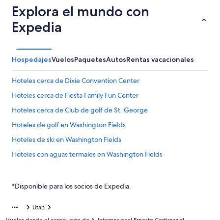
Explora el mundo con
Expedia
Hospedajes
Vuelos
Paquetes
Autos
Rentas vacacionales
Hoteles cerca de Dixie Convention Center
Hoteles cerca de Fiesta Family Fun Center
Hoteles cerca de Club de golf de St. George
Hoteles de golf en Washington Fields
Hoteles de ski en Washington Fields
Hoteles con aguas termales en Washington Fields
Hoteles en la naturaleza en Washington Fields
Hoteles cerca de Parque de la ciudad Thunder Junction All
*Disponible para los socios de Expedia.
Abilities Park
Hoteles cerca de Zion Factory Stores
Utah