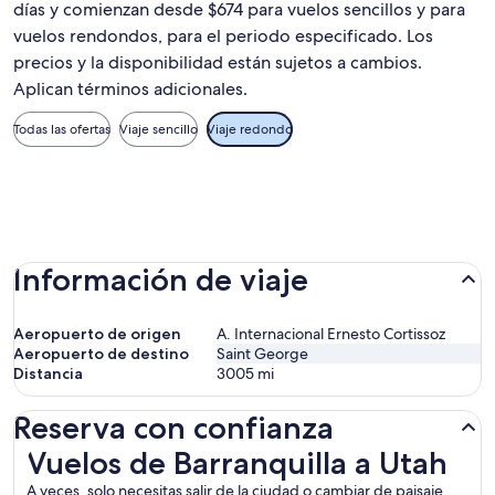
días y comienzan desde $674 para vuelos sencillos y para
vuelos rendondos, para el periodo especificado. Los
precios y la disponibilidad están sujetos a cambios.
Aplican términos adicionales.
Todas las ofertas
Viaje sencillo
Viaje redondo
Información de viaje
Aeropuerto de origen
A. Internacional Ernesto Cortissoz
Aeropuerto de destino
Saint George
Distancia
3005
mi
Reserva con confianza
Vuelos de Barranquilla a Utah
Vuelos de Barranquilla a Utah
A veces, solo necesitas salir de la ciudad o cambiar de paisaje.