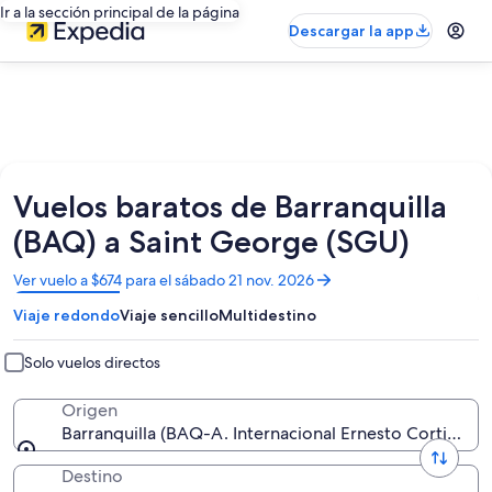
Ir a la sección principal de la página
Descargar la app
Vuelos baratos de Barranquilla
(BAQ) a Saint George (SGU)
Se
Ver vuelo a $674 para el sábado 21 nov. 2026
abrirá
Viaje redondo
Viaje sencillo
Multidestino
en
una
nueva
Solo vuelos directos
ventana
Origen
Barranquilla (BAQ-A. Internacional Ernesto Cortissoz)
Destino