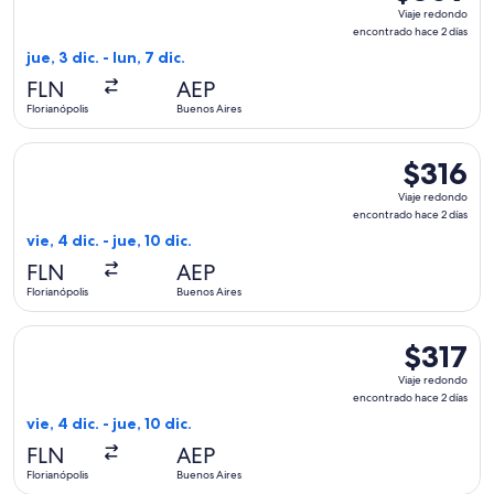
Viaje
Viaje redondo
redondo,
encontrado hace 2 días
encontrado
jue, 3 dic. - lun, 7 dic.
hace
FLN
AEP
2
Florianópolis
Buenos Aires
días
Seleccionar vuelo de GOL Linhas Aereas S.A., con salida el vi
$316
$316
Viaje
Viaje redondo
redondo,
encontrado hace 2 días
encontrad
vie, 4 dic. - jue, 10 dic.
hace
FLN
AEP
2
Florianópolis
Buenos Aires
días
Seleccionar vuelo de Aerolineas Argentinas, con salida el vie
$317
$317
Viaje
Viaje redondo
redondo,
encontrado hace 2 días
encontrad
vie, 4 dic. - jue, 10 dic.
hace
FLN
AEP
2
Florianópolis
Buenos Aires
días