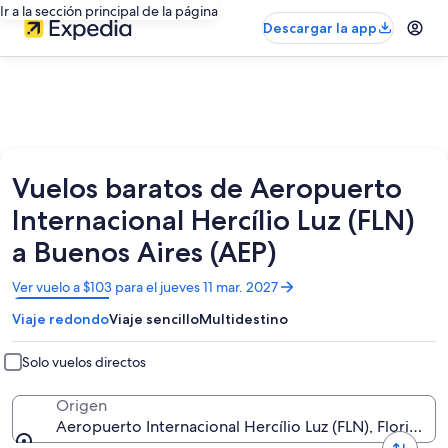
Ir a la sección principal de la página
Descargar la app
Vuelos baratos de Aeropuerto
Internacional Hercílio Luz (FLN)
a Buenos Aires (AEP)
Se
Ver vuelo a $103 para el jueves 11 mar. 2027
abrirá
Viaje redondo
Viaje sencillo
Multidestino
en
una
nueva
Solo vuelos directos
ventana
Origen
Aeropuerto Internacional Hercílio Luz (FLN), Florianóp