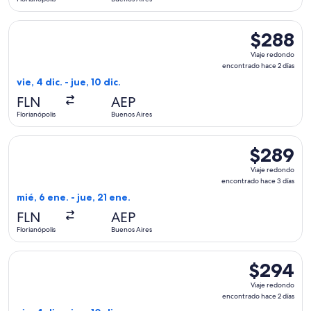
días
Seleccionar vuelo de GOL Linhas Aereas S.A., con salida el vi
$288
$288
Viaje
Viaje redondo
redondo,
encontrado hace 2 días
encontrado
vie, 4 dic. - jue, 10 dic.
hace
FLN
AEP
2
Florianópolis
Buenos Aires
días
Seleccionar vuelo de Jetsmart SPA, con salida el mié, 6 ene.
$289
$289
Viaje
Viaje redondo
redondo,
encontrado hace 3 días
encontrado
mié, 6 ene. - jue, 21 ene.
hace
FLN
AEP
3
Florianópolis
Buenos Aires
días
Seleccionar vuelo de Aerolineas Argentinas, con salida el vie
$294
$294
Viaje
Viaje redondo
redondo,
encontrado hace 2 días
encontrado