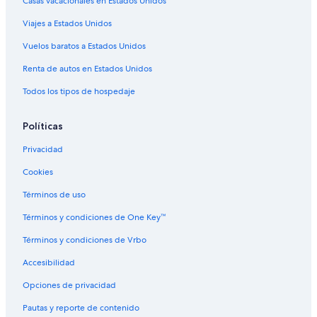
Hoteles de golf en Palermo
Casas vacacionales en Estados Unidos
Hoteles con spa en Palermo
Viajes a Estados Unidos
Hoteles todo incluido en Palermo
Vuelos baratos a Estados Unidos
Hoteles de lujo en Palermo
Renta de autos en Estados Unidos
Hoteles familiares en Palermo
Todos los tipos de hospedaje
Hoteles románticos en Palermo
Políticas
Hoteles baratos en Palermo
Hoteles boutique en Palermo
Privacidad
Hoteles con bar en Palermo
Cookies
Hoteles con cocina en Palermo
Términos de uso
Hoteles con desayuno incluido en Palermo
Términos y condiciones de One Key™
Hoteles con estacionamiento en Palermo
Términos y condiciones de Vrbo
Hoteles con gimnasio en Palermo
Accesibilidad
Hoteles con área de juegos en Palermo
Opciones de privacidad
Hoteles con alberca en Palermo
Pautas y reporte de contenido