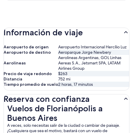
Información de viaje
Aeropuerto de origen
Aeropuerto Internacional Hercílio Luz
Aeropuerto de destino
Aeroparque Jorge Newbery
Aerolineas Argentinas, GOL Linhas
Aerolíneas
Aereas S.A., Jetsmart SPA, LATAM
Airlines Group
Precio de viaje redondo
$263
Distancia
752
mi
Tiempo promedio de vuelo
2 horas, 17 minutos
Reserva con confianza
Vuelos de Florianópolis a Buenos Aires
Vuelos de Florianópolis a
Buenos Aires
A veces, solo necesitas salir de la ciudad o cambiar de paisaje.
¡Cualquiera que sea el motivo, bastará con un vuelo de