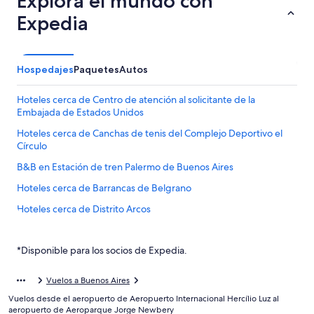
Explora el mundo con
Expedia
Hospedajes
Paquetes
Autos
Hoteles cerca de Centro de atención al solicitante de la
Embajada de Estados Unidos
Hoteles cerca de Canchas de tenis del Complejo Deportivo el
Círculo
B&B en Estación de tren Palermo de Buenos Aires
Hoteles cerca de Barrancas de Belgrano
Hoteles cerca de Distrito Arcos
Hoteles cerca de Ciudad Universitaria UBA
*Disponible para los socios de Expedia.
Hoteles cerca de Embajada de Estados Unidos de América
Hoteles cerca de Planetario Galileo Galilei
Vuelos a Buenos Aires
Hoteles cerca de Tierra Santa
Vuelos desde el aeropuerto de Aeropuerto Internacional Hercílio Luz al
aeropuerto de Aeroparque Jorge Newbery