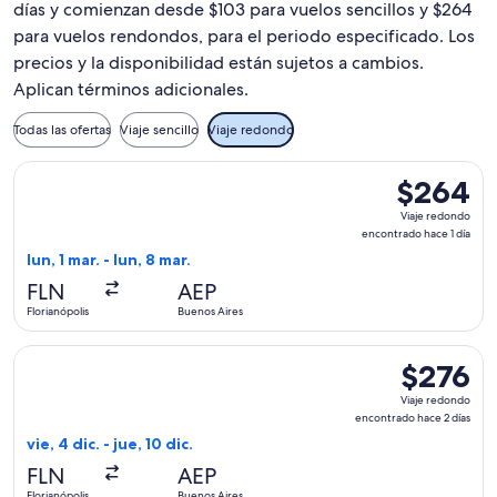
días y comienzan desde $103 para vuelos sencillos y $264
para vuelos rendondos, para el periodo especificado. Los
precios y la disponibilidad están sujetos a cambios.
Aplican términos adicionales.
Todas las ofertas
Viaje sencillo
Viaje redondo
Seleccionar vuelo de Jetsmart SPA, con salida el lun, 1 mar. 
$264
$264
Viaje
Viaje redondo
redondo,
encontrado hace 1 día
encontrado
lun, 1 mar. - lun, 8 mar.
hace
FLN
AEP
1
Florianópolis
Buenos Aires
día
Seleccionar vuelo de Jetsmart SPA, con salida el vie, 4 dic. 
$276
$276
Viaje
Viaje redondo
redondo,
encontrado hace 2 días
encontrado
vie, 4 dic. - jue, 10 dic.
hace
FLN
AEP
2
Florianópolis
Buenos Aires