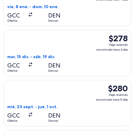
encontrado
vie, 8 ene. - dom, 10 ene.
hace
GCC
DEN
4
Gillette
Denver
días
Seleccionar vuelo de United, con salida el mar, 15 dic. desde
$278
$278
Viaje
Viaje redondo
redondo,
encontrado hace 2 días
encontrado
mar, 15 dic. - sáb, 19 dic.
hace
GCC
DEN
2
Gillette
Denver
días
Seleccionar vuelo de United, con salida el mié, 23 sept. desd
$280
$280
Viaje
Viaje redondo
redondo,
encontrado hace 5 días
encontrado
mié, 23 sept. - jue, 1 oct.
hace
GCC
DEN
5
Gillette
Denver
días
Seleccionar vuelo de United, con salida el jue, 3 sept. desd