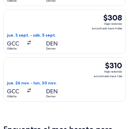
Gillette
Denver
día
Seleccionar vuelo de United, con salida el jue, 3 sept. desde
$308
$308
Viaje
Viaje redondo
redondo,
encontrado hace 4 días
encontrado
jue, 3 sept. - sáb, 5 sept.
hace
GCC
DEN
4
Gillette
Denver
días
Seleccionar vuelo de United, con salida el jue, 26 nov. desde
$310
$310
Viaje
Viaje redondo
redondo,
encontrado hace 1 día
encontrado
jue, 26 nov. - lun, 30 nov.
hace
GCC
DEN
1
Gillette
Denver
día