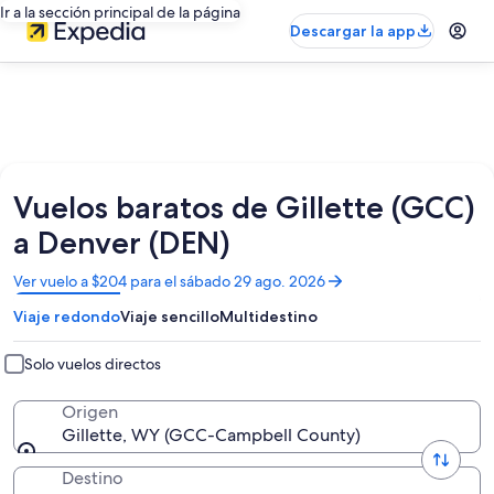
Ir a la sección principal de la página
Descargar la app
Vuelos baratos de Gillette (GCC)
a Denver (DEN)
Se
Ver vuelo a $204 para el sábado 29 ago. 2026
abrirá
Viaje redondo
Viaje sencillo
Multidestino
en
una
nueva
Solo vuelos directos
ventana
Origen
Gillette, WY (GCC-Campbell County)
Destino