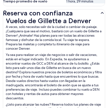
Tiempo promedio de vuelo
1 hora, 29 minutos
Reserva con confianza
Vuelos de Gillette a Denver
Vuelos de Gillette a Denver
A veces, solo necesitas salir de la ciudad o cambiar de paisaje.
¡Cualquiera que sea el motivo, bastará con un vuelo de Gillette a
Denver! ¡Anímate! Haz planes para ver todas las atracciones
famosas y disfrutar de la comida local. Tu viaje te espera.
Prepara las maletas y completa tu itinerario de viaje para
conocer Denver.
Ya sea para realizar un viaje de negocios o salir de vacaciones,
estás en el lugar indicado. En Expedia, te ayudaremos a
encontrar vuelos de GCC a DEN al alcance de tu bolsillo. ¿Estás
listo para salir unos días de Gillette en busca de un nuevo
destino? Explora nuestros precios de boletos económicos y filtra
por fecha y hora de vuelo hasta que encuentres lo que buscas.
Desde vuelos directos hasta vuelos con llegadas en la
madrugada, encontrarás el boleto de avión que se ajuste a tus
preferencias de viaje. Incluso puedes combinar tu vuelo a DEN
con hoteles y rentas de autos para obtener mayores
descuentos.
¿Listo para alcanzar las nubes? Reserva todos tus planes de viaje