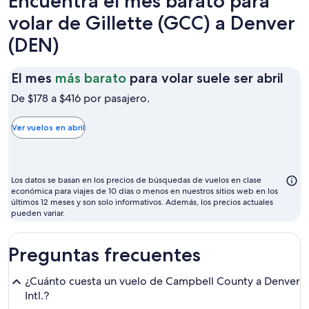
Encuentra el mes barato para
volar de Gillette (GCC) a Denver
(DEN)
El
El mes
más barato
para volar suele ser abril
mes
De $178 a $416 por pasajero.
más
bar
Ver vuelos en abril
par
vola
sue
Los datos se basan en los precios de búsquedas de vuelos en clase
ser
económica para viajes de 10 días o menos en nuestros sitios web en los
últimos 12 meses y son solo informativos. Además, los precios actuales
abri
pueden variar.
Preguntas frecuentes
¿Cuánto cuesta un vuelo de Campbell County a Denver
Intl.?