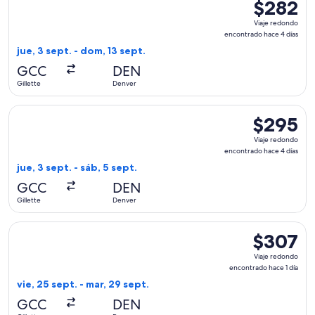
$282
$282
Viaje
Viaje redondo
redondo,
encontrado hace 4 días
encontrado
jue, 3 sept. - dom, 13 sept.
hace
GCC
DEN
4
Gillette
Denver
días
Seleccionar vuelo de United, con salida el jue, 3 sept. desde
$295
$295
Viaje
Viaje redondo
redondo,
encontrado hace 4 días
encontrado
jue, 3 sept. - sáb, 5 sept.
hace
GCC
DEN
4
Gillette
Denver
días
Seleccionar vuelo de United, con salida el vie, 25 sept. desd
$307
$307
Viaje
Viaje redondo
redondo,
encontrado hace 1 día
encontrado
vie, 25 sept. - mar, 29 sept.
hace
GCC
DEN
1