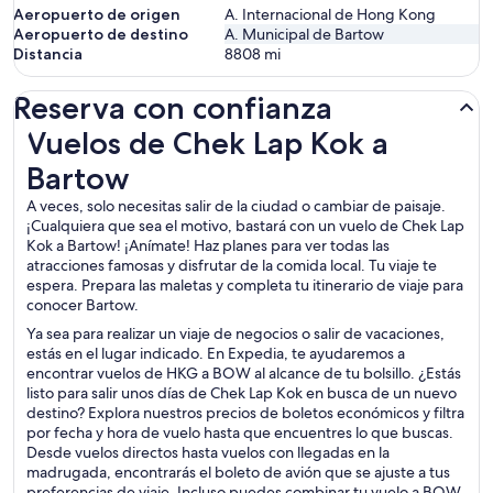
Aeropuerto de origen
A. Internacional de Hong Kong
Aeropuerto de destino
A. Municipal de Bartow
Distancia
8808
mi
Reserva con confianza
Vuelos de Chek Lap Kok a Bartow
Vuelos de Chek Lap Kok a
Bartow
A veces, solo necesitas salir de la ciudad o cambiar de paisaje.
¡Cualquiera que sea el motivo, bastará con un vuelo de Chek Lap
Kok a Bartow! ¡Anímate! Haz planes para ver todas las
atracciones famosas y disfrutar de la comida local. Tu viaje te
espera. Prepara las maletas y completa tu itinerario de viaje para
conocer Bartow.
Ya sea para realizar un viaje de negocios o salir de vacaciones,
estás en el lugar indicado. En Expedia, te ayudaremos a
encontrar vuelos de HKG a BOW al alcance de tu bolsillo. ¿Estás
listo para salir unos días de Chek Lap Kok en busca de un nuevo
destino? Explora nuestros precios de boletos económicos y filtra
por fecha y hora de vuelo hasta que encuentres lo que buscas.
Desde vuelos directos hasta vuelos con llegadas en la
madrugada, encontrarás el boleto de avión que se ajuste a tus
preferencias de viaje. Incluso puedes combinar tu vuelo a BOW