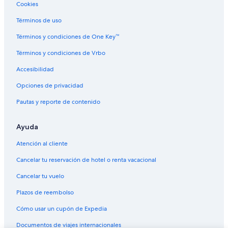
Vuelos de Columbus (CMH) a Lakeland (LAL)
Cookies
Vuelos de Clermont (CMQ) a Lakeland (LAL)
Términos de uso
Vuelos de Todos los aeropuertos de Detroit (DTT) a Lakeland
Términos y condiciones de One Key™
(LAL)
Términos y condiciones de Vrbo
Vuelos de El-Tur (ELT) a Lakeland (LAL)
Accesibilidad
Vuelos de Washington (IAD) a Lakeland (LAL)
Vuelos de Indianápolis (IND) a Lakeland (LAL)
Opciones de privacidad
Vuelos de Islip (ISP) a Lakeland (LAL)
Pautas y reporte de contenido
Vuelos de Durham (MME) a Lakeland (LAL)
Ayuda
Vuelos de Oklahoma City (OKC) a Lakeland (LAL)
Atención al cliente
Vuelos de Punta Cana (PUJ) a Lakeland (LAL)
Cancelar tu reservación de hotel o renta vacacional
Vuelos de Rochester (ROC) a Lakeland (LAL)
Cancelar tu vuelo
Vuelos de St. Louis (STL) a Lakeland (LAL)
Vuelos de Windsor (YQG) a Lakeland (LAL)
Plazos de reembolso
Vuelos de Hartford (BDL) a Orlando (MCO)
Cómo usar un cupón de Expedia
Vuelos de Nashville (BNA) a Orlando (MCO)
Documentos de viajes internacionales