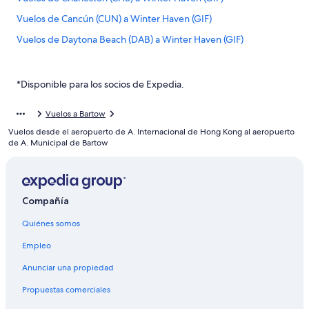
Vuelos de Cancún (CUN) a Winter Haven (GIF)
Vuelos de Daytona Beach (DAB) a Winter Haven (GIF)
Vuelos de Dallas (DFW) a Winter Haven (GIF)
Vuelos de Detroit (DTW) a Winter Haven (GIF)
*Disponible para los socios de Expedia.
Vuelos de Fort Lauderdale (FLL) a Winter Haven (GIF)
Vuelos a Bartow
Vuelos de Fort Pierce (FPR) a Winter Haven (GIF)
Vuelos desde el aeropuerto de A. Internacional de Hong Kong al aeropuerto
Vuelos de Fort Lauderdale (FXE) a Winter Haven (GIF)
de A. Municipal de Bartow
Vuelos de Houston (IAH) a Winter Haven (GIF)
Vuelos de Jacksonville (JAX) a Winter Haven (GIF)
Compañía
Vuelos de Las Vegas (LAS) a Winter Haven (GIF)
Quiénes somos
Vuelos de Los Ángeles (LAX) a Winter Haven (GIF)
Vuelos de Nueva York (LGA) a Winter Haven (GIF)
Empleo
Vuelos de Orlando (MCO) a Winter Haven (GIF)
Anunciar una propiedad
Vuelos de Miami (MIA) a Winter Haven (GIF)
Propuestas comerciales
Vuelos de Nassau (NAS) a Winter Haven (GIF)