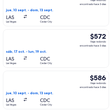
Viaje redondo
redondo,
encontrado hace 3 días
encontrado
jue, 10 sept. - dom, 13 sept.
hace
LAS
CDC
3
Las Vegas
Cedar City
días
Seleccionar vuelo de Delta, con salida el sáb, 17 oct. desde 
$572
$572
Viaje
Viaje redondo
redondo,
encontrado hace 3 días
encontrado
sáb, 17 oct. - lun, 19 oct.
hace
LAS
CDC
3
Las Vegas
Cedar City
días
Seleccionar vuelo de Delta, con salida el jue, 10 sept. desd
$586
$586
Viaje
Viaje redondo
redondo,
encontrado hace 3 días
encontrado
jue, 10 sept. - dom, 13 sept.
hace
LAS
CDC
3
Las Vegas
Cedar City
días