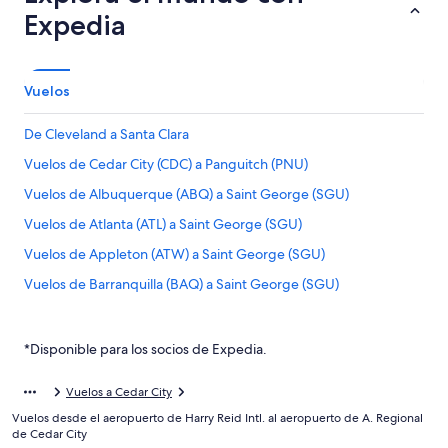
Expedia
Vuelos
De Cleveland a Santa Clara
Vuelos de Cedar City (CDC) a Panguitch (PNU)
Vuelos de Albuquerque (ABQ) a Saint George (SGU)
Vuelos de Atlanta (ATL) a Saint George (SGU)
Vuelos de Appleton (ATW) a Saint George (SGU)
Vuelos de Barranquilla (BAQ) a Saint George (SGU)
Vuelos de Bakersfield (BFL) a Saint George (SGU)
Vuelos de Nashville (BNA) a Saint George (SGU)
*Disponible para los socios de Expedia.
Vuelos de Brisbane (BNE) a Saint George (SGU)
Vuelos a Cedar City
Vuelos de Aeropuerto Internacional de Bogotá-El Dorado
Vuelos desde el aeropuerto de Harry Reid Intl. al aeropuerto de A. Regional
(BOG) a Saint George (SGU)
de Cedar City