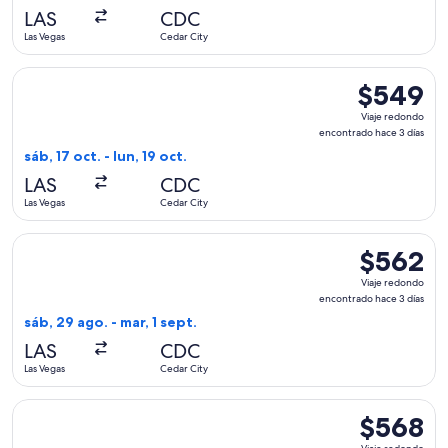
hace
LAS
CDC
3
Las Vegas
Cedar City
días
Seleccionar vuelo de Delta, con salida el sáb, 17 oct. desde 
$549
$549
Viaje
Viaje redondo
redondo,
encontrado hace 3 días
encontrado
sáb, 17 oct. - lun, 19 oct.
hace
LAS
CDC
3
Las Vegas
Cedar City
días
Seleccionar vuelo de Delta, con salida el sáb, 29 ago. desde 
$562
$562
Viaje
Viaje redondo
redondo,
encontrado hace 3 días
encontrado
sáb, 29 ago. - mar, 1 sept.
hace
LAS
CDC
3
Las Vegas
Cedar City
días
Seleccionar vuelo de Delta, con salida el jue, 10 sept. desd
$568
$568
Viaje