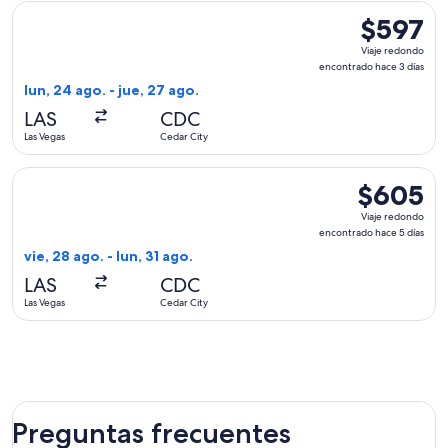
Seleccionar vuelo de Delta, con salida el lun, 24 ago. desde 
$597
$597
Viaje
Viaje redondo
redondo,
encontrado hace 3 días
encontrado
lun, 24 ago. - jue, 27 ago.
hace
LAS
CDC
3
Las Vegas
Cedar City
días
Seleccionar vuelo de Delta, con salida el vie, 28 ago. desde 
$605
$605
Viaje
Viaje redondo
redondo,
encontrado hace 5 días
encontrado
vie, 28 ago. - lun, 31 ago.
hace
LAS
CDC
5
Las Vegas
Cedar City
días
Preguntas frecuentes