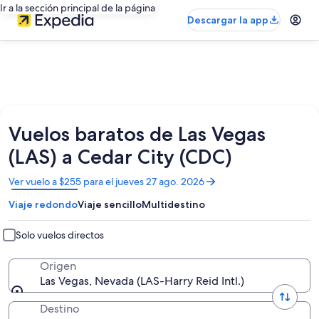
Ir a la sección principal de la página
Descargar la app
Vuelos baratos de Las Vegas
(LAS) a Cedar City (CDC)
Se
Ver vuelo a $255 para el jueves 27 ago. 2026
abrirá
Viaje redondo
Viaje sencillo
Multidestino
en
una
nueva
Solo vuelos directos
ventana
Origen
Las Vegas, Nevada (LAS-Harry Reid Intl.)
Destino