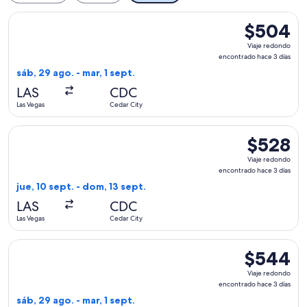
Seleccionar vuelo de Delta, con salida el sáb, 29 ago. desde
$504
$504
Viaje
Viaje redondo
redondo,
encontrado hace 3 días
encontrado
sáb, 29 ago. - mar, 1 sept.
hace
LAS
CDC
3
Las Vegas
Cedar City
días
Seleccionar vuelo de Delta, con salida el jue, 10 sept. desd
$528
$528
Viaje
Viaje redondo
redondo,
encontrado hace 3 días
encontrado
jue, 10 sept. - dom, 13 sept.
hace
LAS
CDC
3
Las Vegas
Cedar City
días
Seleccionar vuelo de Delta, con salida el sáb, 29 ago. desde 
$544
$544
Viaje
Viaje redondo
redondo,
encontrado hace 3 días
encontrado
sáb, 29 ago. - mar, 1 sept.