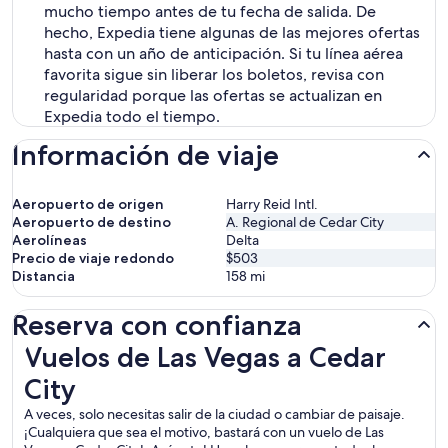
mucho tiempo antes de tu fecha de salida. De
hecho, Expedia tiene algunas de las mejores ofertas
hasta con un año de anticipación. Si tu línea aérea
favorita sigue sin liberar los boletos, revisa con
regularidad porque las ofertas se actualizan en
Expedia todo el tiempo.
Información de viaje
Aeropuerto de origen
Harry Reid Intl.
Aeropuerto de destino
A. Regional de Cedar City
Aerolíneas
Delta
Precio de viaje redondo
$503
Distancia
158
mi
Reserva con confianza
Vuelos de Las Vegas a Cedar City
Vuelos de Las Vegas a Cedar
City
A veces, solo necesitas salir de la ciudad o cambiar de paisaje.
¡Cualquiera que sea el motivo, bastará con un vuelo de Las