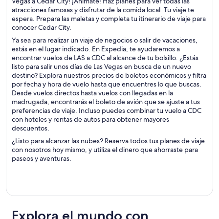
Vegas a Cedar City! ¡Anímate! Haz planes para ver todas las
atracciones famosas y disfrutar de la comida local. Tu viaje te
espera. Prepara las maletas y completa tu itinerario de viaje para
conocer Cedar City.
Ya sea para realizar un viaje de negocios o salir de vacaciones,
estás en el lugar indicado. En Expedia, te ayudaremos a
encontrar vuelos de LAS a CDC al alcance de tu bolsillo. ¿Estás
listo para salir unos días de Las Vegas en busca de un nuevo
destino? Explora nuestros precios de boletos económicos y filtra
por fecha y hora de vuelo hasta que encuentres lo que buscas.
Desde vuelos directos hasta vuelos con llegadas en la
madrugada, encontrarás el boleto de avión que se ajuste a tus
preferencias de viaje. Incluso puedes combinar tu vuelo a CDC
con hoteles y rentas de autos para obtener mayores
descuentos.
¿Listo para alcanzar las nubes? Reserva todos tus planes de viaje
con nosotros hoy mismo, y utiliza el dinero que ahorraste para
paseos y aventuras.
Explora el mundo con